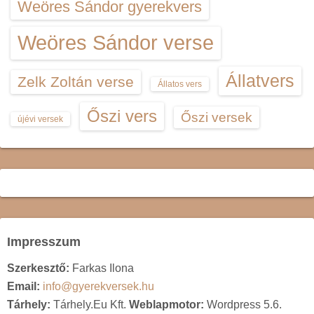
Weöres Sándor gyerekvers
Weöres Sándor verse
Állatvers
Zelk Zoltán verse
Állatos vers
Őszi vers
Őszi versek
újévi versek
Impresszum
Szerkesztő:
Farkas Ilona
Email:
info@gyerekversek.hu
Tárhely:
Tárhely.Eu Kft.
Weblapmotor:
Wordpress 5.6.