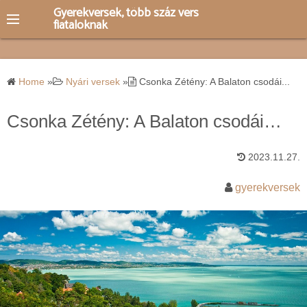
S
Gyerekversek, több száz vers
fiataloknak
k
i
p
t
Home
»
Nyári versek
»
Csonka Zétény: A Balaton csodái...
o
c
Csonka Zétény: A Balaton csodái…
o
n
2023.11.27.
t
e
gyerekversek
n
t