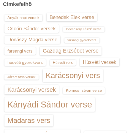
Címkefelhő
Benedek Elek verse
Anyák napi versek
Csoóri Sándor versek
Devecsery László verse
Donászy Magda verse
farsangi gyerekvers
Gazdag Erzsébet verse
farsangi vers
Húsvéti versek
húsvéti gyerekvers
Húsvéti vers
Karácsonyi vers
József Attila versek
Karácsonyi versek
Kormos István verse
Kányádi Sándor verse
Madaras vers