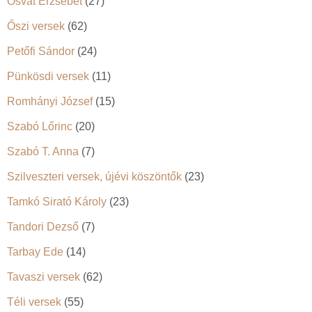
Osvát Erzsébet
(27)
Őszi versek
(62)
Petőfi Sándor
(24)
Pünkösdi versek
(11)
Romhányi József
(15)
Szabó Lőrinc
(20)
Szabó T. Anna
(7)
Szilveszteri versek, újévi köszöntők
(23)
Tamkó Sirató Károly
(23)
Tandori Dezső
(7)
Tarbay Ede
(14)
Tavaszi versek
(62)
Téli versek
(55)