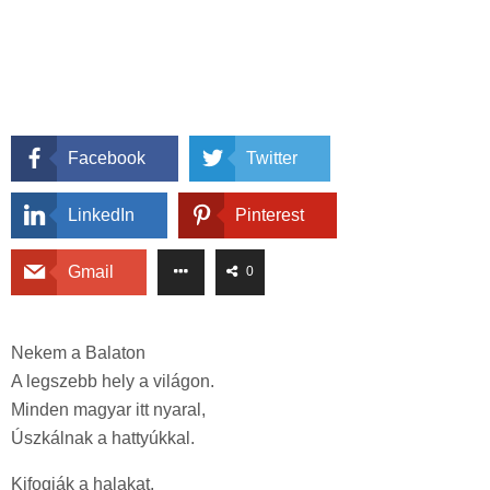
Facebook
Twitter
LinkedIn
Pinterest
Gmail
0
Nekem a Balaton
A legszebb hely a világon.
Minden magyar itt nyaral,
Úszkálnak a hattyúkkal.
Kifogják a halakat,