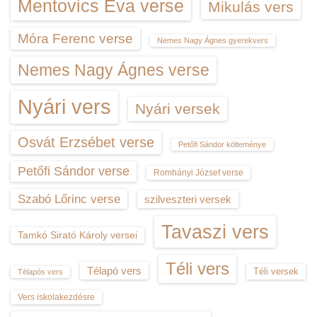
Mentovics Éva verse
Mikulás vers
Móra Ferenc verse
Nemes Nagy Ágnes gyerekvers
Nemes Nagy Ágnes verse
Nyári vers
Nyári versek
Osvát Erzsébet verse
Petőfi Sándor költeménye
Petőfi Sándor verse
Romhányi József verse
Szabó Lőrinc verse
szilveszteri versek
Tavaszi vers
Tamkó Sirató Károly versei
Téli vers
Télapó vers
Téli versek
Télapós vers
Vers iskolakezdésre