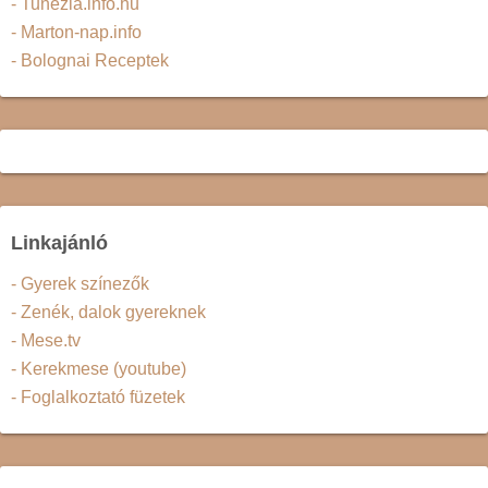
- Tunezia.info.hu
- Marton-nap.info
- Bolognai Receptek
Linkajánló
- Gyerek színezők
- Zenék, dalok gyereknek
- Mese.tv
- Kerekmese (youtube)
- Foglalkoztató füzetek