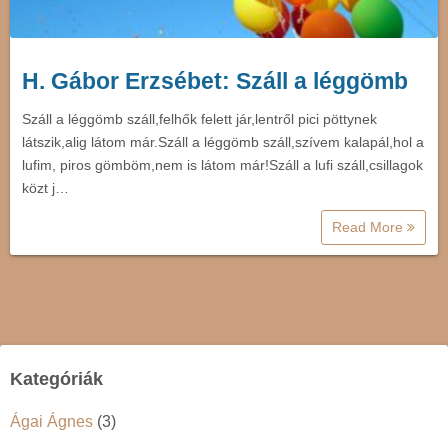
H. Gábor Erzsébet: Száll a léggömb
Száll a léggömb száll,felhők felett jár,lentről pici pöttynek
látszik,alig látom már.Száll a léggömb száll,szívem kalapál,hol a
lufim, piros gömböm,nem is látom már!Száll a lufi száll,csillagok
közt j…
Read More
Kategóriák
Ágai Ágnes
(3)