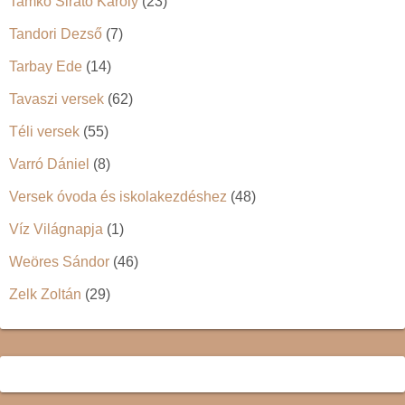
Tamkó Sirató Károly
(23)
Tandori Dezső
(7)
Tarbay Ede
(14)
Tavaszi versek
(62)
Téli versek
(55)
Varró Dániel
(8)
Versek óvoda és iskolakezdéshez
(48)
Víz Világnapja
(1)
Weöres Sándor
(46)
Zelk Zoltán
(29)