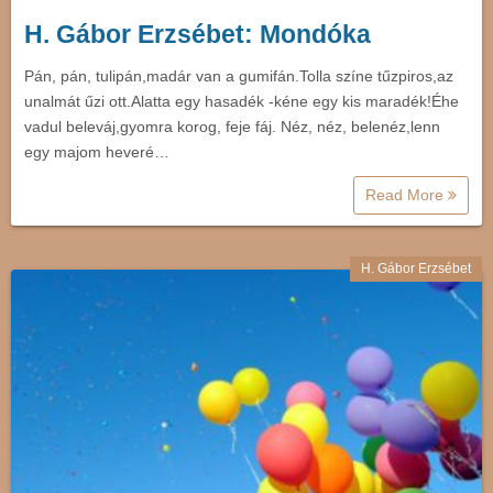
H. Gábor Erzsébet: Mondóka
Pán, pán, tulipán,madár van a gumifán.Tolla színe tűzpiros,az
unalmát űzi ott.Alatta egy hasadék -kéne egy kis maradék!Éhe
vadul beleváj,gyomra korog, feje fáj. Néz, néz, belenéz,lenn
egy majom heveré…
Read More
H. Gábor Erzsébet