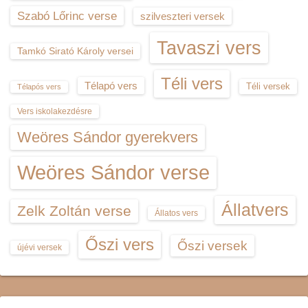
Szabó Lőrinc verse
szilveszteri versek
Tavaszi vers
Tamkó Sirató Károly versei
Téli vers
Télapó vers
Téli versek
Télapós vers
Vers iskolakezdésre
Weöres Sándor gyerekvers
Weöres Sándor verse
Állatvers
Zelk Zoltán verse
Állatos vers
Őszi vers
Őszi versek
újévi versek