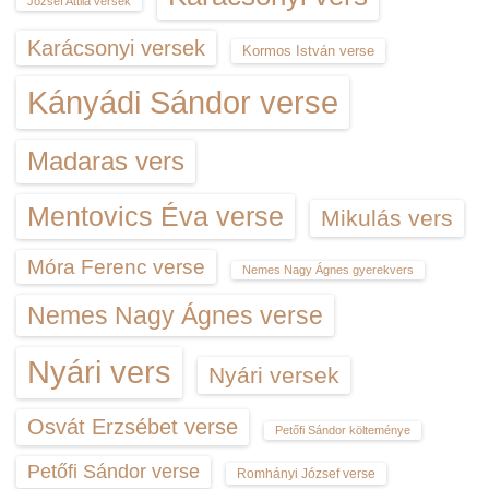
József Attila versek
Karácsonyi versek
Kormos István verse
Kányádi Sándor verse
Madaras vers
Mentovics Éva verse
Mikulás vers
Móra Ferenc verse
Nemes Nagy Ágnes gyerekvers
Nemes Nagy Ágnes verse
Nyári vers
Nyári versek
Osvát Erzsébet verse
Petőfi Sándor költeménye
Petőfi Sándor verse
Romhányi József verse