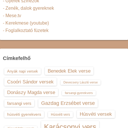
- Gyerek színezők
- Zenék, dalok gyereknek
- Mese.tv
- Kerekmese (youtube)
- Foglalkoztató füzetek
Címkefelhő
Benedek Elek verse
Anyák napi versek
Csoóri Sándor versek
Devecsery László verse
Donászy Magda verse
farsangi gyerekvers
Gazdag Erzsébet verse
farsangi vers
Húsvéti versek
húsvéti gyerekvers
Húsvéti vers
Karácsonyi vers