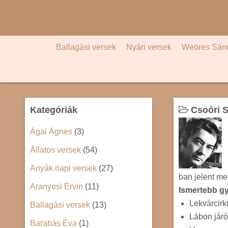
S
k
i
p
Ballagási versek
Nyári versek
Weöres Sán
t
o
c
o
Kategóriák
Csoóri 
n
t
Ágai Ágnes
(3)
e
Állatos versek
(54)
n
t
Anyák napi versek
(27)
ban jelent me
Aranyosi Ervin
(11)
Ismertebb g
Lekvárcirk
Ballagási versek
(13)
Lábon járó
Barabás Éva
(1)