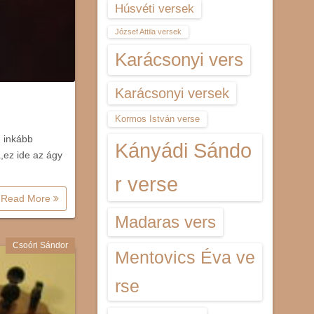
Húsvéti versek
József Attila versek
Karácsonyi vers
Karácsonyi versek
Kormos István verse
 inkább
Kányádi Sándo
á,ez ide az ágy
r verse
Read More
Madaras vers
Csoóri Sándor
Mentovics Éva ve
rse