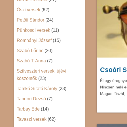
Őszi versek
(62)
Petőfi Sándor
(24)
Pünkösdi versek
(11)
Romhányi József
(15)
Szabó Lőrinc
(20)
Szabó T. Anna
(7)
Csoóri S
Szilveszteri versek, újévi
köszöntők
(23)
Él egy öregnye
Nincsen neki e
Tamkó Sirató Károly
(23)
Magas fűszál,
Tandori Dezső
(7)
Tarbay Ede
(14)
Tavaszi versek
(62)