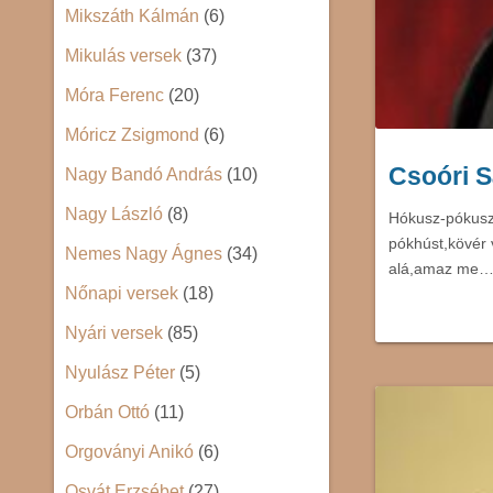
Mikszáth Kálmán
(6)
Mikulás versek
(37)
Móra Ferenc
(20)
Móricz Zsigmond
(6)
Csoóri 
Nagy Bandó András
(10)
Nagy László
(8)
Hókusz-pókusz
pókhúst,kövér v
Nemes Nagy Ágnes
(34)
alá,amaz me
Nőnapi versek
(18)
Nyári versek
(85)
Nyulász Péter
(5)
Orbán Ottó
(11)
Orgoványi Anikó
(6)
Osvát Erzsébet
(27)