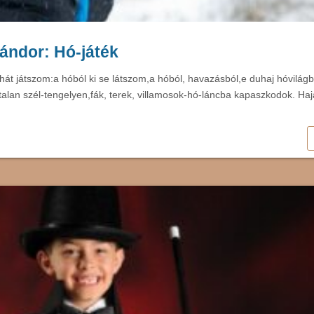
ándor: Hó-játék
hát játszom:a hóból ki se látszom,a hóból, havazásból,e duhaj hóvilágb
talan szél-tengelyen,fák, terek, villamosok-hó-láncba kapaszkodok. H