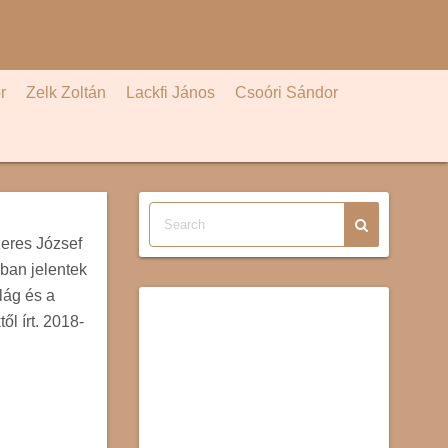
r
Zelk Zoltán
Lackfi János
Csoóri Sándor
zeres József
-ban jelentek
ilág és a
l írt. 2018-