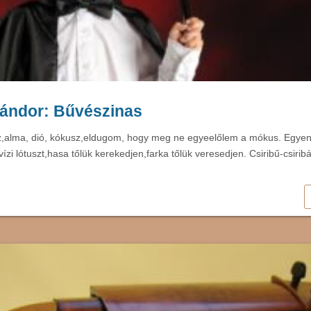
Sándor: Bűvészinas
,alma, dió, kókusz,eldugom, hogy meg ne egyeelőlem a mókus. Egyen
ízi lótuszt,hasa tőlük kerekedjen,farka tőlük veresedjen. Csiribű-csirib
…