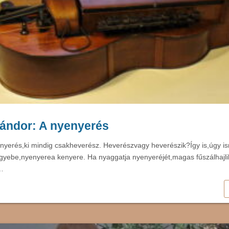
ándor: A nyenyerés
nyerés,ki mindig csakheverész. Heverészvagy heverészik?Így is,úgy is
gyebe,nyenyerea kenyere. Ha nyaggatja nyenyeréjét,magas fűszálhajlik
…