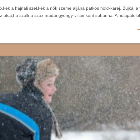
ó,kék a hajnali szél,kék a nők szeme aljána patkós hold-karéj. Bujkál a
z utca,ha szállna száz madár,gyöngy-villámként suhanna. A hólapátol