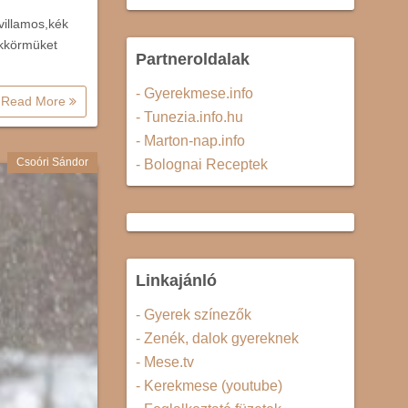
 villamos,kék
ókkörmüket
Partneroldalak
- Gyerekmese.info
Read More
- Tunezia.info.hu
- Marton-nap.info
Csoóri Sándor
- Bolognai Receptek
Linkajánló
- Gyerek színezők
- Zenék, dalok gyereknek
- Mese.tv
- Kerekmese (youtube)