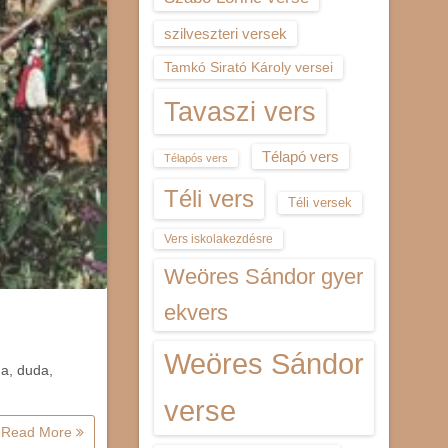
szilveszteri versek
Tamkó Sirató Károly versei
Tavaszi vers
Télapó vers
Télapós vers
Téli vers
Téli versek
Vers iskolakezdésre
Weöres Sándor gyer
ekvers
Weöres Sándor
a, duda,
verse
Read More