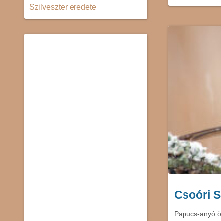
Szilveszter eredete
Csoóri S
Papucs-anyó ör