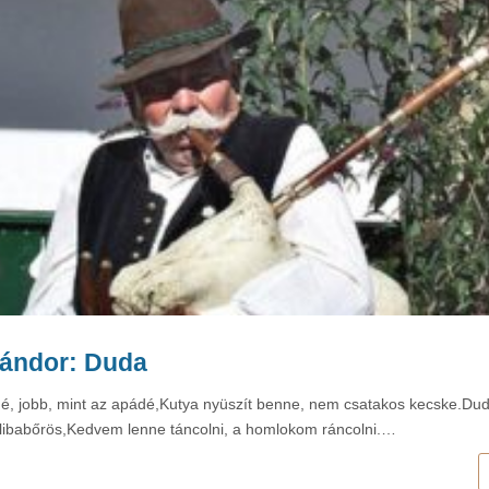
Sándor: Duda
é, jobb, mint az apádé,Kutya nyüszít benne, nem csatakos kecske.Dud
libabőrös,Kedvem lenne táncolni, a homlokom ráncolni.…