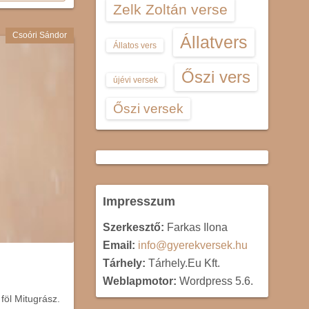
Zelk Zoltán verse
Csoóri Sándor
Állatvers
Állatos vers
Őszi vers
újévi versek
Őszi versek
Impresszum
Szerkesztő:
Farkas Ilona
Email:
info@gyerekversek.hu
Tárhely:
Tárhely.Eu Kft.
Weblapmotor:
Wordpress 5.6.
föl Mitugrász.