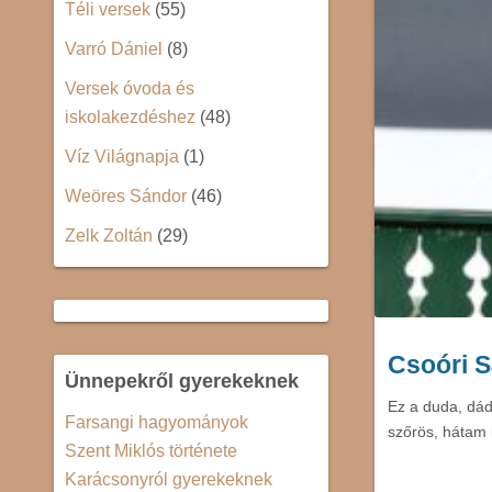
Téli versek
(55)
Varró Dániel
(8)
Versek óvoda és
iskolakezdéshez
(48)
Víz Világnapja
(1)
Weöres Sándor
(46)
Zelk Zoltán
(29)
Csoóri 
Ünnepekről gyerekeknek
Ez a duda, dád
Farsangi hagyományok
szőrös, hátam 
Szent Miklós története
Karácsonyról gyerekeknek