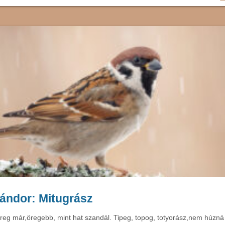
ándor: Mitugrász
eg már,öregebb, mint hat szandál. Tipeg, topog, totyorász,nem húzná 