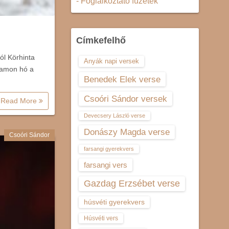
- Foglalkoztató füzetek
Címkefelhő
ól Körhinta
Anyák napi versek
ajamon hó a
Benedek Elek verse
Csoóri Sándor versek
Read More
Devecsery László verse
Donászy Magda verse
Csoóri Sándor
farsangi gyerekvers
farsangi vers
Gazdag Erzsébet verse
húsvéti gyerekvers
Húsvéti vers