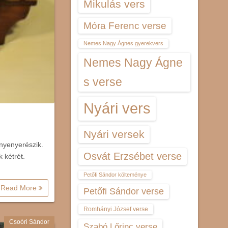
Mikulás vers
Móra Ferenc verse
Nemes Nagy Ágnes gyerekvers
Nemes Nagy Ágne
s verse
Nyári vers
Nyári versek
nyenyerészik.
Osvát Erzsébet verse
 kétrét.
Petőfi Sándor költeménye
Read More
Petőfi Sándor verse
Romhányi József verse
Csoóri Sándor
Szabó Lőrinc verse