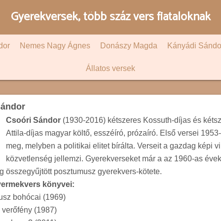
Gyerekversek, több száz vers fiataloknak
dor
Nemes Nagy Ágnes
Donászy Magda
Kányádi Sándo
Állatos versek
Sándor
Csoóri Sándor
(1930-2016) kétszeres Kossuth-díjas és kéts
Attila-díjas magyar költő, esszéíró, prózaíró. Első versei 1953
meg, melyben a politikai elitet bírálta. Verseit a gazdag képi v
közvetlenség jellemzi. Gyerekverseket már a az 1960-as évektő
g összegyűjtött posztumusz gyerekvers-kötete.
yermekvers könyvei:
usz bohócai (1969)
 verőfény (1987)