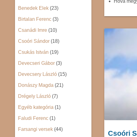
Hova megy
Benedek Elek
(23)
Birtalan Ferenc
(3)
Csanádi Imre
(10)
Csoóri Sándor
(18)
Csukás István
(19)
Devecseri Gábor
(3)
Devecsery László
(15)
Donászy Magda
(21)
Drégely László
(7)
Egyéb kategória
(1)
Faludi Ferenc
(1)
Farsangi versek
(44)
Csoóri S