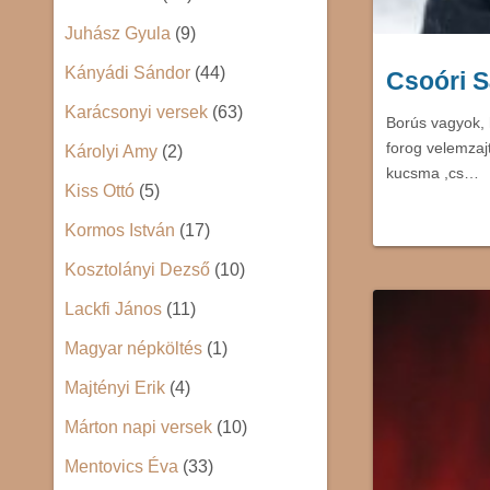
Juhász Gyula
(9)
Kányádi Sándor
(44)
Csoóri S
Karácsonyi versek
(63)
Borús vagyok, 
forog velemzaj
Károlyi Amy
(2)
kucsma ,cs…
Kiss Ottó
(5)
Kormos István
(17)
Kosztolányi Dezső
(10)
Lackfi János
(11)
Magyar népköltés
(1)
Majtényi Erik
(4)
Márton napi versek
(10)
Mentovics Éva
(33)