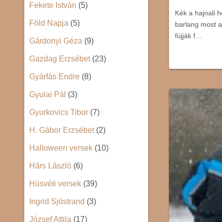
Fekete István
(5)
Kék a hajnali h
Föld Napja
(5)
barlang most a
fújják f…
Gárdonyi Géza
(9)
Gazdag Erzsébet
(23)
Gyárfás Endre
(8)
Gyulai Pál
(3)
Gyurkovics Tibor
(7)
H. Gábor Erzsébet
(2)
Halloween versek
(10)
Hárs László
(6)
Húsvéti versek
(39)
Ingrid Sjöstrand
(3)
József Attila
(17)