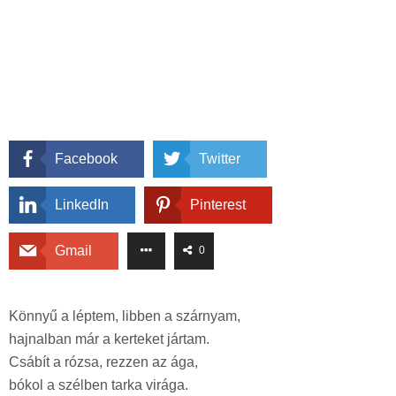
Facebook
Twitter
LinkedIn
Pinterest
Gmail
0
Könnyű a léptem, libben a szárnyam,
hajnalban már a kerteket jártam.
Csábít a rózsa, rezzen az ága,
bókol a szélben tarka virága.