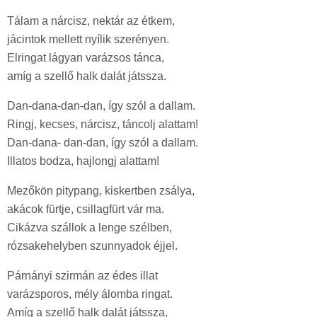
Tálam a nárcisz, nektár az étkem,
jácintok mellett nyílik szerényen.
Elringat lágyan varázsos tánca,
amíg a szellő halk dalát játssza.
Dan-dana-dan-dan, így szól a dallam.
Ringj, kecses, nárcisz, táncolj alattam!
Dan-dana- dan-dan, így szól a dallam.
Illatos bodza, hajlongj alattam!
Mezőkön pitypang, kiskertben zsálya,
akácok fürtje, csillagfürt vár ma.
Cikázva szállok a lenge szélben,
rózsakehelyben szunnyadok éjjel.
Párnányi szirmán az édes illat
varázsporos, mély álomba ringat.
Amíg a szellő halk dalát játssza,