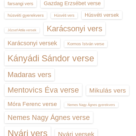
Gazdag Erzsébet verse
farsangi vers
Húsvéti versek
húsvéti gyerekvers
Húsvéti vers
Karácsonyi vers
József Attila versek
Karácsonyi versek
Kormos István verse
Kányádi Sándor verse
Madaras vers
Mentovics Éva verse
Mikulás vers
Móra Ferenc verse
Nemes Nagy Ágnes gyerekvers
Nemes Nagy Ágnes verse
Nyári vers
Nyári versek