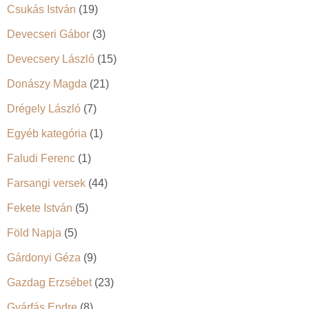
Csukás István
(19)
Devecseri Gábor
(3)
Devecsery László
(15)
Donászy Magda
(21)
Drégely László
(7)
Egyéb kategória
(1)
Faludi Ferenc
(1)
Farsangi versek
(44)
Fekete István
(5)
Föld Napja
(5)
Gárdonyi Géza
(9)
Gazdag Erzsébet
(23)
Gyárfás Endre
(8)