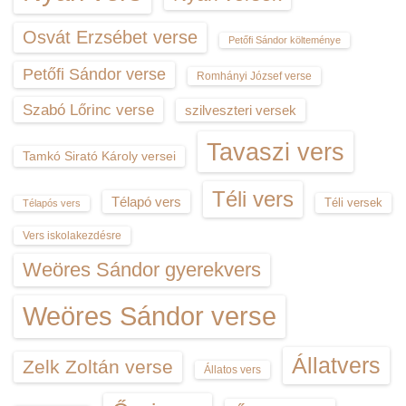
Osvát Erzsébet verse
Petőfi Sándor költeménye
Petőfi Sándor verse
Romhányi József verse
Szabó Lőrinc verse
szilveszteri versek
Tavaszi vers
Tamkó Sirató Károly versei
Téli vers
Télapó vers
Téli versek
Télapós vers
Vers iskolakezdésre
Weöres Sándor gyerekvers
Weöres Sándor verse
Állatvers
Zelk Zoltán verse
Állatos vers