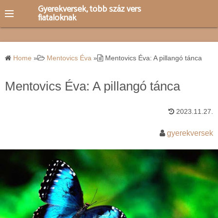
S
Gyerekversek, több száz vers
fiataloknak
k
i
p
t
Home
»
Mentovics Éva
»
Mentovics Éva: A pillangó tánca
o
c
Mentovics Éva: A pillangó tánca
o
n
2023.11.27.
t
e
gyerekversek
n
t