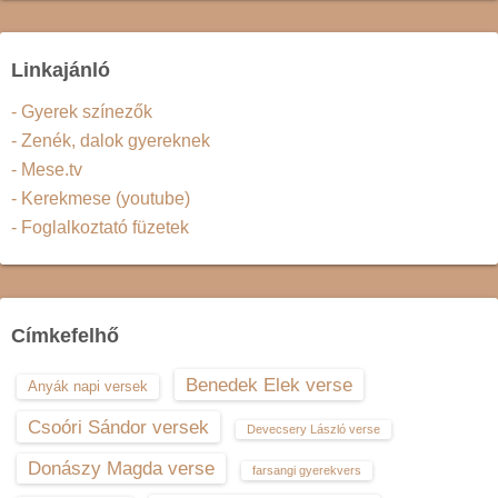
Linkajánló
- Gyerek színezők
- Zenék, dalok gyereknek
- Mese.tv
- Kerekmese (youtube)
- Foglalkoztató füzetek
Címkefelhő
Benedek Elek verse
Anyák napi versek
Csoóri Sándor versek
Devecsery László verse
Donászy Magda verse
farsangi gyerekvers