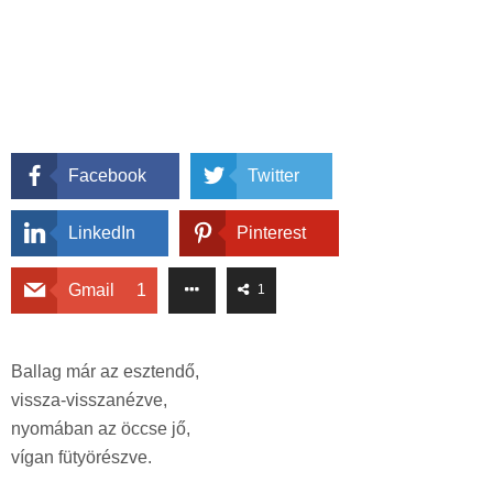
Facebook
Twitter
LinkedIn
Pinterest
Gmail
1
1
Ballag már az esztendő,
vissza-visszanézve,
nyomában az öccse jő,
vígan fütyörészve.