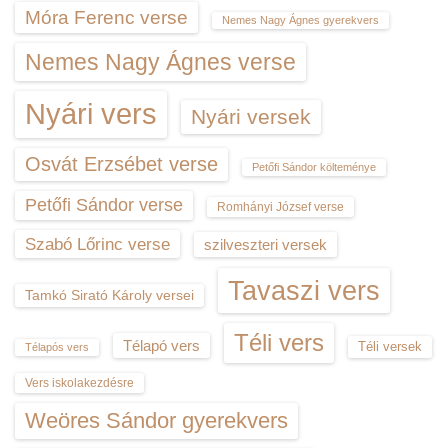
Móra Ferenc verse
Nemes Nagy Ágnes gyerekvers
Nemes Nagy Ágnes verse
Nyári vers
Nyári versek
Osvát Erzsébet verse
Petőfi Sándor költeménye
Petőfi Sándor verse
Romhányi József verse
Szabó Lőrinc verse
szilveszteri versek
Tavaszi vers
Tamkó Sirató Károly versei
Téli vers
Télapó vers
Téli versek
Télapós vers
Vers iskolakezdésre
Weöres Sándor gyerekvers