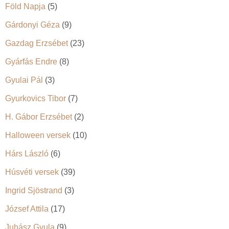
Föld Napja
(5)
Gárdonyi Géza
(9)
Gazdag Erzsébet
(23)
Gyárfás Endre
(8)
Gyulai Pál
(3)
Gyurkovics Tibor
(7)
H. Gábor Erzsébet
(2)
Halloween versek
(10)
Hárs László
(6)
Húsvéti versek
(39)
Ingrid Sjöstrand
(3)
József Attila
(17)
Juhász Gyula
(9)