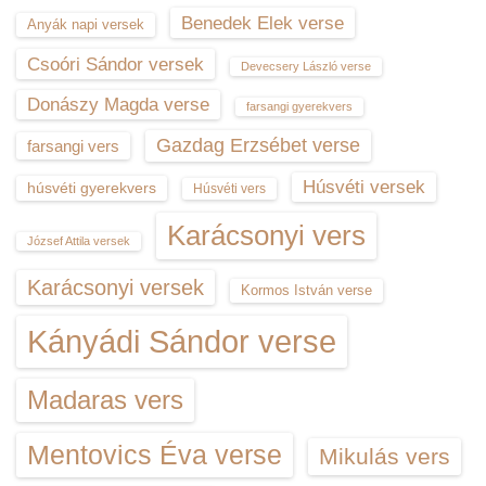
Benedek Elek verse
Anyák napi versek
Csoóri Sándor versek
Devecsery László verse
Donászy Magda verse
farsangi gyerekvers
Gazdag Erzsébet verse
farsangi vers
Húsvéti versek
húsvéti gyerekvers
Húsvéti vers
Karácsonyi vers
József Attila versek
Karácsonyi versek
Kormos István verse
Kányádi Sándor verse
Madaras vers
Mentovics Éva verse
Mikulás vers