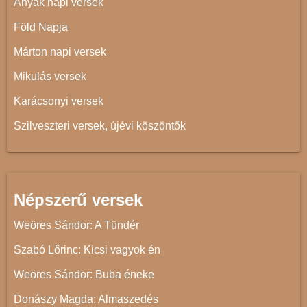
Anyák napi versek
Föld Napja
Márton napi versek
Mikulás versek
Karácsonyi versek
Szilveszteri versek, újévi köszöntők
Népszerű versek
Weöres Sándor: A Tündér
Szabó Lőrinc: Kicsi vagyok én
Weöres Sándor: Buba éneke
Donászy Magda: Almaszedés