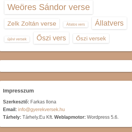
Weöres Sándor verse
Állatvers
Zelk Zoltán verse
Állatos vers
Őszi vers
Őszi versek
újévi versek
Impresszum
Szerkesztő:
Farkas Ilona
Email:
info@gyerekversek.hu
Tárhely:
Tárhely.Eu Kft.
Weblapmotor:
Wordpress 5.6.