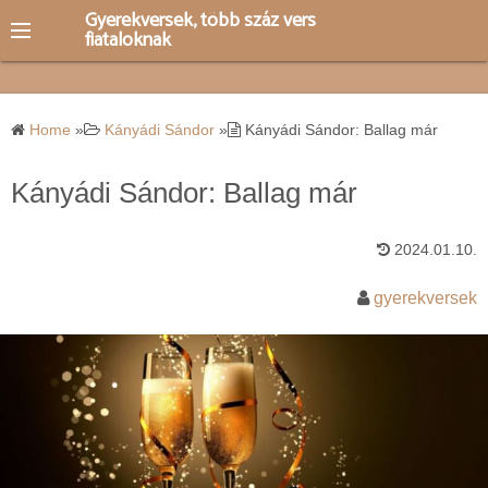
S
Gyerekversek, több száz vers
fiataloknak
k
i
p
t
Home
»
Kányádi Sándor
»
Kányádi Sándor: Ballag már
o
c
Kányádi Sándor: Ballag már
o
n
2024.01.10.
t
e
gyerekversek
n
t