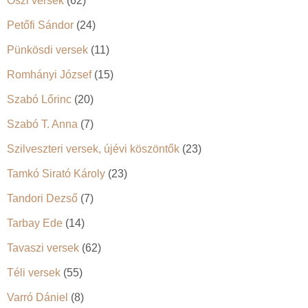
Őszi versek
(62)
Petőfi Sándor
(24)
Pünkösdi versek
(11)
Romhányi József
(15)
Szabó Lőrinc
(20)
Szabó T. Anna
(7)
Szilveszteri versek, újévi köszöntők
(23)
Tamkó Sirató Károly
(23)
Tandori Dezső
(7)
Tarbay Ede
(14)
Tavaszi versek
(62)
Téli versek
(55)
Varró Dániel
(8)