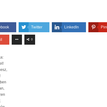
ebook
Twitter
LinkedIn
Pin
il
0
a:
el!
lesz,
!
cben
an,
szen
;
yán