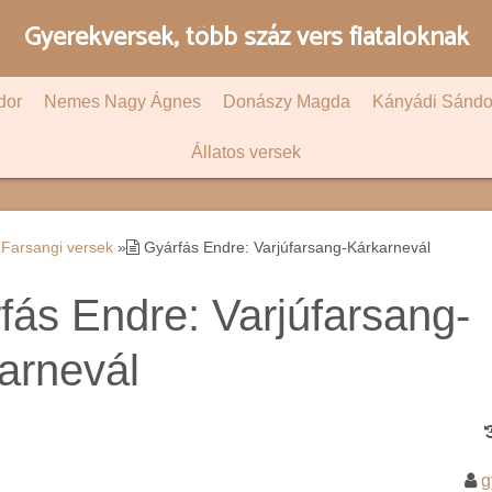
Gyerekversek, több száz vers fiataloknak
dor
Nemes Nagy Ágnes
Donászy Magda
Kányádi Sándo
Állatos versek
Farsangi versek
»
Gyárfás Endre: Varjúfarsang-Kárkarnevál
fás Endre: Varjúfarsang-
arnevál
g