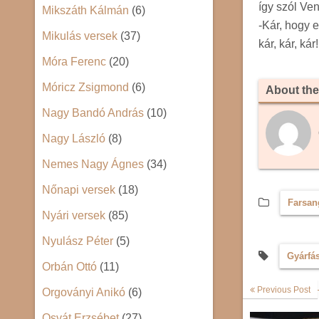
így szól Ven
Mikszáth Kálmán
(6)
-Kár, hogy e
Mikulás versek
(37)
kár, kár, kár!
Móra Ferenc
(20)
Móricz Zsigmond
(6)
About the
Nagy Bandó András
(10)
Nagy László
(8)
Nemes Nagy Ágnes
(34)
Nőnapi versek
(18)
Farsan
Nyári versek
(85)
Nyulász Péter
(5)
Gyárfá
Orbán Ottó
(11)
Previous Post
Orgoványi Anikó
(6)
Osvát Erzsébet
(27)