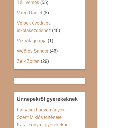
Téli versek
(55)
Varró Dániel
(8)
Versek óvoda és
iskolakezdéshez
(48)
Víz Világnapja
(1)
Weöres Sándor
(46)
Zelk Zoltán
(29)
Ünnepekről gyerekeknek
Farsangi hagyományok
Szent Miklós története
Karácsonyról gyerekeknek