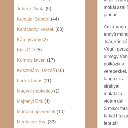
mókát szállí
Juhász Gyula
(9)
január.
Kányádi Sándor
(44)
Ám a Varjú
Karácsonyi versek
(63)
ennyit mond
Károlyi Amy
(2)
-Kár, kár, kár
Végül pers
Kiss Ottó
(5)
elmegy Ven
Kormos István
(17)
polkázik a
Kosztolányi Dezső
(10)
verebekkel,
tangózik a
Lackfi János
(11)
sirállyal,
Magyar népköltés
(1)
mulatatja
vidám dal.
Majtényi Erik
(4)
S mikor far
Márton napi versek
(10)
farkát húzz
Mentovics Éva
(33)
február