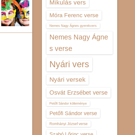
Mikulás vers
Móra Ferenc verse
Nemes Nagy Ágnes gyerekvers
Nemes Nagy Ágne
s verse
Nyári vers
Nyári versek
Osvát Erzsébet verse
Petőfi Sándor költeménye
Petőfi Sándor verse
Romhányi József verse
Szabó Lőrinc verse