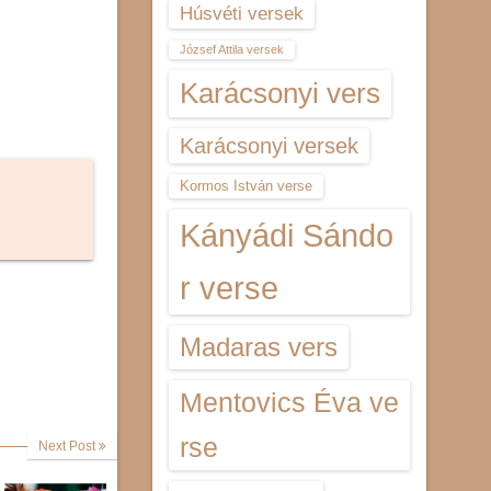
Húsvéti versek
József Attila versek
Karácsonyi vers
Karácsonyi versek
Kormos István verse
Kányádi Sándo
r verse
Madaras vers
Mentovics Éva ve
rse
Next Post