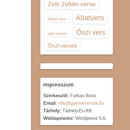
Zelk Zoltán verse
Állatvers
Állatos vers
Őszi vers
újévi versek
Őszi versek
Impresszum
Szerkesztő:
Farkas Ilona
Email:
info@gyerekversek.hu
Tárhely:
Tárhely.Eu Kft.
Weblapmotor:
Wordpress 5.6.