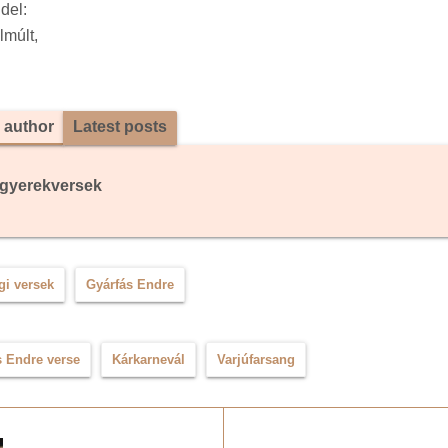
del:
lmúlt,
 author
Latest posts
gyerekversek
gi versek
Gyárfás Endre
s Endre verse
Kárkarnevál
Varjúfarsang