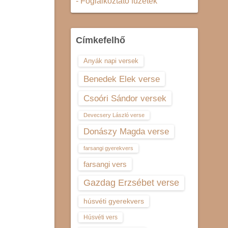
- Foglalkoztató füzetek
Címkefelhő
Anyák napi versek
Benedek Elek verse
Csoóri Sándor versek
Devecsery László verse
Donászy Magda verse
farsangi gyerekvers
farsangi vers
Gazdag Erzsébet verse
húsvéti gyerekvers
Húsvéti vers