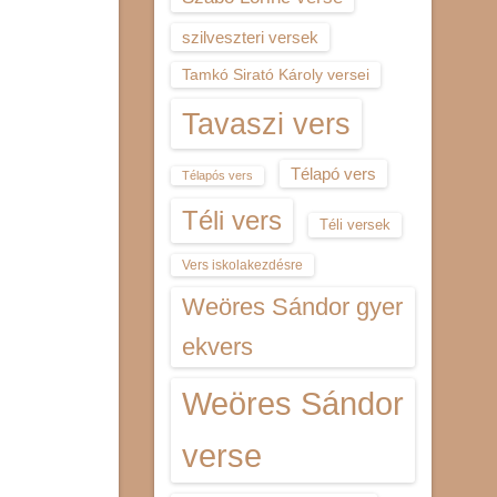
szilveszteri versek
Tamkó Sirató Károly versei
Tavaszi vers
Télapó vers
Télapós vers
Téli vers
Téli versek
Vers iskolakezdésre
Weöres Sándor gyer
ekvers
Weöres Sándor
verse