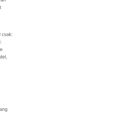
t
 csak:
.
ze
del,
sang
a