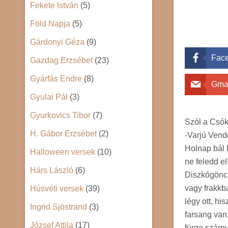
Fekete István
(5)
Föld Napja
(5)
Gárdonyi Géza
(9)
Fac
Gazdag Erzsébet
(23)
Gyárfás Endre
(8)
Gma
Gyulai Pál
(3)
Gyurkovics Tibor
(7)
Szól a Csók
H. Gábor Erzsébet
(2)
-Varjú Vend
Holnap bál 
Halloween versek
(10)
ne feledd el
Hárs László
(6)
Diszkógön
vagy frakkb
Húsvéti versek
(39)
légy ott, hi
Ingrid Sjöstrand
(3)
farsang van
József Attila
(17)
fürge szárn