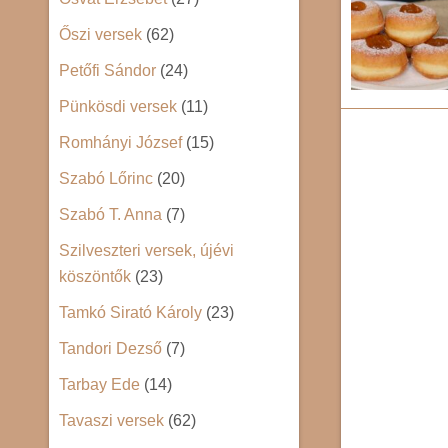
Őszi versek
(62)
Petőfi Sándor
(24)
Pünkösdi versek
(11)
Romhányi József
(15)
Szabó Lőrinc
(20)
Szabó T. Anna
(7)
Szilveszteri versek, újévi
köszöntők
(23)
Tamkó Sirató Károly
(23)
Tandori Dezső
(7)
Tarbay Ede
(14)
Tavaszi versek
(62)