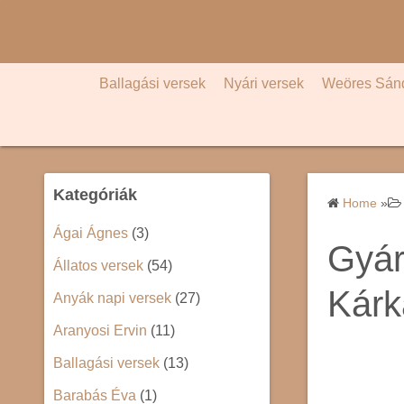
S
k
i
p
Ballagási versek
Nyári versek
Weöres Sán
t
o
c
o
Kategóriák
n
Home
»
t
Ágai Ágnes
(3)
e
Gyár
Állatos versek
(54)
n
t
Kárk
Anyák napi versek
(27)
Aranyosi Ervin
(11)
Ballagási versek
(13)
Barabás Éva
(1)