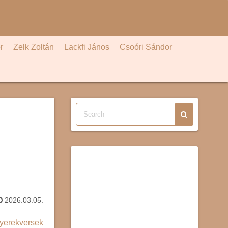
r
Zelk Zoltán
Lackfi János
Csoóri Sándor
2026.03.05.
yerekversek