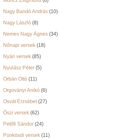
Móricz Zsigmond
(6)
Nagy Bandó András
(10)
Nagy László
(8)
Nemes Nagy Ágnes
(34)
Nőnapi versek
(18)
Nyári versek
(85)
Nyulász Péter
(5)
Orbán Ottó
(11)
Orgoványi Anikó
(6)
Osvát Erzsébet
(27)
Őszi versek
(62)
Petőfi Sándor
(24)
Pünkösdi versek
(11)