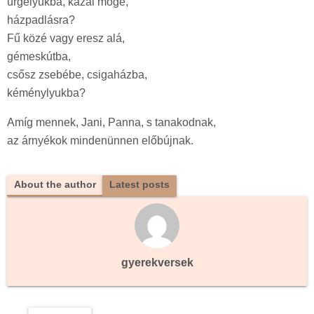
ürgelyukba, kazal mögé,
házpadlásra?
Fű közé vagy eresz alá,
gémeskútba,
csősz zsebébe, csigaházba,
kéménylyukba?
Amíg mennek, Jani, Panna, s tanakodnak,
az árnyékok mindenünnen előbújnak.
About the author
Latest posts
gyerekversek