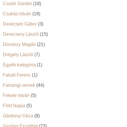
Csoóri Sándor
(18)
Csukás István
(19)
Devecseri Gábor
(3)
Devecsery László
(15)
Donászy Magda
(21)
Drégely László
(7)
Egyéb kategória
(1)
Faludi Ferenc
(1)
Farsangi versek
(44)
Fekete István
(5)
Föld Napja
(5)
Gárdonyi Géza
(9)
Gazdag Erzsébet
(23)