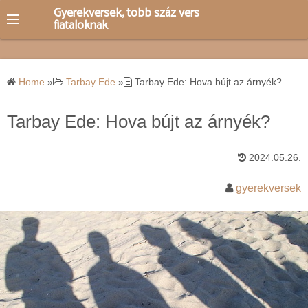
S
Gyerekversek, több száz vers
fiataloknak
k
i
p
t
Home
»
Tarbay Ede
»
Tarbay Ede: Hova bújt az árnyék?
o
c
Tarbay Ede: Hova bújt az árnyék?
o
n
2024.05.26.
t
e
gyerekversek
n
t