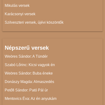
Mikulás versek
Karácsonyi versek
Szilveszteri versek, újévi köszöntők
Népszerű versek
Weöres Sándor: A Tündér
Szabó Lőrinc: Kicsi vagyok én
Weöres Sándor: Buba éneke
Donászy Magda: Almaszedés
Petőfi Sándor: Pató Pál úr
Mentovics Éva: Az én anyukám