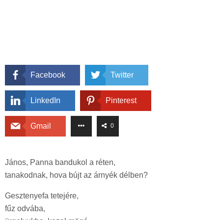
Facebook
Twitter
LinkedIn
Pinterest
Gmail
0
János, Panna bandukol a réten,
tanakodnak, hova bújt az árnyék délben?
Gesztenyefa tetejére,
fűz odvába,