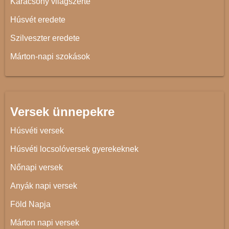
Karácsony világszerte
Húsvét eredete
Szilveszter eredete
Márton-napi szokások
Versek ünnepekre
Húsvéti versek
Húsvéti locsolóversek gyerekeknek
Nőnapi versek
Anyák napi versek
Föld Napja
Márton napi versek