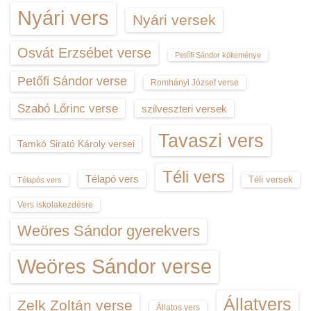
Nyári vers
Nyári versek
Osvát Erzsébet verse
Petőfi Sándor költeménye
Petőfi Sándor verse
Romhányi József verse
Szabó Lőrinc verse
szilveszteri versek
Tavaszi vers
Tamkó Sirató Károly versei
Téli vers
Télapó vers
Téli versek
Télapós vers
Vers iskolakezdésre
Weöres Sándor gyerekvers
Weöres Sándor verse
Állatvers
Zelk Zoltán verse
Állatos vers