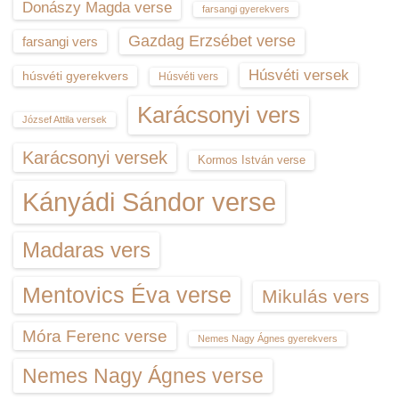
Donászy Magda verse
farsangi gyerekvers
Gazdag Erzsébet verse
farsangi vers
Húsvéti versek
húsvéti gyerekvers
Húsvéti vers
Karácsonyi vers
József Attila versek
Karácsonyi versek
Kormos István verse
Kányádi Sándor verse
Madaras vers
Mentovics Éva verse
Mikulás vers
Móra Ferenc verse
Nemes Nagy Ágnes gyerekvers
Nemes Nagy Ágnes verse