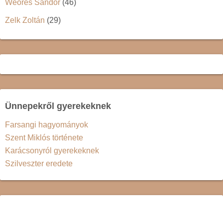
Weöres Sándor
(46)
Zelk Zoltán
(29)
Ünnepekről gyerekeknek
Farsangi hagyományok
Szent Miklós története
Karácsonyról gyerekeknek
Szilveszter eredete