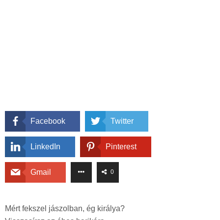
Facebook
Twitter
LinkedIn
Pinterest
Gmail
0
Mért fekszel jászolban, ég királya?