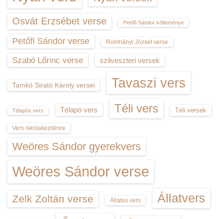
Osvát Erzsébet verse
Petőfi Sándor költeménye
Petőfi Sándor verse
Romhányi József verse
Szabó Lőrinc verse
szilveszteri versek
Tavaszi vers
Tamkó Sirató Károly versei
Téli vers
Télapó vers
Téli versek
Télapós vers
Vers iskolakezdésre
Weöres Sándor gyerekvers
Weöres Sándor verse
Állatvers
Zelk Zoltán verse
Állatos vers