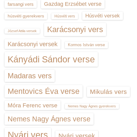
Gazdag Erzsébet verse
farsangi vers
Húsvéti versek
húsvéti gyerekvers
Húsvéti vers
Karácsonyi vers
József Attila versek
Karácsonyi versek
Kormos István verse
Kányádi Sándor verse
Madaras vers
Mentovics Éva verse
Mikulás vers
Móra Ferenc verse
Nemes Nagy Ágnes gyerekvers
Nemes Nagy Ágnes verse
Nyári vers
Nyári versek