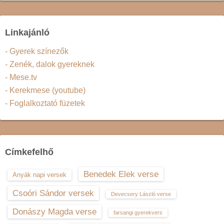
Linkajánló
- Gyerek színezők
- Zenék, dalok gyereknek
- Mese.tv
- Kerekmese (youtube)
- Foglalkoztató füzetek
Címkefelhő
Benedek Elek verse
Anyák napi versek
Csoóri Sándor versek
Devecsery László verse
Donászy Magda verse
farsangi gyerekvers