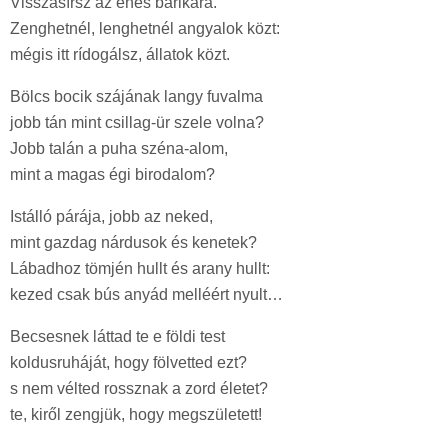
Visszasírsz az éhes barikára.
Zenghetnél, lenghetnél angyalok közt:
mégis itt rídogálsz, állatok közt.
Bölcs bocik szájának langy fuvalma
jobb tán mint csillag-ür szele volna?
Jobb talán a puha széna-alom,
mint a magas égi birodalom?
Istálló párája, jobb az neked,
mint gazdag nárdusok és kenetek?
Lábadhoz tömjén hullt és arany hullt:
kezed csak bús anyád melléért nyult…
Becsesnek láttad te e földi test
koldusruháját, hogy fölvetted ezt?
s nem vélted rossznak a zord életet?
te, kiről zengjük, hogy megszületett!