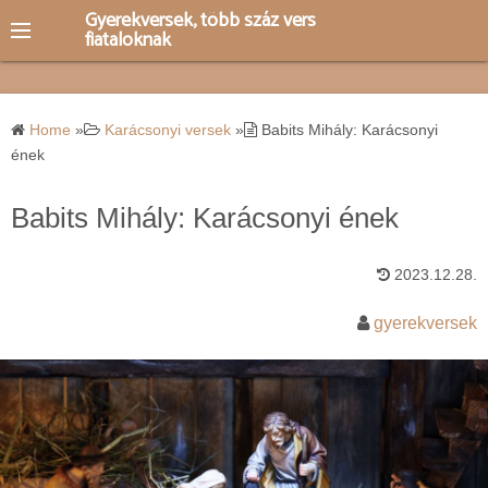
S
Gyerekversek, több száz vers
fiataloknak
k
i
p
t
Home
»
Karácsonyi versek
»
Babits Mihály: Karácsonyi
o
ének
c
o
Babits Mihály: Karácsonyi ének
n
t
2023.12.28.
e
gyerekversek
n
t