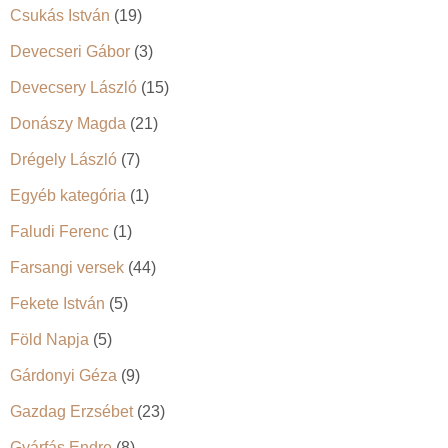
Csukás István
(19)
Devecseri Gábor
(3)
Devecsery László
(15)
Donászy Magda
(21)
Drégely László
(7)
Egyéb kategória
(1)
Faludi Ferenc
(1)
Farsangi versek
(44)
Fekete István
(5)
Föld Napja
(5)
Gárdonyi Géza
(9)
Gazdag Erzsébet
(23)
Gyárfás Endre
(8)