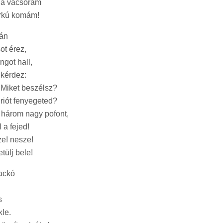
 a vacsorám
arkú komám!
lán
t érez,
got hall,
 kérdez:
Miket beszélsz?
riót fenyegeted?
három nagy pofont,
 a fejed!
e! nesze!
tülj bele!
ackó
s
kle.