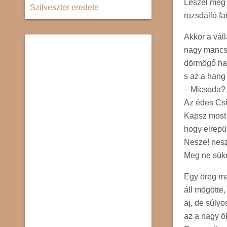
Leszel még
Szilveszter eredete
rozsdálló f
Akkor a vál
nagy mancso
dörmögő han
s az a hang
– Micsoda? 
Az édes Csi
Kapsz most 
hogy elrepül
Nesze! nesz
Meg ne süke
Egy öreg m
áll mögötte,
aj, de súlyo
az a nagy ö