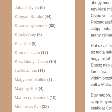
ahogy mon
Juhász Gyula
(9)
egy kicsi m
Csirió volt 
Kányádi Sándor
(44)
Rozsadaszín
Karácsonyi versek
(63)
csöpp puha 
Károlyi Amy
(2)
arany csill
Kiss Ottó
(5)
Hát ez az é
ez tudta mé
Kormos István
(17)
hogy mi jó!
Kosztolányi Dezső
(10)
Egész nap u
Lackfi János
(11)
fáról fára,
vidám orsz
Magyar népköltés
(1)
volt a Mátra
Majtényi Erik
(4)
Egy napon,
Márton napi versek
(10)
szép fényes
Mentovics Éva
(33)
sétálgat Cs