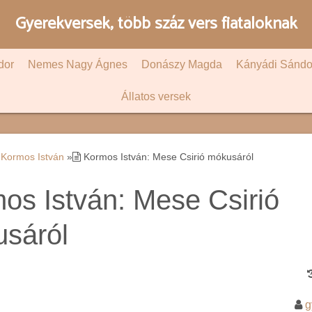
Gyerekversek, több száz vers fiataloknak
dor
Nemes Nagy Ágnes
Donászy Magda
Kányádi Sándo
Állatos versek
Kormos István
»
Kormos István: Mese Csirió mókusáról
os István: Mese Csirió
sáról
g