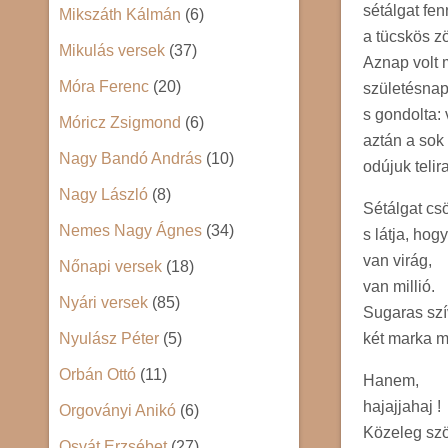
sétálgat fe
Mikszáth Kálmán
(6)
a tücskös zö
Mikulás versek
(37)
Aznap volt
Móra Ferenc
(20)
születésnap
s gondolta: 
Móricz Zsigmond
(6)
aztán a sok
Nagy Bandó András
(10)
odújuk telir
Nagy László
(8)
Sétálgat cs
Nemes Nagy Ágnes
(34)
s látja, hog
van virág,
Nőnapi versek
(18)
van millió.
Nyári versek
(85)
Sugaras szí
két marka m
Nyulász Péter
(5)
Orbán Ottó
(11)
Hanem,
hajajjahaj !
Orgoványi Anikó
(6)
Közeleg szö
Osvát Erzsébet
(27)