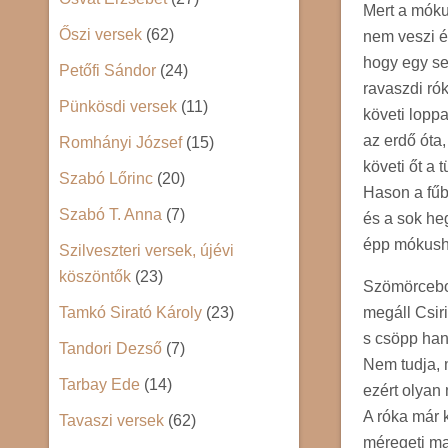
Mert a mók
Őszi versek
(62)
nem veszi é
hogy egy se
Petőfi Sándor
(24)
ravaszdi ró
Pünkösdi versek
(11)
követi loppa
az erdő óta,
Romhányi József
(15)
követi őt a t
Szabó Lőrinc
(20)
Hason a fűb
Szabó T. Anna
(7)
és a sok he
épp mókush
Szilveszteri versek, újévi
köszöntők
(23)
Szömörcebo
megáll Csir
Tamkó Sirató Károly
(23)
s csöpp han
Tandori Dezső
(7)
Nem tudja, 
Tarbay Ede
(14)
ezért olyan
A róka már 
Tavaszi versek
(62)
méregeti m