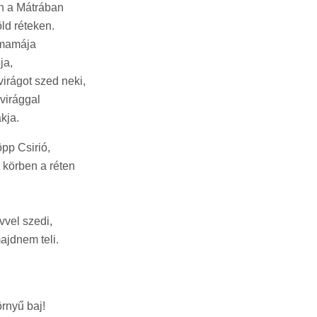
nn a Mátrában
ld réteken.
 mamája
ja,
virágot szed neki,
 virággal
akja.
öpp Csirió,
y körben a réten
vvel szedi,
ajdnem teli.
rnyű baj!