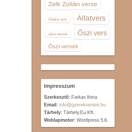
Zelk Zoltán verse
Állatvers
Állatos vers
Őszi vers
újévi versek
Őszi versek
Impresszum
Szerkesztő:
Farkas Ilona
Email:
info@gyerekversek.hu
Tárhely:
Tárhely.Eu Kft.
Weblapmotor:
Wordpress 5.6.