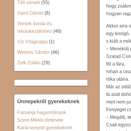
Téli versek
(55)
hogy zsákm
Varró Dániel
(8)
hogyan raga
Versek óvoda és
Akkor arra s
iskolakezdéshez
(48)
egy kisrigó,
s kiált a m
Víz Világnapja
(1)
– Menekülj 
Weöres Sándor
(46)
Szalad Csir
Zelk Zoltán
(29)
föl a fára,
rohan a rav
róka utána.
Már az odúb
fa alatt düh
Ünnepekről gyerekeknek
mert nem ju
Fenyeget csa
Farsangi hagyományok
– Megállj, t
Szent Miklós története
Csak egysze
Karácsonyról gyerekeknek