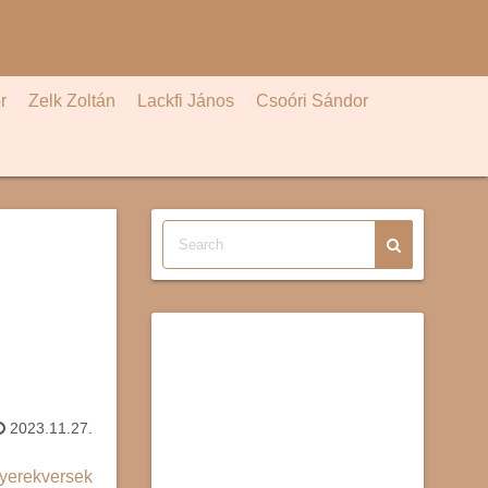
r
Zelk Zoltán
Lackfi János
Csoóri Sándor
2023.11.27.
yerekversek