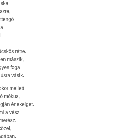
uska
szre,
ttengő
ka
l
ücskös rétre.
en mászik,
gyes foga
úsra vásik.
kor mellett
ió mókus,
gján énekelget.
mi a vész,
 merész.
közel,
agában,