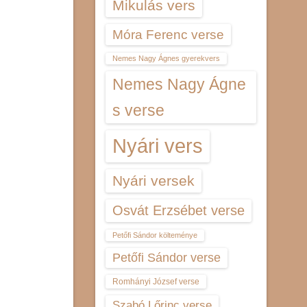
Mikulás vers
Móra Ferenc verse
Nemes Nagy Ágnes gyerekvers
Nemes Nagy Ágne
s verse
Nyári vers
Nyári versek
Osvát Erzsébet verse
Petőfi Sándor költeménye
Petőfi Sándor verse
Romhányi József verse
Szabó Lőrinc verse