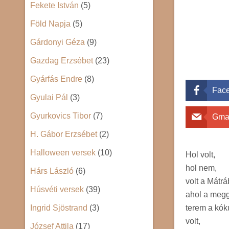
Fekete István
(5)
Föld Napja
(5)
Gárdonyi Géza
(9)
Gazdag Erzsébet
(23)
Gyárfás Endre
(8)
Fac
Gyulai Pál
(3)
Gyurkovics Tibor
(7)
Gma
H. Gábor Erzsébet
(2)
Halloween versek
(10)
Hol volt,
hol nem,
Hárs László
(6)
volt a Mátrá
Húsvéti versek
(39)
ahol a meg
terem a kók
Ingrid Sjöstrand
(3)
volt,
József Attila
(17)