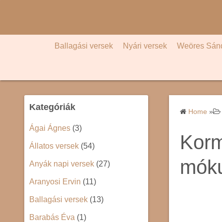
S
k
i
p
Ballagási versek
Nyári versek
Weöres Sán
t
o
c
o
Kategóriák
n
Home
»
t
Ágai Ágnes
(3)
e
Korm
Állatos versek
(54)
n
t
móku
Anyák napi versek
(27)
Aranyosi Ervin
(11)
Ballagási versek
(13)
Barabás Éva
(1)