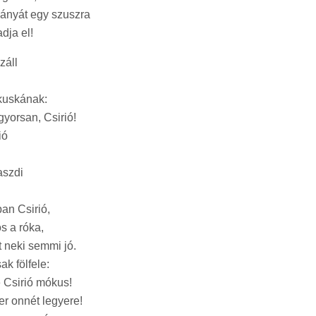
ányát egy szuszra
dja el!
záll
ókuskának:
gyorsan, Csirió!
ió
aszdi
an Csirió,
ös a róka,
t neki semmi jó.
k fölfele:
e Csirió mókus!
r onnét legyere!