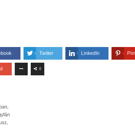
ebook
Twitter
LinkedIn
Pin
il
0
ban,
gyfán
usz,