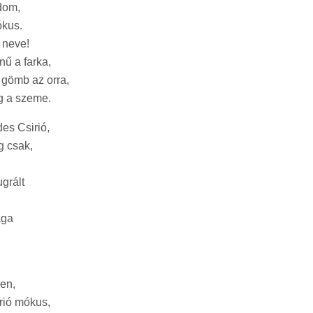
dom,
ókus.
a neve!
ű a farka,
gömb az orra,
ag a szeme.
des Csirió,
g csak,
grált
ága
.
en,
irió mókus,