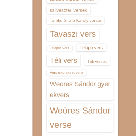
szilveszteri versek
Tamkó Sirató Károly versei
Tavaszi vers
Télapó vers
Télapós vers
Téli vers
Téli versek
Vers iskolakezdésre
Weöres Sándor gyer
ekvers
Weöres Sándor
verse