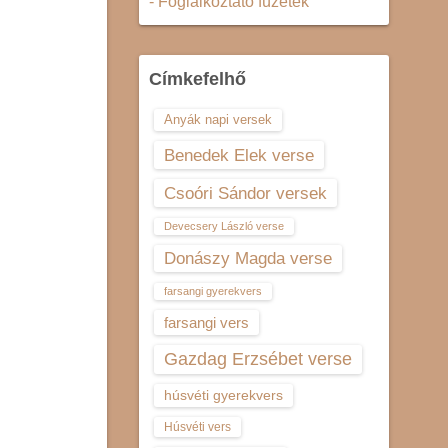
- Foglalkoztató füzetek
Címkefelhő
Anyák napi versek
Benedek Elek verse
Csoóri Sándor versek
Devecsery László verse
Donászy Magda verse
farsangi gyerekvers
farsangi vers
Gazdag Erzsébet verse
húsvéti gyerekvers
Húsvéti vers