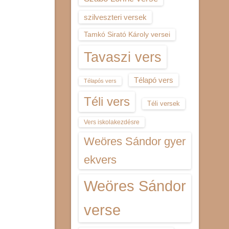
szilveszteri versek
Tamkó Sirató Károly versei
Tavaszi vers
Télapó vers
Télapós vers
Téli vers
Téli versek
Vers iskolakezdésre
Weöres Sándor gyer
ekvers
Weöres Sándor
verse