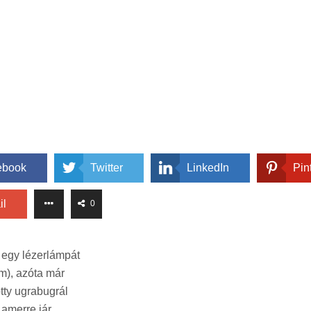
ebook
Twitter
LinkedIn
Pin
il
0
 egy lézerlámpát
em), azóta már
ötty ugrabugrál
amerre jár.