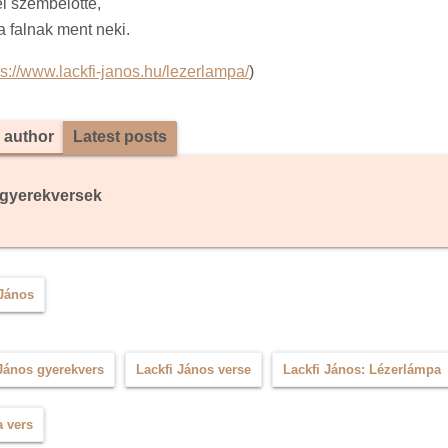
el szembelőtte,
 falnak ment neki.
ps://www.lackfi-janos.hu/lezerlampa/
)
 author
Latest posts
gyerekversek
 János
 János gyerekvers
Lackfi János verse
Lackfi János: Lézerlámpa
 vers