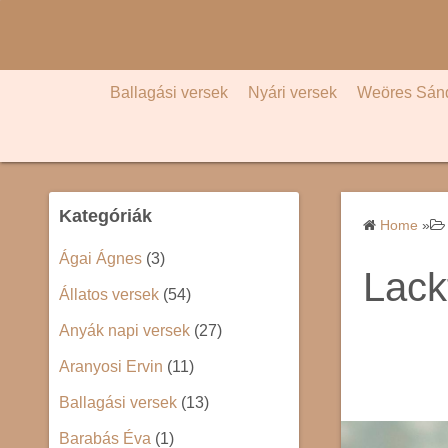
S
k
i
p
Ballagási versek
Nyári versek
Weöres Sán
t
o
c
o
Kategóriák
n
Home
»
t
Ágai Ágnes
(3)
e
Lack
Állatos versek
(54)
n
t
Anyák napi versek
(27)
Aranyosi Ervin
(11)
Ballagási versek
(13)
Barabás Éva
(1)