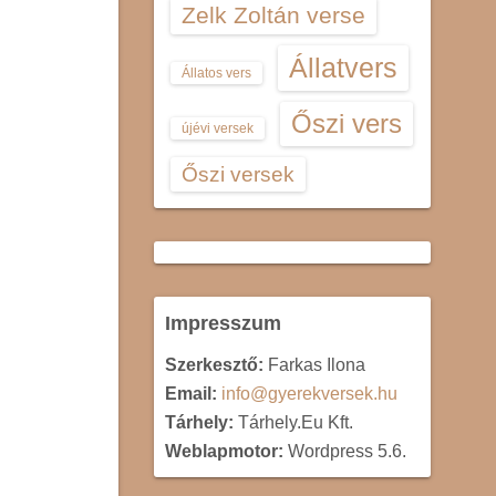
Zelk Zoltán verse
Állatvers
Állatos vers
Őszi vers
újévi versek
Őszi versek
Impresszum
Szerkesztő:
Farkas Ilona
Email:
info@gyerekversek.hu
Tárhely:
Tárhely.Eu Kft.
Weblapmotor:
Wordpress 5.6.