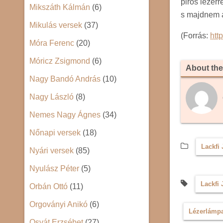
piros lézerr
Mikszáth Kálmán
(6)
s majdnem a
Mikulás versek
(37)
(Forrás:
htt
Móra Ferenc
(20)
Móricz Zsigmond
(6)
About the
Nagy Bandó András
(10)
Nagy László
(8)
Nemes Nagy Ágnes
(34)
Nőnapi versek
(18)
Lackfi
Nyári versek
(85)
Nyulász Péter
(5)
Lackfi
Orbán Ottó
(11)
Orgoványi Anikó
(6)
Lézerlámpa
Osvát Erzsébet
(27)