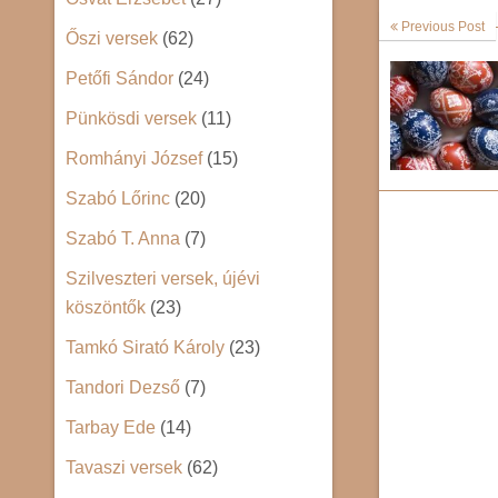
Previous Post
Őszi versek
(62)
Petőfi Sándor
(24)
Pünkösdi versek
(11)
Romhányi József
(15)
Szabó Lőrinc
(20)
Szabó T. Anna
(7)
Szilveszteri versek, újévi
köszöntők
(23)
Tamkó Sirató Károly
(23)
Tandori Dezső
(7)
Tarbay Ede
(14)
Tavaszi versek
(62)