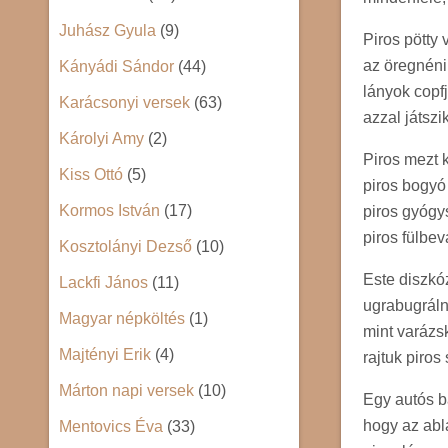
Juhász Gyula
(9)
Piros pötty 
az öregnéni
Kányádi Sándor
(44)
lányok copfj
Karácsonyi versek
(63)
azzal játszi
Károlyi Amy
(2)
Piros mezt 
Kiss Ottó
(5)
piros bogyó 
Kormos István
(17)
piros gyógy
piros fülbev
Kosztolányi Dezső
(10)
Este diszkó
Lackfi János
(11)
ugrabugráln
Magyar népköltés
(1)
mint varázs
Majtényi Erik
(4)
rajtuk piros
Márton napi versek
(10)
Egy autós b
hogy az abl
Mentovics Éva
(33)