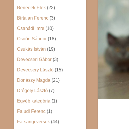
Benedek Elek
(23)
Birtalan Ferenc
(3)
Csanádi Imre
(10)
Csoóri Sándor
(18)
Csukás István
(19)
Devecseri Gábor
(3)
Devecsery László
(15)
Donászy Magda
(21)
Drégely László
(7)
Egyéb kategória
(1)
Faludi Ferenc
(1)
Farsangi versek
(44)