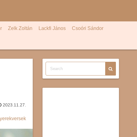
r
Zelk Zoltán
Lackfi János
Csoóri Sándor
2023.11.27.
yerekversek