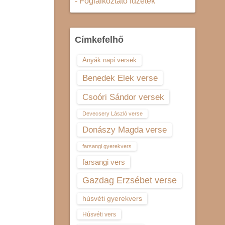
- Foglalkoztató füzetek
Címkefelhő
Anyák napi versek
Benedek Elek verse
Csoóri Sándor versek
Devecsery László verse
Donászy Magda verse
farsangi gyerekvers
farsangi vers
Gazdag Erzsébet verse
húsvéti gyerekvers
Húsvéti vers