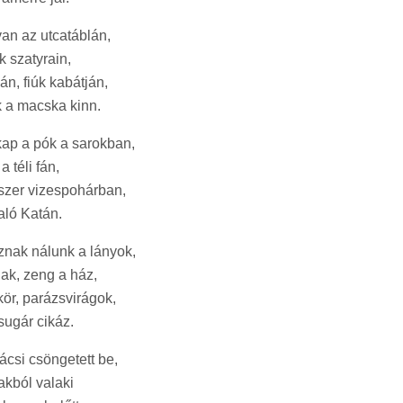
van az utcatáblán,
k szatyrain,
án, fiúk kabátján,
k a macska kinn.
kap a pók a sarokban,
a téli fán,
szer vizespohárban,
aló Katán.
znak nálunk a lányok,
ak, zeng a ház,
kör, parázsvirágok,
 sugár cikáz.
ácsi csöngetett be,
akból valaki