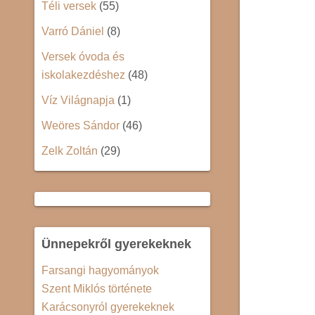
Téli versek
(55)
Varró Dániel
(8)
Versek óvoda és
iskolakezdéshez
(48)
Víz Világnapja
(1)
Weöres Sándor
(46)
Zelk Zoltán
(29)
Ünnepekről gyerekeknek
Farsangi hagyományok
Szent Miklós története
Karácsonyról gyerekeknek