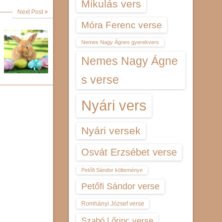
Mikulás vers
Next Post
Móra Ferenc verse
Nemes Nagy Ágnes gyerekvers
Nemes Nagy Ágne
s verse
Nyári vers
Nyári versek
Osvát Erzsébet verse
Petőfi Sándor költeménye
Petőfi Sándor verse
Romhányi József verse
Szabó Lőrinc verse