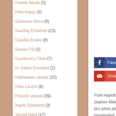
Fekete István
(5)
Föld Napja
(5)
Gárdonyi Géza
(9)
Gazdag Erzsébet
(23)
Gyárfás Endre
(8)
Gyulai Pál
(3)
Gyurkovics Tibor
(7)
Fac
H. Gábor Erzsébet
(2)
Gma
Halloween versek
(10)
Hárs László
(6)
Fiam kapott
Húsvéti versek
(39)
(sajnos től
Ingrid Sjöstrand
(3)
pici piros p
József Attila
(17)
mindenfelé, 