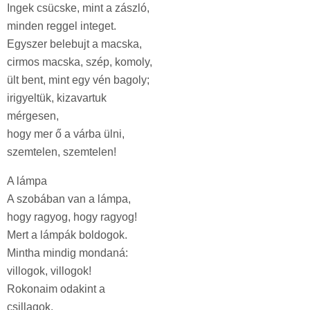
Ingek csücske, mint a zászló,
minden reggel integet.
Egyszer belebujt a macska,
cirmos macska, szép, komoly,
ült bent, mint egy vén bagoly;
irigyeltük, kizavartuk
mérgesen,
hogy mer ő a várba ülni,
szemtelen, szemtelen!
A lámpa
A szobában van a lámpa,
hogy ragyog, hogy ragyog!
Mert a lámpák boldogok.
Mintha mindig mondaná:
villogok, villogok!
Rokonaim odakint a
csillagok.