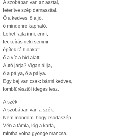
A szobában van az asztal,
leterítve szép damaszttal.
Ő a kedves, ő a jó,
ő mindenre kapható.
Lehet rajta inni, enni,
leckeírás neki semmi,
építek rá hidakat:
ő a víz a hid alatt.
Autó járja? Vígan állja,
ő a pálya, ő a pálya.
Egy baj van csak: bármi kedves,
lombfűrésztől ideges lesz.
A szék
A szobában van a szék.
Nem mondom, hogy csodaszép.
Vén a támla, lóg a karfa,
mintha volna gyönge mancsa.