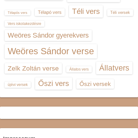
Téli vers
Télapó vers
Téli versek
Télapós vers
Vers iskolakezdésre
Weöres Sándor gyerekvers
Weöres Sándor verse
Állatvers
Zelk Zoltán verse
Állatos vers
Őszi vers
Őszi versek
újévi versek