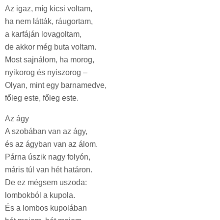
Az igaz, míg kicsi voltam,
ha nem látták, ráugortam,
a karfáján lovagoltam,
de akkor még buta voltam.
Most sajnálom, ha morog,
nyikorog és nyiszorog –
Olyan, mint egy barnamedve,
főleg este, főleg este.
Az ágy
A szobában van az ágy,
és az ágyban van az álom.
Párna úszik nagy folyón,
máris túl van hét határon.
De ez mégsem uszoda:
lombokból a kupola.
És a lombos kupolában