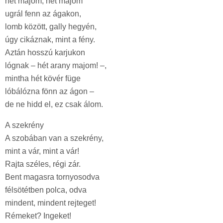
hét majom, hét majom
ugrál fenn az ágakon,
lomb között, gally hegyén,
úgy cikáznak, mint a fény.
Aztán hosszú karjukon
lógnak – hét arany majom! –,
mintha hét kövér füge
lóbálózna fönn az ágon –
de ne hidd el, ez csak álom.
A szekrény
A szobában van a szekrény,
mint a vár, mint a vár!
Rajta széles, régi zár.
Bent magasra tornyosodva
félsötétben polca, odva
mindent, mindent rejteget!
Rémeket? Ingeket!