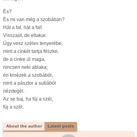
És?
És mi van még a szobában?
Hát a fal, hát a fal!
Visszaüt, de eltakar.
Úgy vesz széles tenyerébe,
mint a cinkét tartja fészke,
de a cinke ül maga,
nincsen neki ablaka;
én kinézek a szobából,
mint a pásztor a subából
nézdegél.
Az se baj, ha fúj a szél,
fúj a szél.
About the author
Latest posts