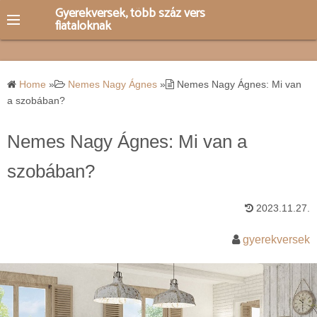
S
Gyerekversek, több száz vers
fiataloknak
k
i
p
t
Home
»
Nemes Nagy Ágnes
»
Nemes Nagy Ágnes: Mi van
o
a szobában?
c
o
Nemes Nagy Ágnes: Mi van a
n
szobában?
t
e
2023.11.27.
n
t
gyerekversek