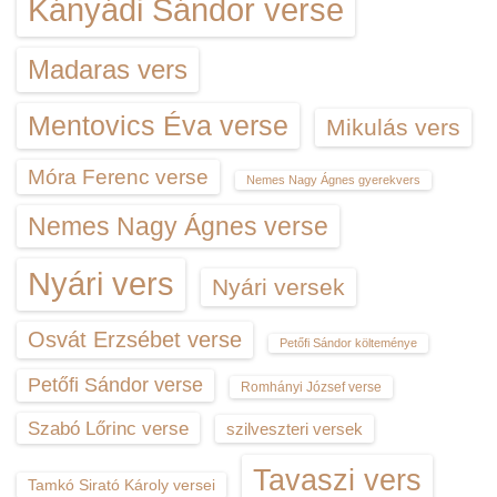
Kányádi Sándor verse
Madaras vers
Mentovics Éva verse
Mikulás vers
Móra Ferenc verse
Nemes Nagy Ágnes gyerekvers
Nemes Nagy Ágnes verse
Nyári vers
Nyári versek
Osvát Erzsébet verse
Petőfi Sándor költeménye
Petőfi Sándor verse
Romhányi József verse
Szabó Lőrinc verse
szilveszteri versek
Tavaszi vers
Tamkó Sirató Károly versei