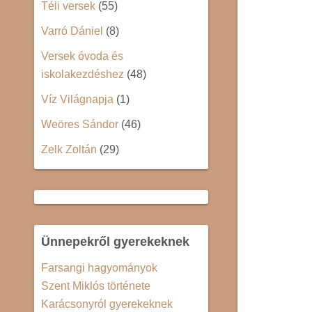
Téli versek
(55)
Varró Dániel
(8)
Versek óvoda és
iskolakezdéshez
(48)
Víz Világnapja
(1)
Weöres Sándor
(46)
Zelk Zoltán
(29)
Ünnepekről gyerekeknek
Farsangi hagyományok
Szent Miklós története
Karácsonyról gyerekeknek