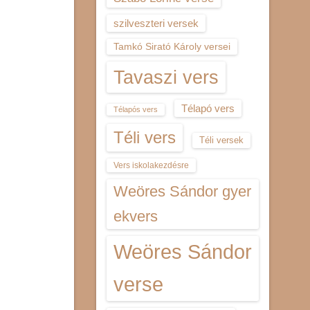
szilveszteri versek
Tamkó Sirató Károly versei
Tavaszi vers
Télapó vers
Télapós vers
Téli vers
Téli versek
Vers iskolakezdésre
Weöres Sándor gyer
ekvers
Weöres Sándor
verse