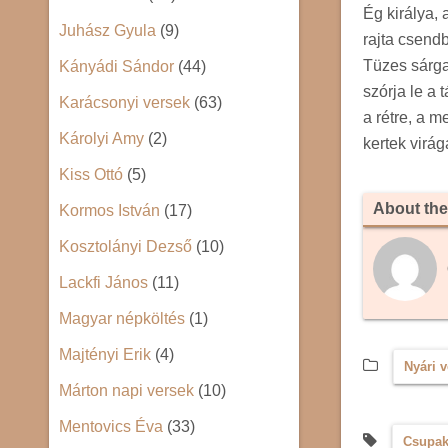
Ég királya, 
Juhász Gyula
(9)
rajta csendb
Tüzes sárga
Kányádi Sándor
(44)
szórja le a t
Karácsonyi versek
(63)
a rétre, a m
Károlyi Amy
(2)
kertek virág
Kiss Ottó
(5)
About the
Kormos István
(17)
Kosztolányi Dezső
(10)
Lackfi János
(11)
Magyar népköltés
(1)
Majtényi Erik
(4)
Nyári 
Márton napi versek
(10)
Mentovics Éva
(33)
Csupak