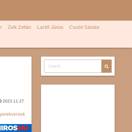
r
Zelk Zoltán
Lackfi János
Csoóri Sándor
2023.11.27.
yerekversek