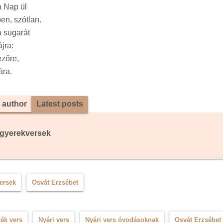
a Nap ül
en, szótlan.
 sugarát
ájra:
ezőre,
ára.
 author
Latest posts
gyerekversek
versek
Osvát Erzsébet
ék vers
Nyári vers
Nyári vers óvodásoknak
Osvát Erzsébet 