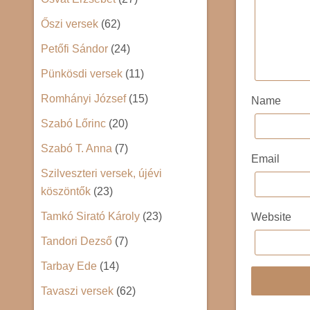
Őszi versek
(62)
Petőfi Sándor
(24)
Pünkösdi versek
(11)
Romhányi József
(15)
Name
Szabó Lőrinc
(20)
Szabó T. Anna
(7)
Email
Szilveszteri versek, újévi
köszöntők
(23)
Tamkó Sirató Károly
(23)
Website
Tandori Dezső
(7)
Tarbay Ede
(14)
Tavaszi versek
(62)