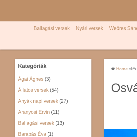
S
k
i
p
Ballagási versek
Nyári versek
Weöres Sán
t
o
c
o
Kategóriák
n
Home
»
t
Ágai Ágnes
(3)
e
Osvá
Állatos versek
(54)
n
t
Anyák napi versek
(27)
Aranyosi Ervin
(11)
Ballagási versek
(13)
Barabás Éva
(1)