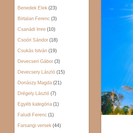
Benedek Elek
(23)
Birtalan Ferenc
(3)
Csanádi Imre
(10)
Csoóri Sándor
(18)
Csukás István
(19)
Devecseri Gábor
(3)
Devecsery László
(15)
Donászy Magda
(21)
Drégely László
(7)
Egyéb kategória
(1)
Faludi Ferenc
(1)
Farsangi versek
(44)