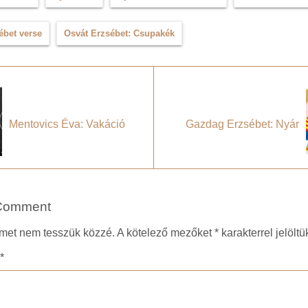
ébet verse
Osvát Erzsébet: Csupakék
Mentovics Éva: Vakáció
Gazdag Erzsébet: Nyár
Comment
ímet nem tesszük közzé.
A kötelező mezőket
*
karakterrel jelöltü
*