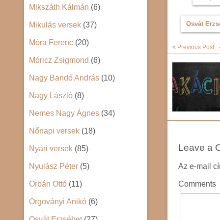
Mikszáth Kálmán
(6)
Osvát Erzs
Mikulás versek
(37)
Móra Ferenc
(20)
Previous Post
Móricz Zsigmond
(6)
Nagy Bandó András
(10)
Nagy László
(8)
Nemes Nagy Ágnes
(34)
Nőnapi versek
(18)
Leave a 
Nyári versek
(85)
Az e-mail c
Nyulász Péter
(5)
Comments
Orbán Ottó
(11)
Orgoványi Anikó
(6)
Osvát Erzsébet
(27)