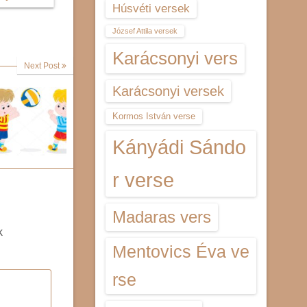
Húsvéti versek
József Attila versek
Karácsonyi vers
Next Post
Karácsonyi versek
Kormos István verse
Kányádi Sándo
r verse
Madaras vers
k
Mentovics Éva ve
rse