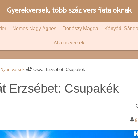
Gyerekversek, több száz vers fiataloknak
dor
Nemes Nagy Ágnes
Donászy Magda
Kányádi Sándo
Állatos versek
Nyári versek
»
Osvát Erzsébet: Csupakék
t Erzsébet: Csupakék
g