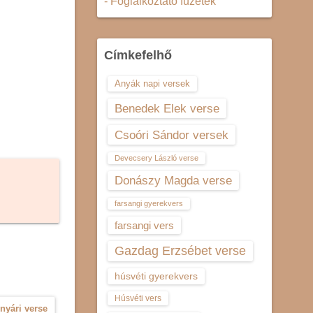
- Foglalkoztató füzetek
Címkefelhő
Anyák napi versek
Benedek Elek verse
Csoóri Sándor versek
Devecsery László verse
Donászy Magda verse
farsangi gyerekvers
farsangi vers
Gazdag Erzsébet verse
húsvéti gyerekvers
Húsvéti vers
nyári verse