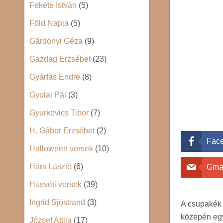
Fekete István
(5)
Föld Napja
(5)
Gárdonyi Géza
(9)
Gazdag Erzsébet
(23)
Gyárfás Endre
(8)
Gyulai Pál
(3)
Gyurkovics Tibor
(7)
H. Gábor Erzsébet
(2)
Fac
Halloween versek
(10)
Hárs László
(6)
Gma
Húsvéti versek
(39)
Ingrid Sjöstrand
(3)
A csupakék 
közepén egy
József Attila
(17)