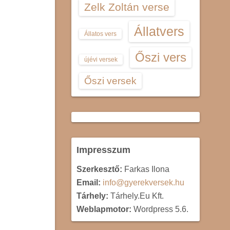
Zelk Zoltán verse
Állatvers
Állatos vers
Őszi vers
újévi versek
Őszi versek
Impresszum
Szerkesztő:
Farkas Ilona
Email:
info@gyerekversek.hu
Tárhely:
Tárhely.Eu Kft.
Weblapmotor:
Wordpress 5.6.