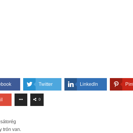
ebook
Twitter
LinkedIn
Pin
il
0
sátorég
 trón van.