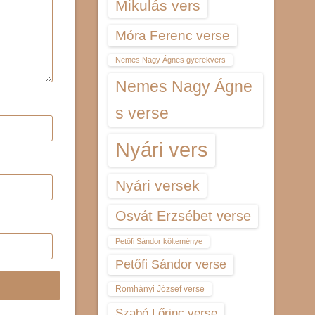
Mikulás vers
Móra Ferenc verse
Nemes Nagy Ágnes gyerekvers
Nemes Nagy Ágne
s verse
Nyári vers
Nyári versek
Osvát Erzsébet verse
Petőfi Sándor költeménye
Petőfi Sándor verse
Romhányi József verse
Szabó Lőrinc verse