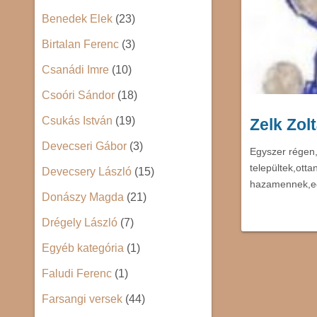
Benedek Elek
(23)
Birtalan Ferenc
(3)
Csanádi Imre
(10)
Csoóri Sándor
(18)
Csukás István
(19)
Zelk Zol
Devecseri Gábor
(3)
Egyszer régen
települtek,otta
Devecsery László
(15)
hazamennek,e
Donászy Magda
(21)
Drégely László
(7)
Egyéb kategória
(1)
Faludi Ferenc
(1)
Farsangi versek
(44)