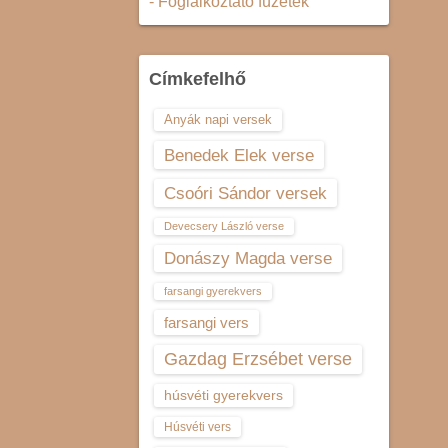
- Foglalkoztató füzetek
Címkefelhő
Anyák napi versek
Benedek Elek verse
Csoóri Sándor versek
Devecsery László verse
Donászy Magda verse
farsangi gyerekvers
farsangi vers
Gazdag Erzsébet verse
húsvéti gyerekvers
Húsvéti vers