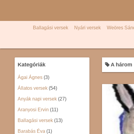
S
k
i
p
Ballagási versek
Nyári versek
Weöres Sán
t
o
c
o
Kategóriák
A három 
n
t
Ágai Ágnes
(3)
e
Állatos versek
(54)
n
t
Anyák napi versek
(27)
Aranyosi Ervin
(11)
Ballagási versek
(13)
Barabás Éva
(1)