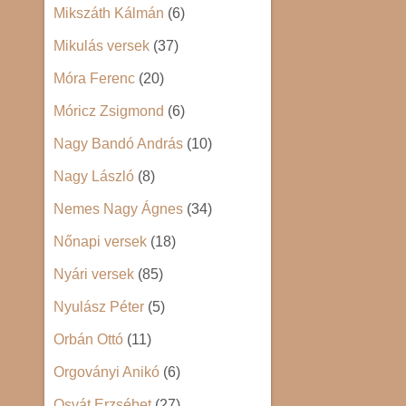
Mikszáth Kálmán
(6)
Mikulás versek
(37)
Móra Ferenc
(20)
Móricz Zsigmond
(6)
Nagy Bandó András
(10)
Nagy László
(8)
Nemes Nagy Ágnes
(34)
Nőnapi versek
(18)
Nyári versek
(85)
Nyulász Péter
(5)
Orbán Ottó
(11)
Orgoványi Anikó
(6)
Osvát Erzsébet
(27)