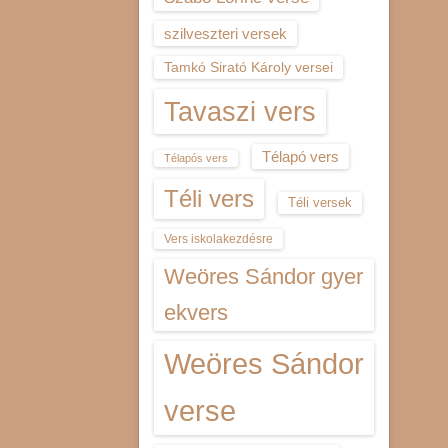
szilveszteri versek
Tamkó Sirató Károly versei
Tavaszi vers
Télapó vers
Télapós vers
Téli vers
Téli versek
Vers iskolakezdésre
Weöres Sándor gyer
ekvers
Weöres Sándor
verse