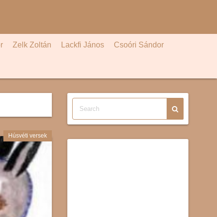
r
Zelk Zoltán
Lackfi János
Csoóri Sándor
Húsvéti versek