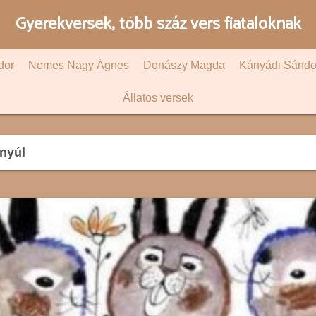
Gyerekversek, több száz vers fiataloknak
dor
Nemes Nagy Ágnes
Donászy Magda
Kányádi Sándo
Állatos versek
nyúl