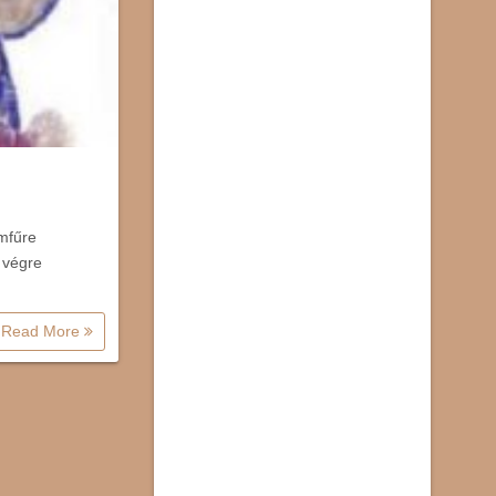
mfűre
r végre
Read More