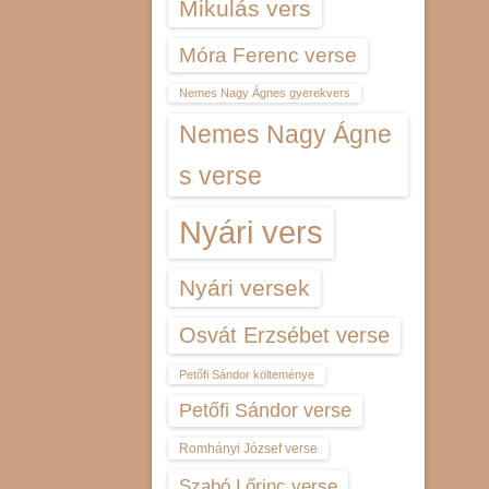
Mikulás vers
Móra Ferenc verse
Nemes Nagy Ágnes gyerekvers
Nemes Nagy Ágne
s verse
Nyári vers
Nyári versek
Osvát Erzsébet verse
Petőfi Sándor költeménye
Petőfi Sándor verse
Romhányi József verse
Szabó Lőrinc verse