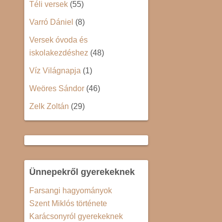
Téli versek
(55)
Varró Dániel
(8)
Versek óvoda és
iskolakezdéshez
(48)
Víz Világnapja
(1)
Weöres Sándor
(46)
Zelk Zoltán
(29)
Ünnepekről gyerekeknek
Farsangi hagyományok
Szent Miklós története
Karácsonyról gyerekeknek