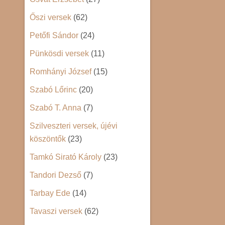
Őszi versek
(62)
Petőfi Sándor
(24)
Pünkösdi versek
(11)
Romhányi József
(15)
Szabó Lőrinc
(20)
Szabó T. Anna
(7)
Szilveszteri versek, újévi
köszöntők
(23)
Tamkó Sirató Károly
(23)
Tandori Dezső
(7)
Tarbay Ede
(14)
Tavaszi versek
(62)