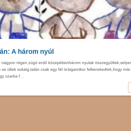
tán: A három nyúl
, nagyon régen,zúgó erdő közepébenhárom nyulak összegyűltek,selye
n se ültek sokáig,talán csak egy fél óráigamikor felkerekedtek,hogy má
gy szarka f…