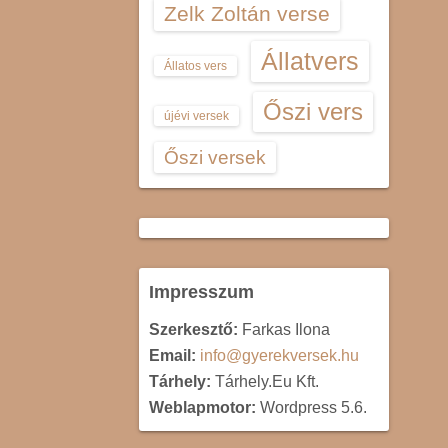
Zelk Zoltán verse
Állatvers
Állatos vers
Őszi vers
újévi versek
Őszi versek
Impresszum
Szerkesztő:
Farkas Ilona
Email:
info@gyerekversek.hu
Tárhely:
Tárhely.Eu Kft.
Weblapmotor:
Wordpress 5.6.