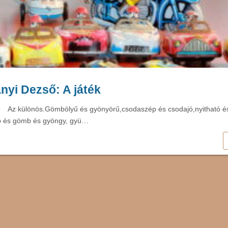
nyi Dezső: A játék
különös.Gömbölyű és gyönyörű,csodaszép és csodajó,nyitható é
 és gömb és gyöngy, gyü…