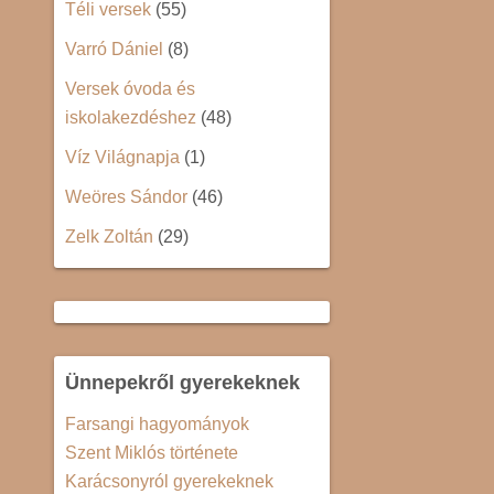
Téli versek
(55)
Varró Dániel
(8)
Versek óvoda és
iskolakezdéshez
(48)
Víz Világnapja
(1)
Weöres Sándor
(46)
Zelk Zoltán
(29)
Ünnepekről gyerekeknek
Farsangi hagyományok
Szent Miklós története
Karácsonyról gyerekeknek