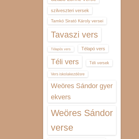
szilveszteri versek
Tamkó Sirató Károly versei
Tavaszi vers
Télapó vers
Télapós vers
Téli vers
Téli versek
Vers iskolakezdésre
Weöres Sándor gyer
ekvers
Weöres Sándor
verse