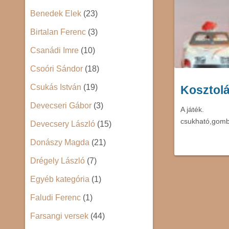
Benedek Elek
(23)
Birtalan Ferenc
(3)
Csanádi Imre
(10)
Csoóri Sándor
(18)
Csukás István
(19)
Kosztolá
Devecseri Gábor
(3)
A játék. Az 
csukható,gomb
Devecsery László
(15)
Donászy Magda
(21)
Drégely László
(7)
Egyéb kategória
(1)
Faludi Ferenc
(1)
Farsangi versek
(44)