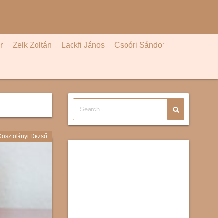
r
Zelk Zoltán
Lackfi János
Csoóri Sándor
Kosztolányi Dezső