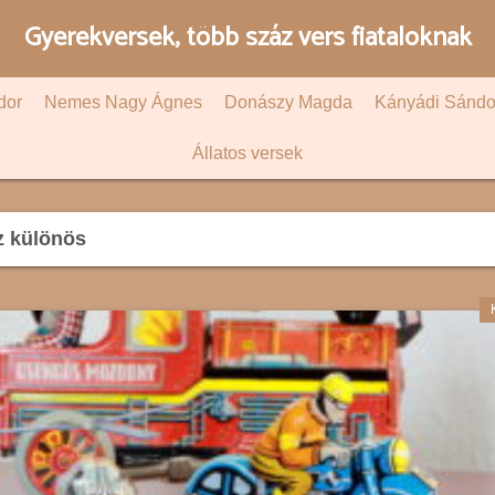
Gyerekversek, több száz vers fiataloknak
dor
Nemes Nagy Ágnes
Donászy Magda
Kányádi Sándo
Állatos versek
z különös