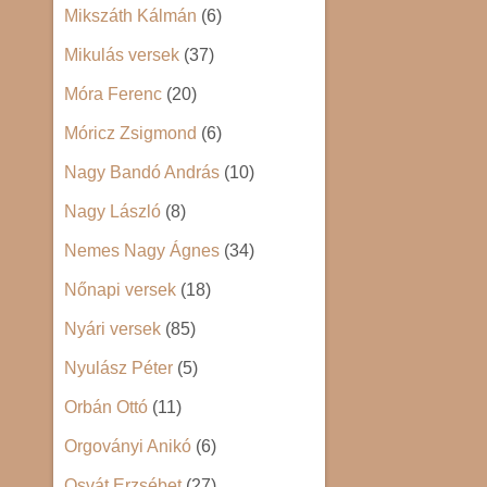
Mikszáth Kálmán
(6)
Mikulás versek
(37)
Móra Ferenc
(20)
Móricz Zsigmond
(6)
Nagy Bandó András
(10)
Nagy László
(8)
Nemes Nagy Ágnes
(34)
Nőnapi versek
(18)
Nyári versek
(85)
Nyulász Péter
(5)
Orbán Ottó
(11)
Orgoványi Anikó
(6)
Osvát Erzsébet
(27)