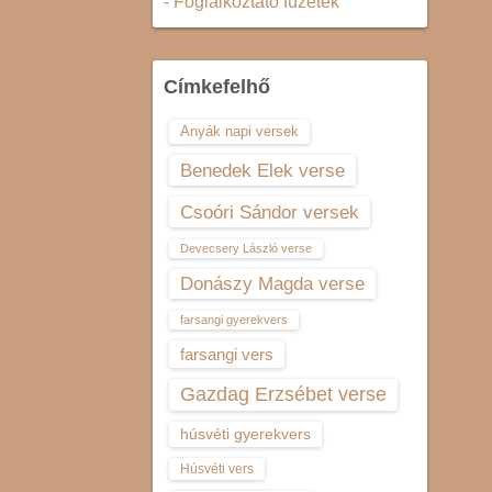
- Foglalkoztató füzetek
Címkefelhő
Anyák napi versek
Benedek Elek verse
Csoóri Sándor versek
Devecsery László verse
Donászy Magda verse
farsangi gyerekvers
farsangi vers
Gazdag Erzsébet verse
húsvéti gyerekvers
Húsvéti vers