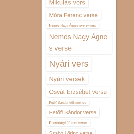
Mikulás vers
Móra Ferenc verse
Nemes Nagy Ágnes gyerekvers
Nemes Nagy Ágne
s verse
Nyári vers
Nyári versek
Osvát Erzsébet verse
Petőfi Sándor költeménye
Petőfi Sándor verse
Romhányi József verse
Szabó Lőrinc verse