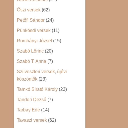
Őszi versek
(62)
Petőfi Sándor
(24)
Pünkösdi versek
(11)
Romhányi József
(15)
Szabó Lőrinc
(20)
Szabó T. Anna
(7)
Szilveszteri versek, újévi
köszöntők
(23)
Tamkó Sirató Károly
(23)
Tandori Dezső
(7)
Tarbay Ede
(14)
Tavaszi versek
(62)