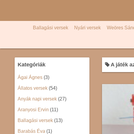
S
k
i
p
Ballagási versek
Nyári versek
Weöres Sán
t
o
c
o
Kategóriák
A játék a
n
t
Ágai Ágnes
(3)
e
Állatos versek
(54)
n
t
Anyák napi versek
(27)
Aranyosi Ervin
(11)
Ballagási versek
(13)
Barabás Éva
(1)