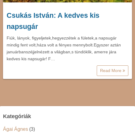
Csukás István: A kedves kis
napsugár
Fiúk, lányok, figyeljetek,hegyezzétek a fületek,a napsugár
mindig fent volt,háza volt a fényes mennybolt.Egyszer aztán
januárbanszéjjelnézett a világban,s tündöklik, amerre jára
kedves kis napsugár! F…
Read More
Kategóriák
Ágai Ágnes
(3)