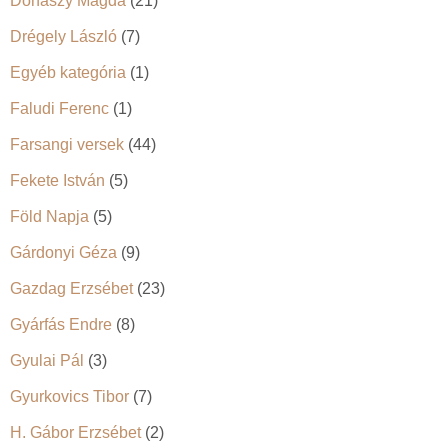
Donászy Magda
(21)
Drégely László
(7)
Egyéb kategória
(1)
Faludi Ferenc
(1)
Farsangi versek
(44)
Fekete István
(5)
Föld Napja
(5)
Gárdonyi Géza
(9)
Gazdag Erzsébet
(23)
Gyárfás Endre
(8)
Gyulai Pál
(3)
Gyurkovics Tibor
(7)
H. Gábor Erzsébet
(2)