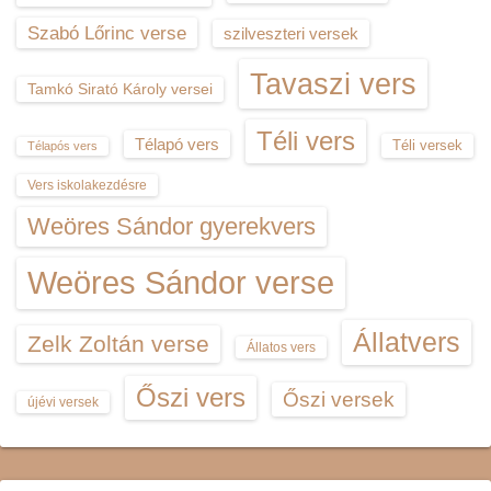
Szabó Lőrinc verse
szilveszteri versek
Tavaszi vers
Tamkó Sirató Károly versei
Téli vers
Télapó vers
Téli versek
Télapós vers
Vers iskolakezdésre
Weöres Sándor gyerekvers
Weöres Sándor verse
Állatvers
Zelk Zoltán verse
Állatos vers
Őszi vers
Őszi versek
újévi versek