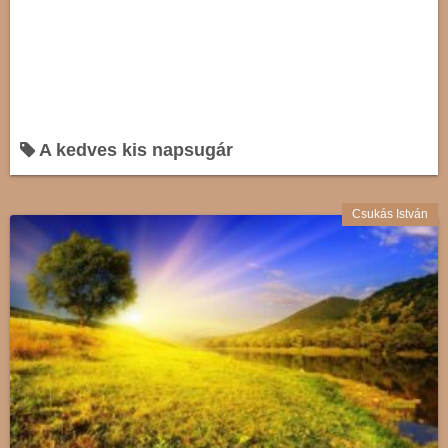
A kedves kis napsugár
Csukás István