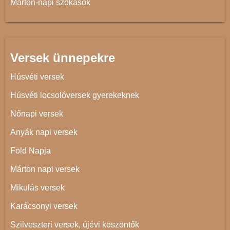
Márton-napi szokások
Versek ünnepekre
Húsvéti versek
Húsvéti locsolóversek gyerekeknek
Nőnapi versek
Anyák napi versek
Föld Napja
Márton napi versek
Mikulás versek
Karácsonyi versek
Szilveszteri versek, újévi köszöntők