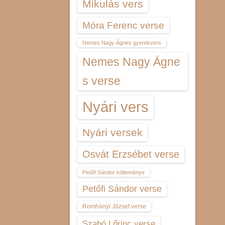
Mikulás vers
Móra Ferenc verse
Nemes Nagy Ágnes gyerekvers
Nemes Nagy Ágne
s verse
Nyári vers
Nyári versek
Osvát Erzsébet verse
Petőfi Sándor költeménye
Petőfi Sándor verse
Romhányi József verse
Szabó Lőrinc verse