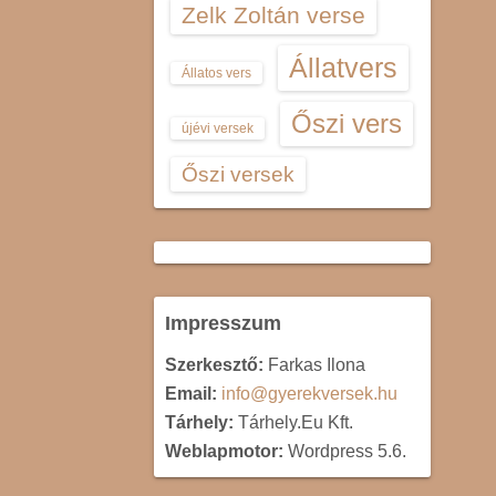
Zelk Zoltán verse
Állatvers
Állatos vers
Őszi vers
újévi versek
Őszi versek
Impresszum
Szerkesztő:
Farkas Ilona
Email:
info@gyerekversek.hu
Tárhely:
Tárhely.Eu Kft.
Weblapmotor:
Wordpress 5.6.