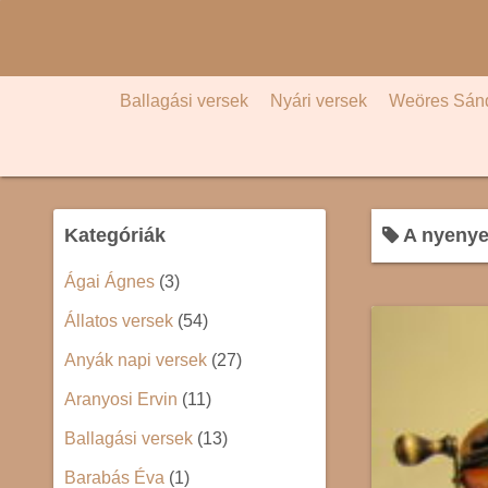
S
k
i
p
Ballagási versek
Nyári versek
Weöres Sán
t
o
c
o
Kategóriák
A nyenye
n
t
Ágai Ágnes
(3)
e
Állatos versek
(54)
n
t
Anyák napi versek
(27)
Aranyosi Ervin
(11)
Ballagási versek
(13)
Barabás Éva
(1)