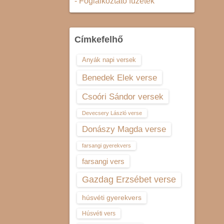
- Foglalkoztató füzetek
Címkefelhő
Anyák napi versek
Benedek Elek verse
Csoóri Sándor versek
Devecsery László verse
Donászy Magda verse
farsangi gyerekvers
farsangi vers
Gazdag Erzsébet verse
húsvéti gyerekvers
Húsvéti vers