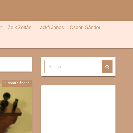
r
Zelk Zoltán
Lackfi János
Csoóri Sándor
Csoóri Sándor