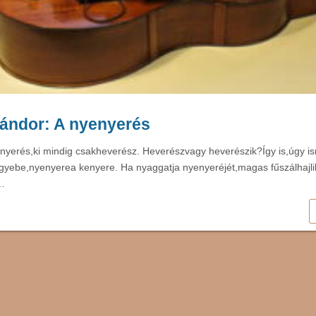
ándor: A nyenyerés
nyerés,ki mindig csakheverész. Heverészvagy heverészik?Így is,úgy is
gyebe,nyenyerea kenyere. Ha nyaggatja nyenyeréjét,magas fűszálhajlik
…