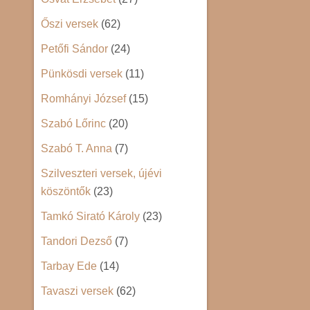
Őszi versek
(62)
Petőfi Sándor
(24)
Pünkösdi versek
(11)
Romhányi József
(15)
Szabó Lőrinc
(20)
Szabó T. Anna
(7)
Szilveszteri versek, újévi
köszöntők
(23)
Tamkó Sirató Károly
(23)
Tandori Dezső
(7)
Tarbay Ede
(14)
Tavaszi versek
(62)