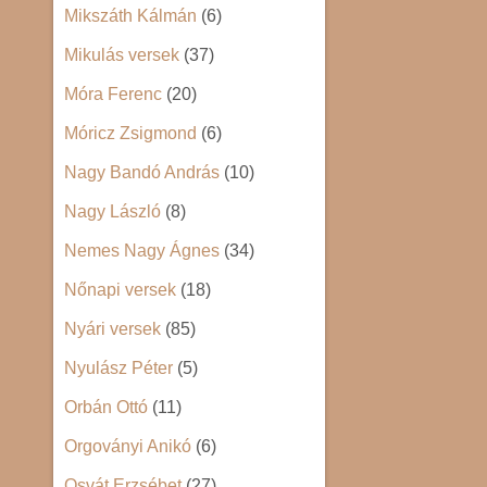
Mikszáth Kálmán
(6)
Mikulás versek
(37)
Móra Ferenc
(20)
Móricz Zsigmond
(6)
Nagy Bandó András
(10)
Nagy László
(8)
Nemes Nagy Ágnes
(34)
Nőnapi versek
(18)
Nyári versek
(85)
Nyulász Péter
(5)
Orbán Ottó
(11)
Orgoványi Anikó
(6)
Osvát Erzsébet
(27)