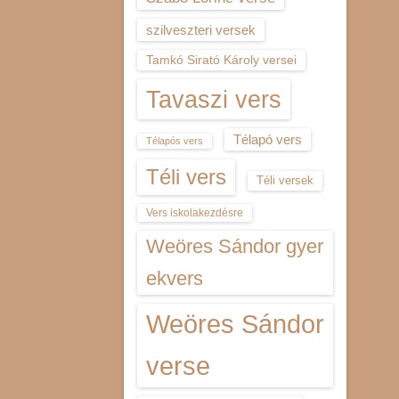
szilveszteri versek
Tamkó Sirató Károly versei
Tavaszi vers
Télapó vers
Télapós vers
Téli vers
Téli versek
Vers iskolakezdésre
Weöres Sándor gyer
ekvers
Weöres Sándor
verse