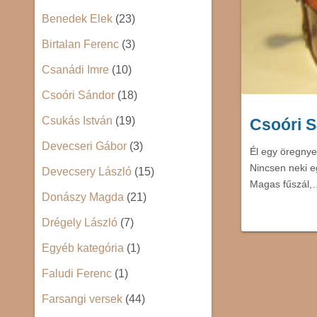
Benedek Elek
(23)
Birtalan Ferenc
(3)
Csanádi Imre
(10)
Csoóri Sándor
(18)
Csukás István
(19)
Csoóri S
Devecseri Gábor
(3)
Él egy öregnye
Nincsen neki e
Devecsery László
(15)
Magas fűszál,
Donászy Magda
(21)
Drégely László
(7)
Egyéb kategória
(1)
Faludi Ferenc
(1)
Farsangi versek
(44)