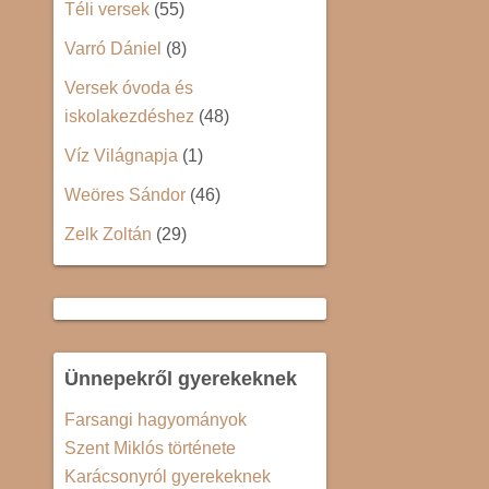
Téli versek
(55)
Varró Dániel
(8)
Versek óvoda és
iskolakezdéshez
(48)
Víz Világnapja
(1)
Weöres Sándor
(46)
Zelk Zoltán
(29)
Ünnepekről gyerekeknek
Farsangi hagyományok
Szent Miklós története
Karácsonyról gyerekeknek