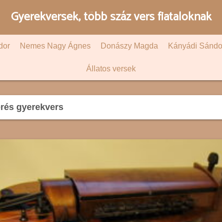
Gyerekversek, több száz vers fiataloknak
dor
Nemes Nagy Ágnes
Donászy Magda
Kányádi Sándo
Állatos versek
rés gyerekvers