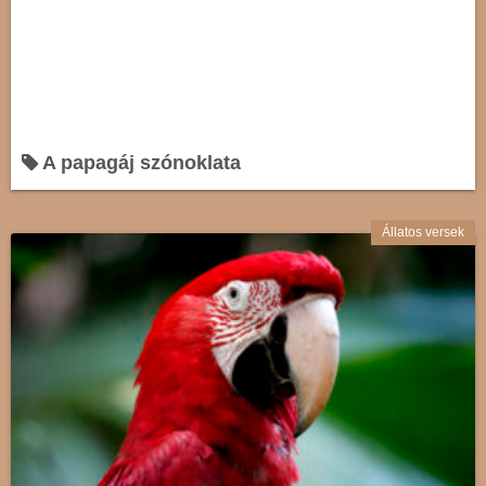
A papagáj szónoklata
Állatos versek