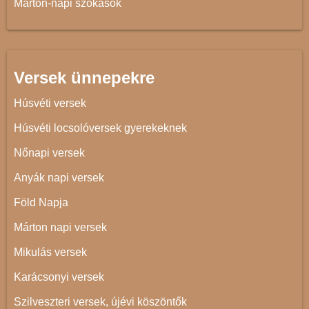
Márton-napi szokások
Versek ünnepekre
Húsvéti versek
Húsvéti locsolóversek gyerekeknek
Nőnapi versek
Anyák napi versek
Föld Napja
Márton napi versek
Mikulás versek
Karácsonyi versek
Szilveszteri versek, újévi köszöntők