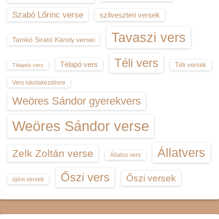
Szabó Lőrinc verse
szilveszteri versek
Tavaszi vers
Tamkó Sirató Károly versei
Téli vers
Télapó vers
Téli versek
Télapós vers
Vers iskolakezdésre
Weöres Sándor gyerekvers
Weöres Sándor verse
Állatvers
Zelk Zoltán verse
Állatos vers
Őszi vers
Őszi versek
újévi versek