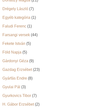
Donászy Magda
(21)
Drégely László
(7)
Egyéb kategória
(1)
Faludi Ferenc
(1)
Farsangi versek
(44)
Fekete István
(5)
Föld Napja
(5)
Gárdonyi Géza
(9)
Gazdag Erzsébet
(23)
Gyárfás Endre
(8)
Gyulai Pál
(3)
Gyurkovics Tibor
(7)
H. Gábor Erzsébet
(2)