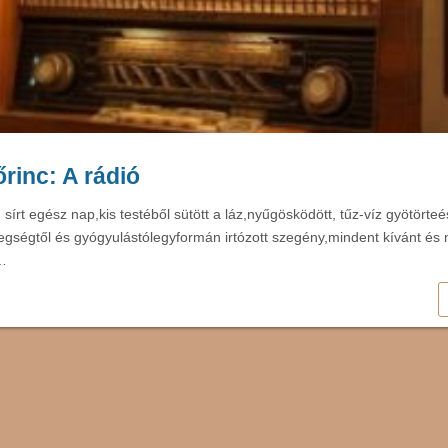
rinc: A rádió
, sírt egész nap,kis testéből sütött a láz,nyűgösködött, tűz-víz gyötörteé
egségtől és gyógyulástólegyformán irtózott szegény,mindent kívánt és
…