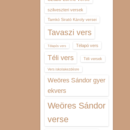
szilveszteri versek
Tamkó Sirató Károly versei
Tavaszi vers
Télapó vers
Télapós vers
Téli vers
Téli versek
Vers iskolakezdésre
Weöres Sándor gyer
ekvers
Weöres Sándor
verse