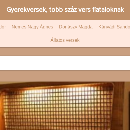
Gyerekversek, több száz vers fiataloknak
dor
Nemes Nagy Ágnes
Donászy Magda
Kányádi Sándo
Állatos versek