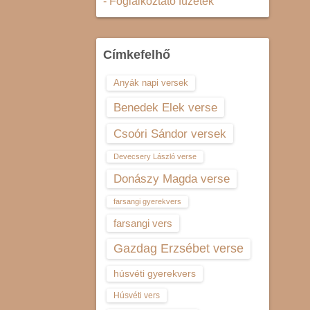
- Foglalkoztató füzetek
Címkefelhő
Anyák napi versek
Benedek Elek verse
Csoóri Sándor versek
Devecsery László verse
Donászy Magda verse
farsangi gyerekvers
farsangi vers
Gazdag Erzsébet verse
húsvéti gyerekvers
Húsvéti vers