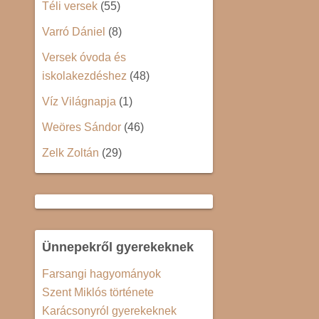
Téli versek
(55)
Varró Dániel
(8)
Versek óvoda és
iskolakezdéshez
(48)
Víz Világnapja
(1)
Weöres Sándor
(46)
Zelk Zoltán
(29)
Ünnepekről gyerekeknek
Farsangi hagyományok
Szent Miklós története
Karácsonyról gyerekeknek