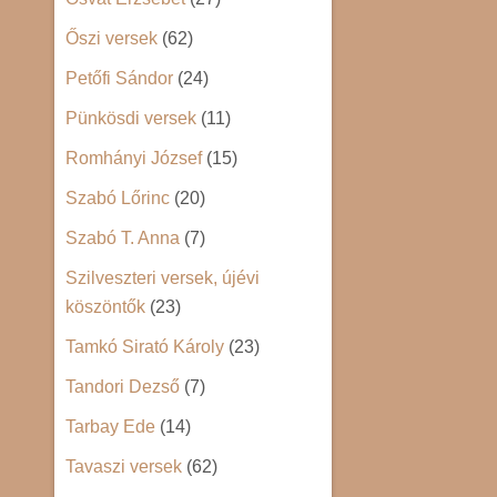
Őszi versek
(62)
Petőfi Sándor
(24)
Pünkösdi versek
(11)
Romhányi József
(15)
Szabó Lőrinc
(20)
Szabó T. Anna
(7)
Szilveszteri versek, újévi
köszöntők
(23)
Tamkó Sirató Károly
(23)
Tandori Dezső
(7)
Tarbay Ede
(14)
Tavaszi versek
(62)