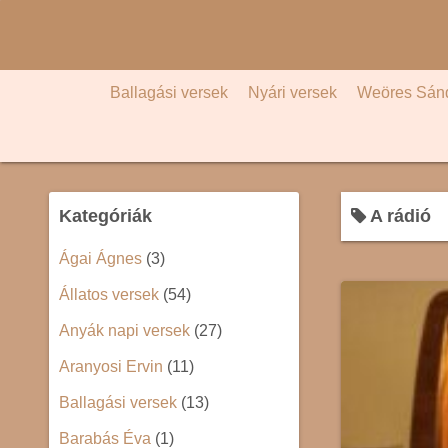
S
k
i
p
Ballagási versek
Nyári versek
Weöres Sán
t
o
c
o
Kategóriák
A rádió
n
t
Ágai Ágnes
(3)
e
Állatos versek
(54)
n
t
Anyák napi versek
(27)
Aranyosi Ervin
(11)
Ballagási versek
(13)
Barabás Éva
(1)