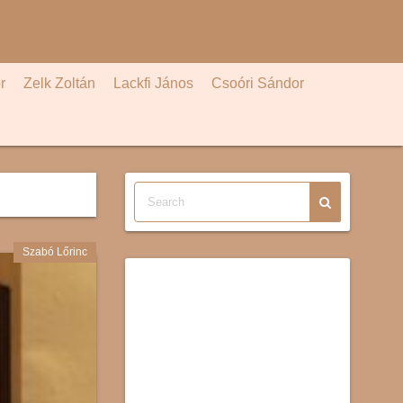
r
Zelk Zoltán
Lackfi János
Csoóri Sándor
Szabó Lőrinc