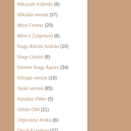
Mikszáth Kálmán
(6)
Mikulás versek
(37)
Móra Ferenc
(20)
Móricz Zsigmond
(6)
Nagy Bandó András
(10)
Nagy László
(8)
Nemes Nagy Ágnes
(34)
Nőnapi versek
(18)
Nyári versek
(85)
Nyulász Péter
(5)
Orbán Ottó
(11)
Orgoványi Anikó
(6)
Osvát Erzsébet
(27)