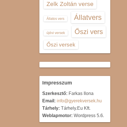
Zelk Zoltán verse
Állatvers
Állatos vers
Őszi vers
újévi versek
Őszi versek
Impresszum
Szerkesztő:
Farkas Ilona
Email:
info@gyerekversek.hu
Tárhely:
Tárhely.Eu Kft.
Weblapmotor:
Wordpress 5.6.