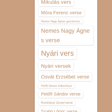
Mikulás vers
Móra Ferenc verse
Nemes Nagy Ágnes gyerekvers
Nemes Nagy Ágne
s verse
Nyári vers
Nyári versek
Osvát Erzsébet verse
Petőfi Sándor költeménye
Petőfi Sándor verse
Romhányi József verse
Szabó Lőrinc verse