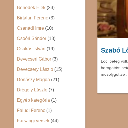
Benedek Elek
(23)
Birtalan Ferenc
(3)
Csanádi Imre
(10)
Csoóri Sándor
(18)
Csukás István
(19)
Szabó Lő
Devecseri Gábor
(3)
Lóci beteg volt
borogatás: bet
Devecsery László
(15)
mosolygottse 
Donászy Magda
(21)
Drégely László
(7)
Egyéb kategória
(1)
Faludi Ferenc
(1)
Farsangi versek
(44)