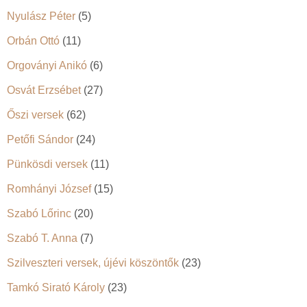
Nyulász Péter
(5)
Orbán Ottó
(11)
Orgoványi Anikó
(6)
Osvát Erzsébet
(27)
Őszi versek
(62)
Petőfi Sándor
(24)
Pünkösdi versek
(11)
Romhányi József
(15)
Szabó Lőrinc
(20)
Szabó T. Anna
(7)
Szilveszteri versek, újévi köszöntők
(23)
Tamkó Sirató Károly
(23)