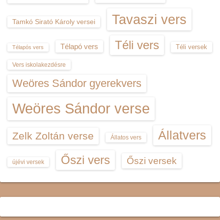
Tavaszi vers
Tamkó Sirató Károly versei
Téli vers
Télapó vers
Téli versek
Télapós vers
Vers iskolakezdésre
Weöres Sándor gyerekvers
Weöres Sándor verse
Állatvers
Zelk Zoltán verse
Állatos vers
Őszi vers
Őszi versek
újévi versek