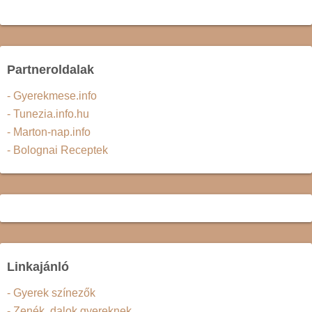
Partneroldalak
- Gyerekmese.info
- Tunezia.info.hu
- Marton-nap.info
- Bolognai Receptek
Linkajánló
- Gyerek színezők
- Zenék, dalok gyereknek