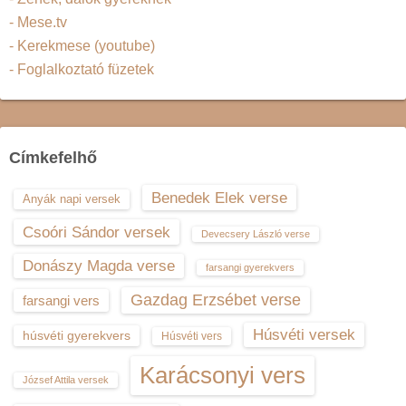
- Mese.tv
- Kerekmese (youtube)
- Foglalkoztató füzetek
Címkefelhő
Benedek Elek verse
Anyák napi versek
Csoóri Sándor versek
Devecsery László verse
Donászy Magda verse
farsangi gyerekvers
Gazdag Erzsébet verse
farsangi vers
Húsvéti versek
húsvéti gyerekvers
Húsvéti vers
Karácsonyi vers
József Attila versek