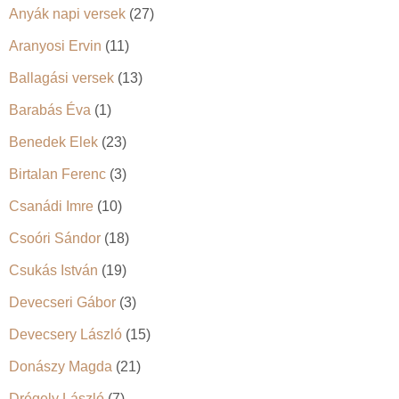
Anyák napi versek
(27)
Aranyosi Ervin
(11)
Ballagási versek
(13)
Barabás Éva
(1)
Benedek Elek
(23)
Birtalan Ferenc
(3)
Csanádi Imre
(10)
Csoóri Sándor
(18)
Csukás István
(19)
Devecseri Gábor
(3)
Devecsery László
(15)
Donászy Magda
(21)
Drégely László
(7)