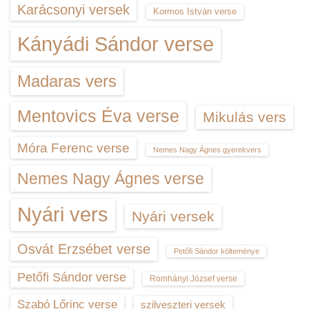
Karácsonyi versek
Kormos István verse
Kányádi Sándor verse
Madaras vers
Mentovics Éva verse
Mikulás vers
Móra Ferenc verse
Nemes Nagy Ágnes gyerekvers
Nemes Nagy Ágnes verse
Nyári vers
Nyári versek
Osvát Erzsébet verse
Petőfi Sándor költeménye
Petőfi Sándor verse
Romhányi József verse
Szabó Lőrinc verse
szilveszteri versek