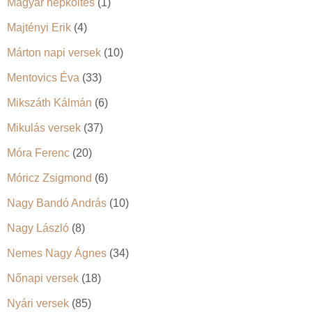
Magyar népköltés
(1)
Majtényi Erik
(4)
Márton napi versek
(10)
Mentovics Éva
(33)
Mikszáth Kálmán
(6)
Mikulás versek
(37)
Móra Ferenc
(20)
Móricz Zsigmond
(6)
Nagy Bandó András
(10)
Nagy László
(8)
Nemes Nagy Ágnes
(34)
Nőnapi versek
(18)
Nyári versek
(85)