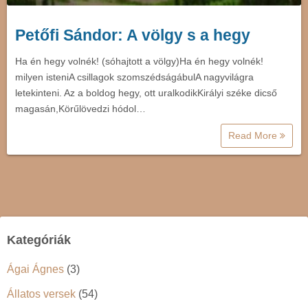
Petőfi Sándor: A völgy s a hegy
Ha én hegy volnék! (sóhajtott a völgy)Ha én hegy volnék!
milyen isteniA csillagok szomszédságábulA nagyvilágra
letekinteni. Az a boldog hegy, ott uralkodikKirályi széke dicső
magasán,Körűlövedzi hódol…
Read More
Kategóriák
Ágai Ágnes
(3)
Állatos versek
(54)