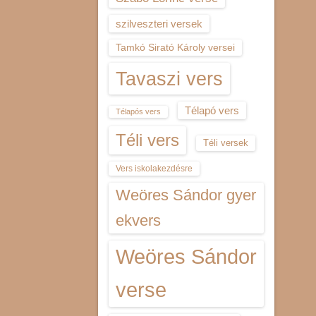
szilveszteri versek
Tamkó Sirató Károly versei
Tavaszi vers
Télapó vers
Télapós vers
Téli vers
Téli versek
Vers iskolakezdésre
Weöres Sándor gyer
ekvers
Weöres Sándor
verse