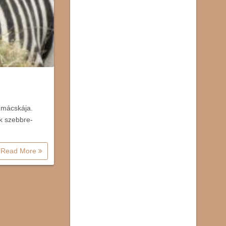
izmácskája.
ák szebbre-
Read More