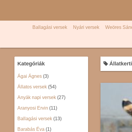
S
k
i
p
Ballagási versek
Nyári versek
Weöres Sán
t
o
c
o
Kategóriák
Állatkert
n
t
Ágai Ágnes
(3)
e
Állatos versek
(54)
n
t
Anyák napi versek
(27)
Aranyosi Ervin
(11)
Ballagási versek
(13)
Barabás Éva
(1)