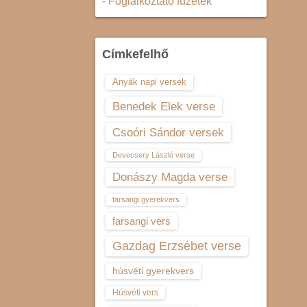
- Foglalkoztató füzetek
Címkefelhő
Anyák napi versek
Benedek Elek verse
Csoóri Sándor versek
Devecsery László verse
Donászy Magda verse
farsangi gyerekvers
farsangi vers
Gazdag Erzsébet verse
húsvéti gyerekvers
Húsvéti vers