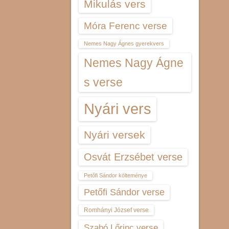
Mikulás vers
Móra Ferenc verse
Nemes Nagy Ágnes gyerekvers
Nemes Nagy Ágne
s verse
Nyári vers
Nyári versek
Osvát Erzsébet verse
Petőfi Sándor költeménye
Petőfi Sándor verse
Romhányi József verse
Szabó Lőrinc verse