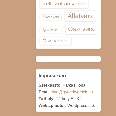
Zelk Zoltán verse
Állatvers
Állatos vers
Őszi vers
újévi versek
Őszi versek
Impresszum
Szerkesztő:
Farkas Ilona
Email:
info@gyerekversek.hu
Tárhely:
Tárhely.Eu Kft.
Weblapmotor:
Wordpress 5.6.