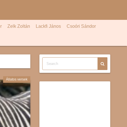
r
Zelk Zoltán
Lackfi János
Csoóri Sándor
Állatos versek