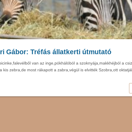
i Gábor: Tréfás állatkerti útmutató
 picinke,falevélből van az inge,pókhálóból a szoknyája,makkhéjból a cs
a kis zebra,de most rákapott a zabra,végül is elvitték Szobra,ott oktatj