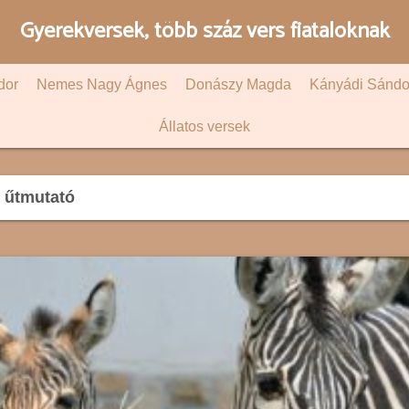
Gyerekversek, több száz vers fiataloknak
dor
Nemes Nagy Ágnes
Donászy Magda
Kányádi Sándo
Állatos versek
i űtmutató