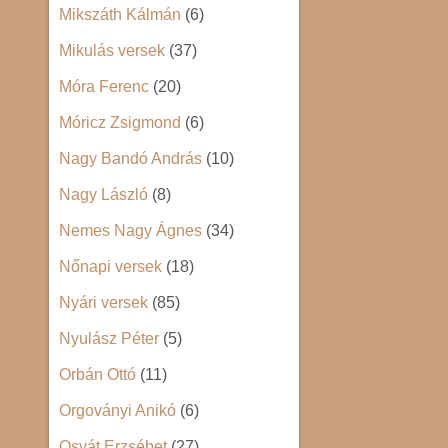
Mikszáth Kálmán
(6)
Mikulás versek
(37)
Móra Ferenc
(20)
Móricz Zsigmond
(6)
Nagy Bandó András
(10)
Nagy László
(8)
Nemes Nagy Ágnes
(34)
Nőnapi versek
(18)
Nyári versek
(85)
Nyulász Péter
(5)
Orbán Ottó
(11)
Orgoványi Anikó
(6)
Osvát Erzsébet
(27)