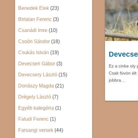
Benedek Elek
(23)
Birtalan Ferenc
(3)
Csanádi Imre
(10)
Csoóri Sándor
(18)
Csukás István
(19)
Devecser
Devecseri Gábor
(3)
Ez a cinke oly
Csak füvön élt 
Devecsery László
(15)
jobbra…
Donászy Magda
(21)
Drégely László
(7)
Egyéb kategória
(1)
Faludi Ferenc
(1)
Farsangi versek
(44)