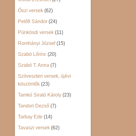
Őszi versek
(62)
Petőfi Sándor
(24)
Pünkösdi versek
(11)
Romhányi József
(15)
Szabó Lőrinc
(20)
Szabó T. Anna
(7)
Szilveszteri versek, újévi
köszöntők
(23)
Tamkó Sirató Károly
(23)
Tandori Dezső
(7)
Tarbay Ede
(14)
Tavaszi versek
(62)