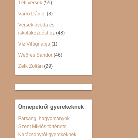
Téli versek
(55)
Varró Dániel
(8)
Versek óvoda és
iskolakezdéshez
(48)
Víz Világnapja
(1)
Weöres Sándor
(46)
Zelk Zoltán
(29)
Ünnepekről gyerekeknek
Farsangi hagyományok
Szent Miklós története
Karácsonyról gyerekeknek