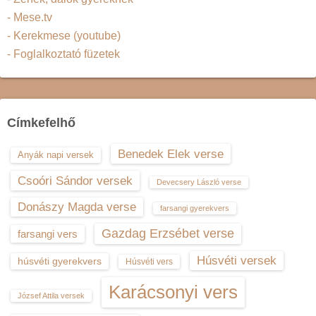
- Mese.tv
- Kerekmese (youtube)
- Foglalkoztató füzetek
Címkefelhő
Benedek Elek verse
Anyák napi versek
Csoóri Sándor versek
Devecsery László verse
Donászy Magda verse
farsangi gyerekvers
Gazdag Erzsébet verse
farsangi vers
Húsvéti versek
húsvéti gyerekvers
Húsvéti vers
Karácsonyi vers
József Attila versek