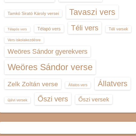
Tavaszi vers
Tamkó Sirató Károly versei
Téli vers
Télapó vers
Téli versek
Télapós vers
Vers iskolakezdésre
Weöres Sándor gyerekvers
Weöres Sándor verse
Állatvers
Zelk Zoltán verse
Állatos vers
Őszi vers
Őszi versek
újévi versek