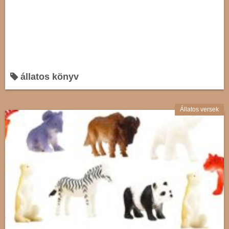
állatos könyv
Állatos versek