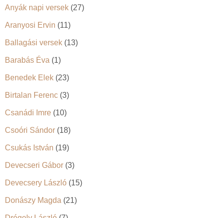
Anyák napi versek
(27)
Aranyosi Ervin
(11)
Ballagási versek
(13)
Barabás Éva
(1)
Benedek Elek
(23)
Birtalan Ferenc
(3)
Csanádi Imre
(10)
Csoóri Sándor
(18)
Csukás István
(19)
Devecseri Gábor
(3)
Devecsery László
(15)
Donászy Magda
(21)
Drégely László
(7)