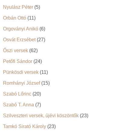
Nyulász Péter
(5)
Orbán Ottó
(11)
Orgoványi Anikó
(6)
Osvát Erzsébet
(27)
Őszi versek
(62)
Petőfi Sándor
(24)
Pünkösdi versek
(11)
Romhányi József
(15)
Szabó Lőrinc
(20)
Szabó T. Anna
(7)
Szilveszteri versek, újévi köszöntők
(23)
Tamkó Sirató Károly
(23)