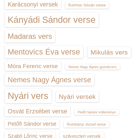
Karácsonyi versek
Kormos István verse
Kányádi Sándor verse
Madaras vers
Mentovics Éva verse
Mikulás vers
Móra Ferenc verse
Nemes Nagy Ágnes gyerekvers
Nemes Nagy Ágnes verse
Nyári vers
Nyári versek
Osvát Erzsébet verse
Petőfi Sándor költeménye
Petőfi Sándor verse
Romhányi József verse
Szabó Lőrinc verse
szilveszteri versek