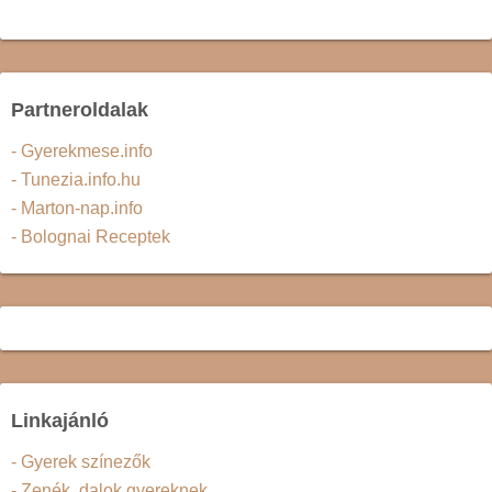
Partneroldalak
- Gyerekmese.info
- Tunezia.info.hu
- Marton-nap.info
- Bolognai Receptek
Linkajánló
- Gyerek színezők
- Zenék, dalok gyereknek