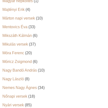
Magyar népköltés
(1)
Majtényi Erik
(4)
Márton napi versek
(10)
Mentovics Éva
(33)
Mikszáth Kálmán
(6)
Mikulás versek
(37)
Móra Ferenc
(20)
Móricz Zsigmond
(6)
Nagy Bandó András
(10)
Nagy László
(8)
Nemes Nagy Ágnes
(34)
Nőnapi versek
(18)
Nyári versek
(85)