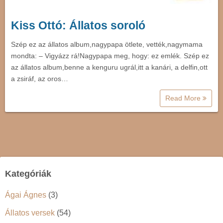
Kiss Ottó: Állatos soroló
Szép ez az állatos album,nagypapa ötlete, vették,nagymama
mondta: – Vigyázz rá!Nagypapa meg, hogy: ez emlék. Szép ez
az állatos album,benne a kenguru ugrál,itt a kanári, a delfin,ott
a zsiráf, az oros…
Read More
Kategóriák
Ágai Ágnes
(3)
Állatos versek
(54)