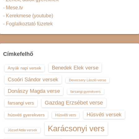
- Mese.tv
- Kerekmese (youtube)
- Foglalkoztató füzetek
Címkefelhő
Benedek Elek verse
Anyák napi versek
Csoóri Sándor versek
Devecsery László verse
Donászy Magda verse
farsangi gyerekvers
Gazdag Erzsébet verse
farsangi vers
Húsvéti versek
húsvéti gyerekvers
Húsvéti vers
Karácsonyi vers
József Attila versek