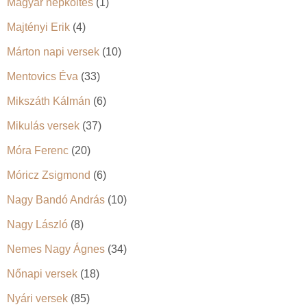
Magyar népköltés
(1)
Majtényi Erik
(4)
Márton napi versek
(10)
Mentovics Éva
(33)
Mikszáth Kálmán
(6)
Mikulás versek
(37)
Móra Ferenc
(20)
Móricz Zsigmond
(6)
Nagy Bandó András
(10)
Nagy László
(8)
Nemes Nagy Ágnes
(34)
Nőnapi versek
(18)
Nyári versek
(85)