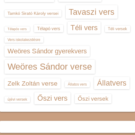
Tavaszi vers
Tamkó Sirató Károly versei
Téli vers
Télapó vers
Téli versek
Télapós vers
Vers iskolakezdésre
Weöres Sándor gyerekvers
Weöres Sándor verse
Állatvers
Zelk Zoltán verse
Állatos vers
Őszi vers
Őszi versek
újévi versek