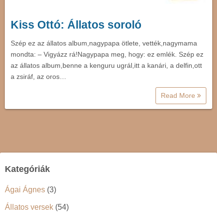
Kiss Ottó: Állatos soroló
Szép ez az állatos album,nagypapa ötlete, vették,nagymama
mondta: – Vigyázz rá!Nagypapa meg, hogy: ez emlék. Szép ez
az állatos album,benne a kenguru ugrál,itt a kanári, a delfin,ott
a zsiráf, az oros…
Read More
Kategóriák
Ágai Ágnes
(3)
Állatos versek
(54)