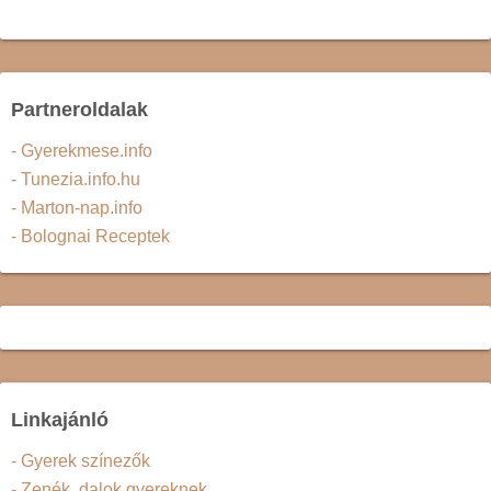
Partneroldalak
- Gyerekmese.info
- Tunezia.info.hu
- Marton-nap.info
- Bolognai Receptek
Linkajánló
- Gyerek színezők
- Zenék, dalok gyereknek