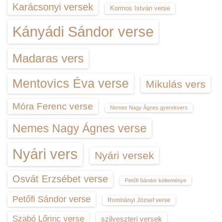
Karácsonyi versek
Kormos István verse
Kányádi Sándor verse
Madaras vers
Mentovics Éva verse
Mikulás vers
Móra Ferenc verse
Nemes Nagy Ágnes gyerekvers
Nemes Nagy Ágnes verse
Nyári vers
Nyári versek
Osvát Erzsébet verse
Petőfi Sándor költeménye
Petőfi Sándor verse
Romhányi József verse
Szabó Lőrinc verse
szilveszteri versek