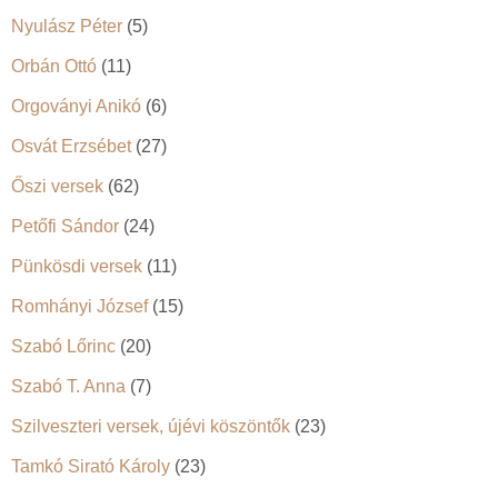
Nyulász Péter
(5)
Orbán Ottó
(11)
Orgoványi Anikó
(6)
Osvát Erzsébet
(27)
Őszi versek
(62)
Petőfi Sándor
(24)
Pünkösdi versek
(11)
Romhányi József
(15)
Szabó Lőrinc
(20)
Szabó T. Anna
(7)
Szilveszteri versek, újévi köszöntők
(23)
Tamkó Sirató Károly
(23)