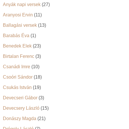
Anyák napi versek
(27)
Aranyosi Ervin
(11)
Ballagási versek
(13)
Barabás Éva
(1)
Benedek Elek
(23)
Birtalan Ferenc
(3)
Csanádi Imre
(10)
Csoóri Sándor
(18)
Csukás István
(19)
Devecseri Gábor
(3)
Devecsery László
(15)
Donászy Magda
(21)
Drégely László
(7)