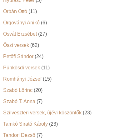
Nyulász Péter
(5)
Orbán Ottó
(11)
Orgoványi Anikó
(6)
Osvát Erzsébet
(27)
Őszi versek
(62)
Petőfi Sándor
(24)
Pünkösdi versek
(11)
Romhányi József
(15)
Szabó Lőrinc
(20)
Szabó T. Anna
(7)
Szilveszteri versek, újévi köszöntők
(23)
Tamkó Sirató Károly
(23)
Tandori Dezső
(7)