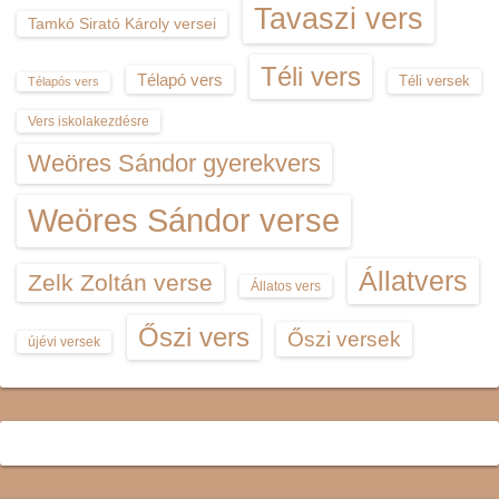
Tavaszi vers
Tamkó Sirató Károly versei
Téli vers
Télapó vers
Téli versek
Télapós vers
Vers iskolakezdésre
Weöres Sándor gyerekvers
Weöres Sándor verse
Állatvers
Zelk Zoltán verse
Állatos vers
Őszi vers
Őszi versek
újévi versek