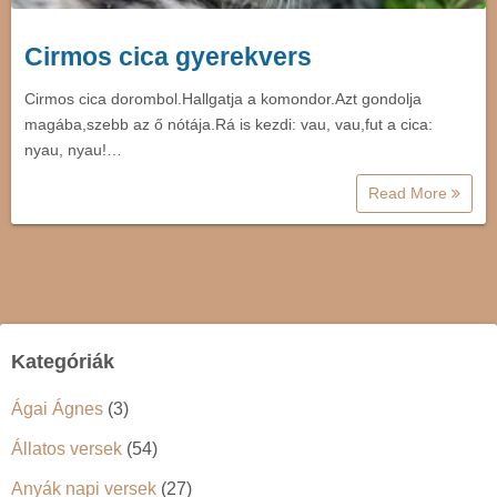
Cirmos cica gyerekvers
Cirmos cica dorombol.Hallgatja a komondor.Azt gondolja
magába,szebb az ő nótája.Rá is kezdi: vau, vau,fut a cica:
nyau, nyau!…
Read More
Kategóriák
Ágai Ágnes
(3)
Állatos versek
(54)
Anyák napi versek
(27)