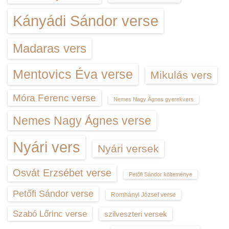
Kányádi Sándor verse
Madaras vers
Mentovics Éva verse
Mikulás vers
Móra Ferenc verse
Nemes Nagy Ágnes gyerekvers
Nemes Nagy Ágnes verse
Nyári vers
Nyári versek
Osvát Erzsébet verse
Petőfi Sándor költeménye
Petőfi Sándor verse
Romhányi József verse
Szabó Lőrinc verse
szilveszteri versek