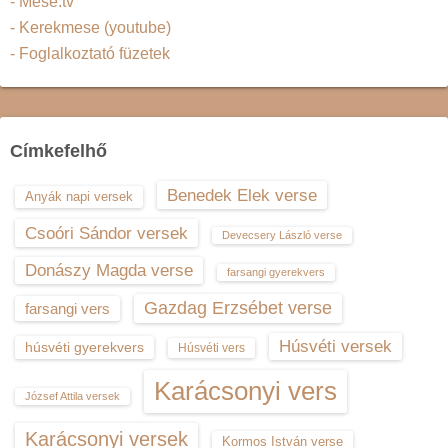
- Mese.tv
- Kerekmese (youtube)
- Foglalkoztató füzetek
Címkefelhő
Benedek Elek verse
Anyák napi versek
Csoóri Sándor versek
Devecsery László verse
Donászy Magda verse
farsangi gyerekvers
Gazdag Erzsébet verse
farsangi vers
Húsvéti versek
húsvéti gyerekvers
Húsvéti vers
Karácsonyi vers
József Attila versek
Karácsonyi versek
Kormos István verse