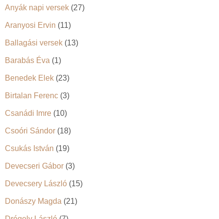
Anyák napi versek
(27)
Aranyosi Ervin
(11)
Ballagási versek
(13)
Barabás Éva
(1)
Benedek Elek
(23)
Birtalan Ferenc
(3)
Csanádi Imre
(10)
Csoóri Sándor
(18)
Csukás István
(19)
Devecseri Gábor
(3)
Devecsery László
(15)
Donászy Magda
(21)
Drégely László
(7)