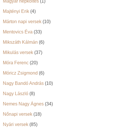
Magyar népköltés
(1)
Majtényi Erik
(4)
Márton napi versek
(10)
Mentovics Éva
(33)
Mikszáth Kálmán
(6)
Mikulás versek
(37)
Móra Ferenc
(20)
Móricz Zsigmond
(6)
Nagy Bandó András
(10)
Nagy László
(8)
Nemes Nagy Ágnes
(34)
Nőnapi versek
(18)
Nyári versek
(85)