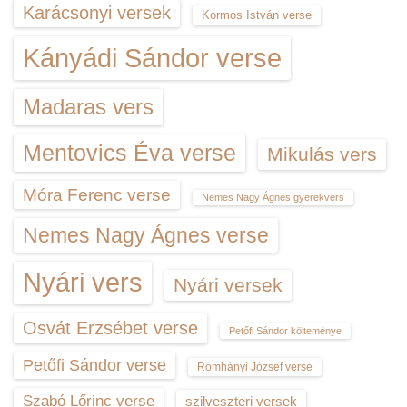
Karácsonyi versek
Kormos István verse
Kányádi Sándor verse
Madaras vers
Mentovics Éva verse
Mikulás vers
Móra Ferenc verse
Nemes Nagy Ágnes gyerekvers
Nemes Nagy Ágnes verse
Nyári vers
Nyári versek
Osvát Erzsébet verse
Petőfi Sándor költeménye
Petőfi Sándor verse
Romhányi József verse
Szabó Lőrinc verse
szilveszteri versek