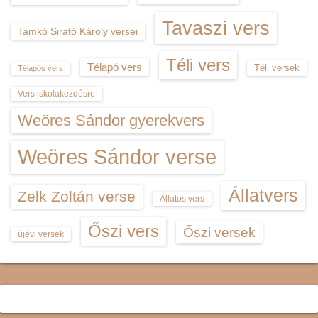
Tavaszi vers
Tamkó Sirató Károly versei
Téli vers
Télapó vers
Téli versek
Télapós vers
Vers iskolakezdésre
Weöres Sándor gyerekvers
Weöres Sándor verse
Állatvers
Zelk Zoltán verse
Állatos vers
Őszi vers
Őszi versek
újévi versek