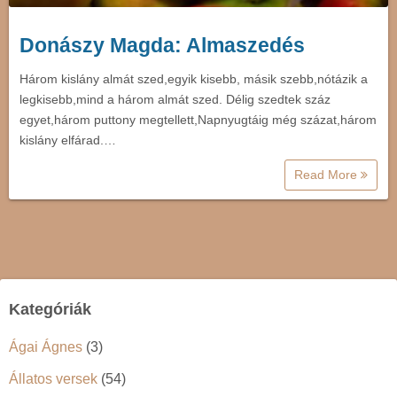
Donászy Magda: Almaszedés
Három kislány almát szed,egyik kisebb, másik szebb,nótázik a
legkisebb,mind a három almát szed. Délig szedtek száz
egyet,három puttony megtellett,Napnyugtáig még százat,három
kislány elfárad.…
Read More
Kategóriák
Ágai Ágnes
(3)
Állatos versek
(54)