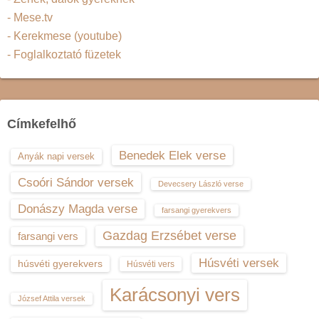
- Mese.tv
- Kerekmese (youtube)
- Foglalkoztató füzetek
Címkefelhő
Benedek Elek verse
Anyák napi versek
Csoóri Sándor versek
Devecsery László verse
Donászy Magda verse
farsangi gyerekvers
Gazdag Erzsébet verse
farsangi vers
Húsvéti versek
húsvéti gyerekvers
Húsvéti vers
Karácsonyi vers
József Attila versek