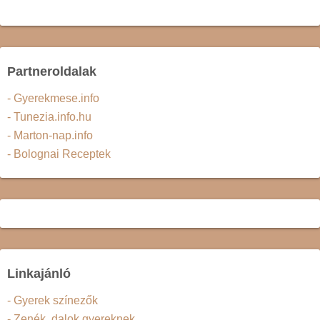
Partneroldalak
- Gyerekmese.info
- Tunezia.info.hu
- Marton-nap.info
- Bolognai Receptek
Linkajánló
- Gyerek színezők
- Zenék, dalok gyereknek