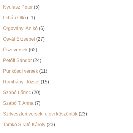
Nyulász Péter
(5)
Orbán Ottó
(11)
Orgoványi Anikó
(6)
Osvát Erzsébet
(27)
Őszi versek
(62)
Petőfi Sándor
(24)
Pünkösdi versek
(11)
Romhányi József
(15)
Szabó Lőrinc
(20)
Szabó T. Anna
(7)
Szilveszteri versek, újévi köszöntők
(23)
Tamkó Sirató Károly
(23)