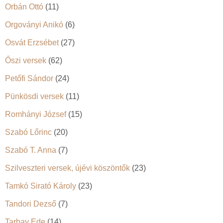
Orbán Ottó
(11)
Orgoványi Anikó
(6)
Osvát Erzsébet
(27)
Őszi versek
(62)
Petőfi Sándor
(24)
Pünkösdi versek
(11)
Romhányi József
(15)
Szabó Lőrinc
(20)
Szabó T. Anna
(7)
Szilveszteri versek, újévi köszöntők
(23)
Tamkó Sirató Károly
(23)
Tandori Dezső
(7)
Tarbay Ede
(14)