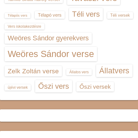
Téli vers
Télapó vers
Téli versek
Télapós vers
Vers iskolakezdésre
Weöres Sándor gyerekvers
Weöres Sándor verse
Állatvers
Zelk Zoltán verse
Állatos vers
Őszi vers
Őszi versek
újévi versek