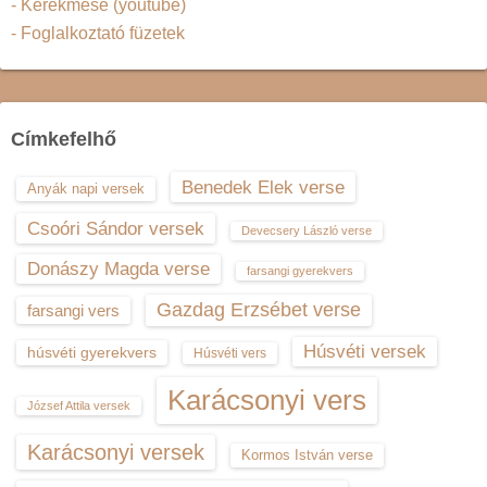
- Kerekmese (youtube)
- Foglalkoztató füzetek
Címkefelhő
Benedek Elek verse
Anyák napi versek
Csoóri Sándor versek
Devecsery László verse
Donászy Magda verse
farsangi gyerekvers
Gazdag Erzsébet verse
farsangi vers
Húsvéti versek
húsvéti gyerekvers
Húsvéti vers
Karácsonyi vers
József Attila versek
Karácsonyi versek
Kormos István verse