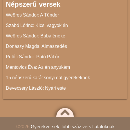
Népszerű versek
Weöres Sándor: A Tündér
Szabó Lőrinc: Kicsi vagyok én
Weöres Sándor: Buba éneke
Donászy Magda: Almaszedés
Petőfi Sándor: Pató Pál úr
Mentovics Éva: Az én anyukám
15 népszerű karácsonyi dal gyerekeknek
Devecsery László: Nyári este
©2026
Gyerekversek, több száz vers fiataloknak