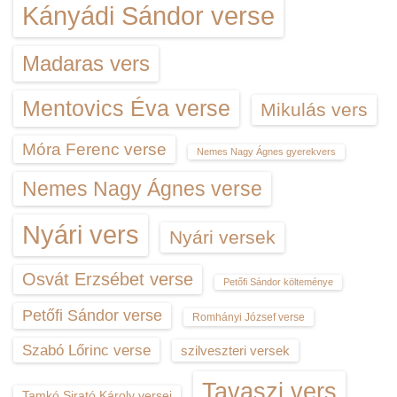
Kányádi Sándor verse
Madaras vers
Mentovics Éva verse
Mikulás vers
Móra Ferenc verse
Nemes Nagy Ágnes gyerekvers
Nemes Nagy Ágnes verse
Nyári vers
Nyári versek
Osvát Erzsébet verse
Petőfi Sándor költeménye
Petőfi Sándor verse
Romhányi József verse
Szabó Lőrinc verse
szilveszteri versek
Tavaszi vers
Tamkó Sirató Károly versei