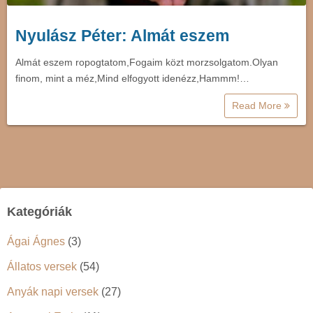
Nyulász Péter: Almát eszem
Almát eszem ropogtatom,Fogaim közt morzsolgatom.Olyan
finom, mint a méz,Mind elfogyott idenézz,Hammm!…
Read More
Kategóriák
Ágai Ágnes
(3)
Állatos versek
(54)
Anyák napi versek
(27)