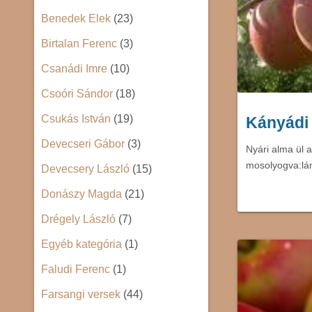
Benedek Elek
(23)
Birtalan Ferenc
(3)
Csanádi Imre
(10)
Csoóri Sándor
(18)
Csukás István
(19)
Kányádi 
Devecseri Gábor
(3)
Nyári alma ül a
mosolyogva:lán
Devecsery László
(15)
Donászy Magda
(21)
Drégely László
(7)
Egyéb kategória
(1)
Faludi Ferenc
(1)
Farsangi versek
(44)