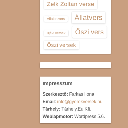
Zelk Zoltán verse
Állatvers
Állatos vers
Őszi vers
újévi versek
Őszi versek
Impresszum
Szerkesztő:
Farkas Ilona
Email:
info@gyerekversek.hu
Tárhely:
Tárhely.Eu Kft.
Weblapmotor:
Wordpress 5.6.