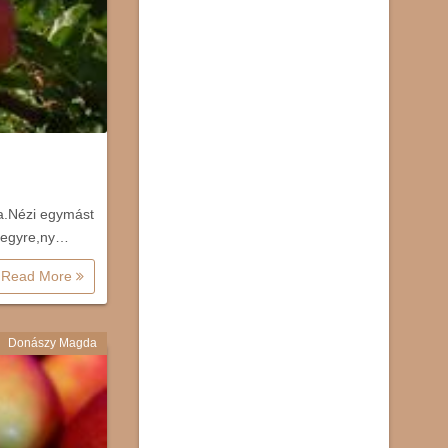
yra.Nézi egymást
jhegyre,ny…
Read More
Donászy Magda