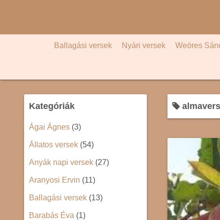
S
k
i
p
Ballagási versek
Nyári versek
Weöres Sán
t
o
c
o
Kategóriák
almaver
n
t
Ágai Ágnes
(3)
e
Állatos versek
(54)
n
t
Anyák napi versek
(27)
Aranyosi Ervin
(11)
Ballagási versek
(13)
Barabás Éva
(1)