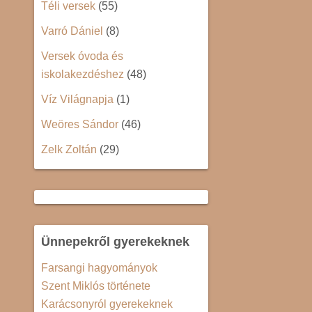
Téli versek
(55)
Varró Dániel
(8)
Versek óvoda és
iskolakezdéshez
(48)
Víz Világnapja
(1)
Weöres Sándor
(46)
Zelk Zoltán
(29)
Ünnepekről gyerekeknek
Farsangi hagyományok
Szent Miklós története
Karácsonyról gyerekeknek