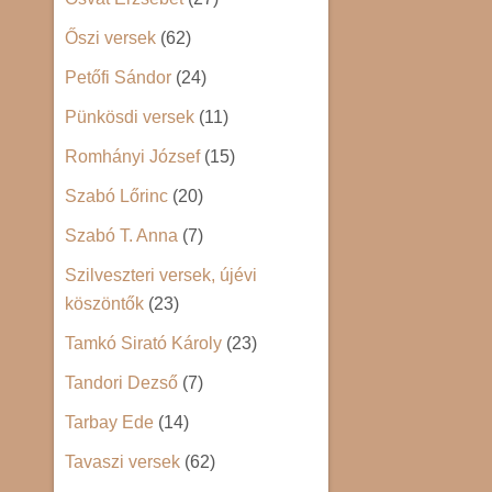
Őszi versek
(62)
Petőfi Sándor
(24)
Pünkösdi versek
(11)
Romhányi József
(15)
Szabó Lőrinc
(20)
Szabó T. Anna
(7)
Szilveszteri versek, újévi
köszöntők
(23)
Tamkó Sirató Károly
(23)
Tandori Dezső
(7)
Tarbay Ede
(14)
Tavaszi versek
(62)