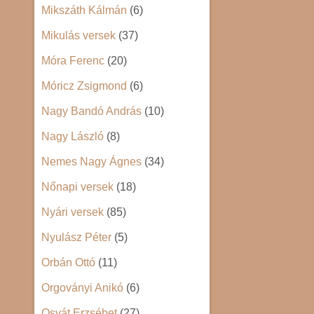
Mikszáth Kálmán
(6)
Mikulás versek
(37)
Móra Ferenc
(20)
Móricz Zsigmond
(6)
Nagy Bandó András
(10)
Nagy László
(8)
Nemes Nagy Ágnes
(34)
Nőnapi versek
(18)
Nyári versek
(85)
Nyulász Péter
(5)
Orbán Ottó
(11)
Orgoványi Anikó
(6)
Osvát Erzsébet
(27)