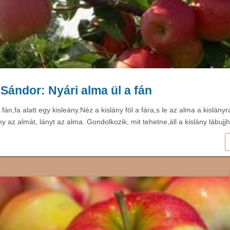
Sándor: Nyári alma ül a fán
 fán,fa alatt egy kisleány.Néz a kislány föl a fára,s le az alma a kislán
y az almát, lányt az alma. Gondolkozik, mit tehetne,áll a kislány lábuj