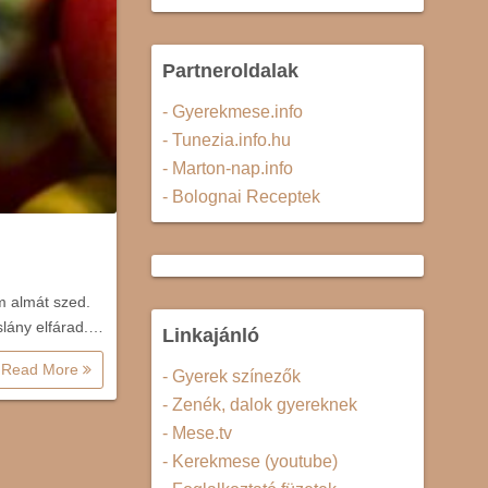
Partneroldalak
- Gyerekmese.info
- Tunezia.info.hu
- Marton-nap.info
- Bolognai Receptek
m almát szed.
slány elfárad.…
Linkajánló
Read More
- Gyerek színezők
- Zenék, dalok gyereknek
- Mese.tv
- Kerekmese (youtube)