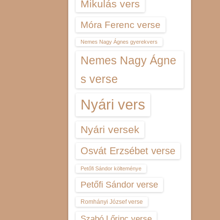
Mikulás vers
Móra Ferenc verse
Nemes Nagy Ágnes gyerekvers
Nemes Nagy Ágne
s verse
Nyári vers
Nyári versek
Osvát Erzsébet verse
Petőfi Sándor költeménye
Petőfi Sándor verse
Romhányi József verse
Szabó Lőrinc verse