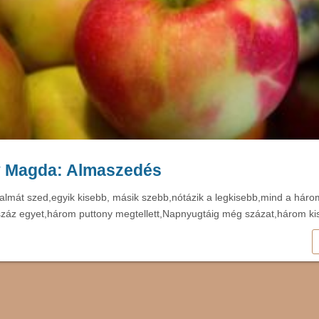
 Magda: Almaszedés
almát szed,egyik kisebb, másik szebb,nótázik a legkisebb,mind a háro
száz egyet,három puttony megtellett,Napnyugtáig még százat,három ki