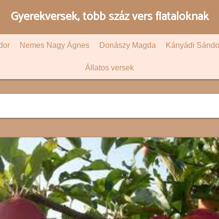
Gyerekversek, több száz vers fiataloknak
dor
Nemes Nagy Ágnes
Donászy Magda
Kányádi Sándo
Állatos versek
s