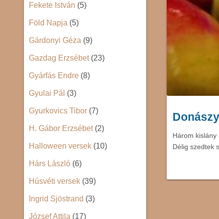
Fekete István
(5)
Föld Napja
(5)
Gárdonyi Géza
(9)
Gazdag Erzsébet
(23)
Gyárfás Endre
(8)
Gyulai Pál
(3)
Gyurkovics Tibor
(7)
Donászy
H. Gábor Erzsébet
(2)
Három kislány 
Halloween versek
(10)
Délig szedtek 
Hárs László
(6)
Húsvéti versek
(39)
Ingrid Sjöstrand
(3)
József Attila
(17)