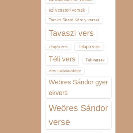
szilveszteri versek
Tamkó Sirató Károly versei
Tavaszi vers
Télapó vers
Télapós vers
Téli vers
Téli versek
Vers iskolakezdésre
Weöres Sándor gyer
ekvers
Weöres Sándor
verse