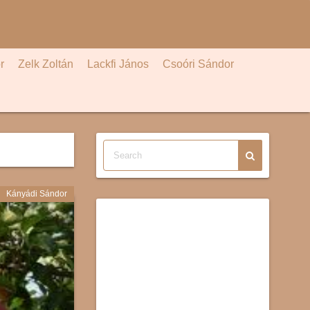
r
Zelk Zoltán
Lackfi János
Csoóri Sándor
Kányádi Sándor