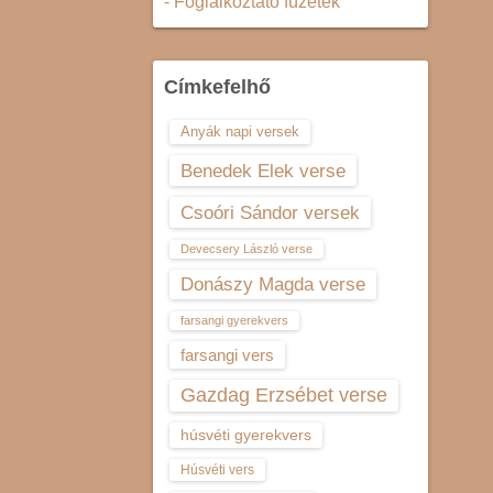
- Foglalkoztató füzetek
Címkefelhő
Anyák napi versek
Benedek Elek verse
Csoóri Sándor versek
Devecsery László verse
Donászy Magda verse
farsangi gyerekvers
farsangi vers
Gazdag Erzsébet verse
húsvéti gyerekvers
Húsvéti vers