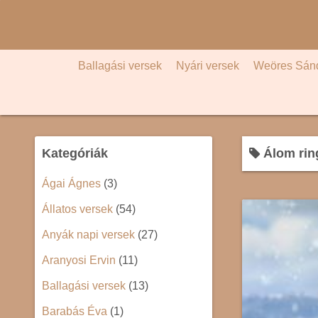
S
k
i
p
Ballagási versek
Nyári versek
Weöres Sán
t
o
c
o
Kategóriák
Álom rin
n
t
Ágai Ágnes
(3)
e
Állatos versek
(54)
n
t
Anyák napi versek
(27)
Aranyosi Ervin
(11)
Ballagási versek
(13)
Barabás Éva
(1)