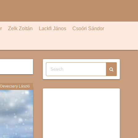
r
Zelk Zoltán
Lackfi János
Csoóri Sándor
Devecsery László