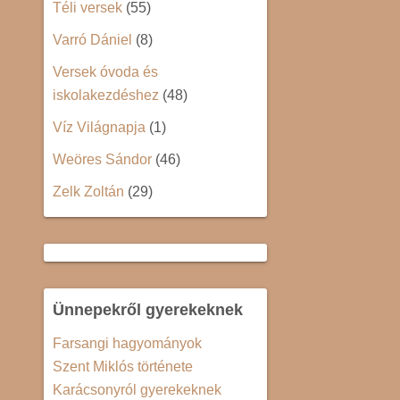
Téli versek
(55)
Varró Dániel
(8)
Versek óvoda és
iskolakezdéshez
(48)
Víz Világnapja
(1)
Weöres Sándor
(46)
Zelk Zoltán
(29)
Ünnepekről gyerekeknek
Farsangi hagyományok
Szent Miklós története
Karácsonyról gyerekeknek