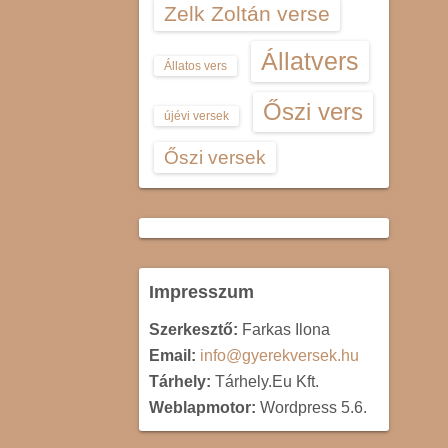
Zelk Zoltán verse
Állatvers
Állatos vers
Őszi vers
újévi versek
Őszi versek
Impresszum
Szerkesztő:
Farkas Ilona
Email:
info@gyerekversek.hu
Tárhely:
Tárhely.Eu Kft.
Weblapmotor:
Wordpress 5.6.