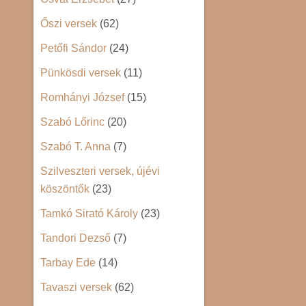
Őszi versek
(62)
Petőfi Sándor
(24)
Pünkösdi versek
(11)
Romhányi József
(15)
Szabó Lőrinc
(20)
Szabó T. Anna
(7)
Szilveszteri versek, újévi
köszöntők
(23)
Tamkó Sirató Károly
(23)
Tandori Dezső
(7)
Tarbay Ede
(14)
Tavaszi versek
(62)