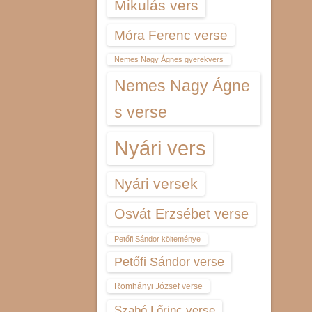
Mikulás vers
Móra Ferenc verse
Nemes Nagy Ágnes gyerekvers
Nemes Nagy Ágne
s verse
Nyári vers
Nyári versek
Osvát Erzsébet verse
Petőfi Sándor költeménye
Petőfi Sándor verse
Romhányi József verse
Szabó Lőrinc verse