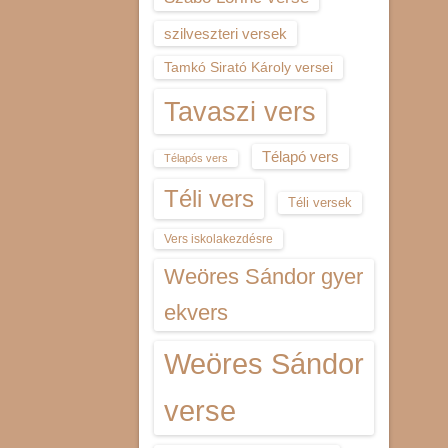
szilveszteri versek
Tamkó Sirató Károly versei
Tavaszi vers
Télapó vers
Télapós vers
Téli vers
Téli versek
Vers iskolakezdésre
Weöres Sándor gyer
ekvers
Weöres Sándor
verse