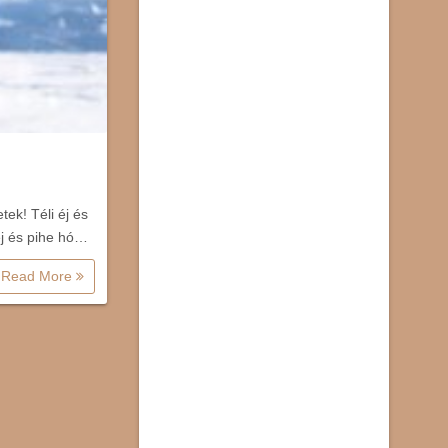
tek! Téli éj és
éj és pihe hó…
Read More