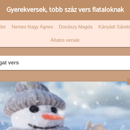
Gyerekversek, több száz vers fiataloknak
dor
Nemes Nagy Ágnes
Donászy Magda
Kányádi Sándo
Állatos versek
gat vers