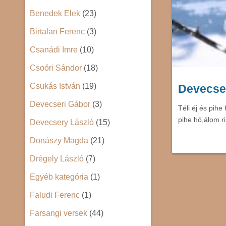
Benedek Elek
(23)
Birtalan Ferenc
(3)
Csanádi Imre
(10)
Csoóri Sándor
(18)
Csukás István
(19)
Devecser
Devecseri Gábor
(3)
Téli éj és pihe
pihe hó,álom r
Devecsery László
(15)
Donászy Magda
(21)
Drégely László
(7)
Egyéb kategória
(1)
Faludi Ferenc
(1)
Farsangi versek
(44)