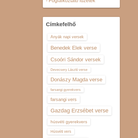
- Foglalkoztató füzetek
Címkefelhő
Anyák napi versek
Benedek Elek verse
Csoóri Sándor versek
Devecsery László verse
Donászy Magda verse
farsangi gyerekvers
farsangi vers
Gazdag Erzsébet verse
húsvéti gyerekvers
Húsvéti vers