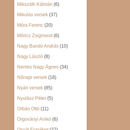
Mikszáth Kálmán
(6)
Mikulás versek
(37)
Móra Ferenc
(20)
Móricz Zsigmond
(6)
Nagy Bandó András
(10)
Nagy László
(8)
Nemes Nagy Ágnes
(34)
Nőnapi versek
(18)
Nyári versek
(85)
Nyulász Péter
(5)
Orbán Ottó
(11)
Orgoványi Anikó
(6)
Osvát Erzsébet
(27)