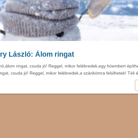
y László: Álom ringat
 hó,álom ringat, csuda jó! Reggel, mikor felébredek,egy hóembert építhe
ingat, csuda jó! Reggel, mikor felébredek,a szánkómra felülhetek! Téli 