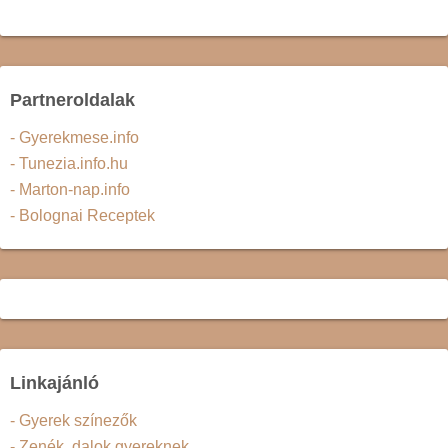
Partneroldalak
- Gyerekmese.info
- Tunezia.info.hu
- Marton-nap.info
- Bolognai Receptek
Linkajánló
- Gyerek színezők
- Zenék, dalok gyereknek