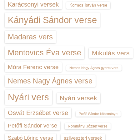
Karácsonyi versek
Kormos István verse
Kányádi Sándor verse
Madaras vers
Mentovics Éva verse
Mikulás vers
Móra Ferenc verse
Nemes Nagy Ágnes gyerekvers
Nemes Nagy Ágnes verse
Nyári vers
Nyári versek
Osvát Erzsébet verse
Petőfi Sándor költeménye
Petőfi Sándor verse
Romhányi József verse
Szabó Lőrinc verse
szilveszteri versek