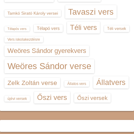
Tavaszi vers
Tamkó Sirató Károly versei
Téli vers
Télapó vers
Téli versek
Télapós vers
Vers iskolakezdésre
Weöres Sándor gyerekvers
Weöres Sándor verse
Állatvers
Zelk Zoltán verse
Állatos vers
Őszi vers
Őszi versek
újévi versek