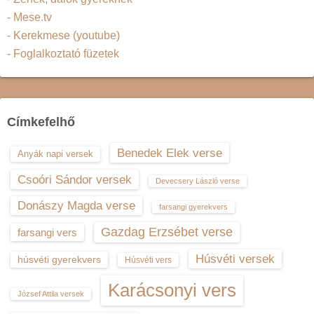
- Mese.tv
- Kerekmese (youtube)
- Foglalkoztató füzetek
Címkefelhő
Benedek Elek verse
Anyák napi versek
Csoóri Sándor versek
Devecsery László verse
Donászy Magda verse
farsangi gyerekvers
Gazdag Erzsébet verse
farsangi vers
Húsvéti versek
húsvéti gyerekvers
Húsvéti vers
Karácsonyi vers
József Attila versek