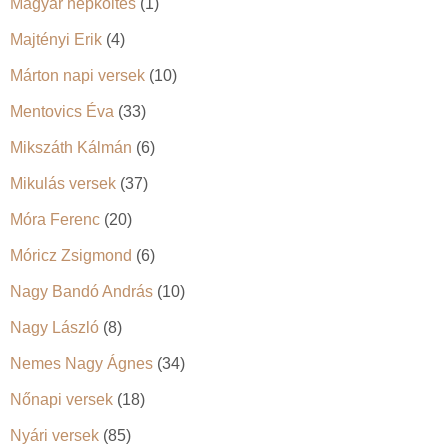
Magyar népköltés
(1)
Majtényi Erik
(4)
Márton napi versek
(10)
Mentovics Éva
(33)
Mikszáth Kálmán
(6)
Mikulás versek
(37)
Móra Ferenc
(20)
Móricz Zsigmond
(6)
Nagy Bandó András
(10)
Nagy László
(8)
Nemes Nagy Ágnes
(34)
Nőnapi versek
(18)
Nyári versek
(85)