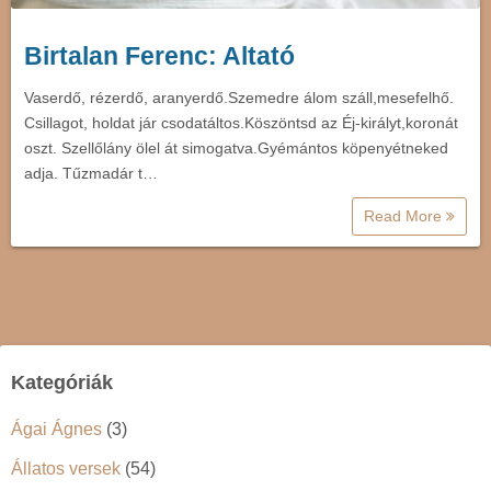
Birtalan Ferenc: Altató
Vaserdő, rézerdő, aranyerdő.Szemedre álom száll,mesefelhő.
Csillagot, holdat jár csodatáltos.Köszöntsd az Éj-királyt,koronát
oszt. Szellőlány ölel át simogatva.Gyémántos köpenyétneked
adja. Tűzmadár t…
Read More
Kategóriák
Ágai Ágnes
(3)
Állatos versek
(54)