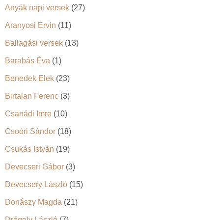
Anyák napi versek
(27)
Aranyosi Ervin
(11)
Ballagási versek
(13)
Barabás Éva
(1)
Benedek Elek
(23)
Birtalan Ferenc
(3)
Csanádi Imre
(10)
Csoóri Sándor
(18)
Csukás István
(19)
Devecseri Gábor
(3)
Devecsery László
(15)
Donászy Magda
(21)
Drégely László
(7)