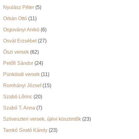
Nyulász Péter
(5)
Orbán Ottó
(11)
Orgoványi Anikó
(6)
Osvát Erzsébet
(27)
Őszi versek
(62)
Petőfi Sándor
(24)
Pünkösdi versek
(11)
Romhányi József
(15)
Szabó Lőrinc
(20)
Szabó T. Anna
(7)
Szilveszteri versek, újévi köszöntők
(23)
Tamkó Sirató Károly
(23)