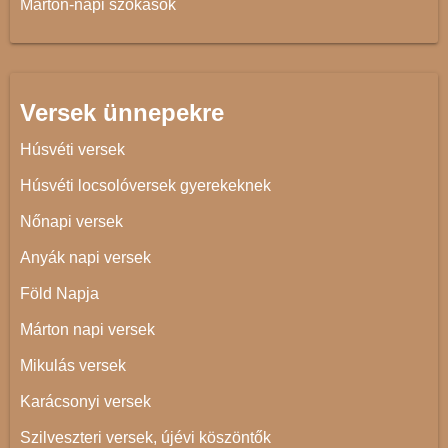
Márton-napi szokások
Versek ünnepekre
Húsvéti versek
Húsvéti locsolóversek gyerekeknek
Nőnapi versek
Anyák napi versek
Föld Napja
Márton napi versek
Mikulás versek
Karácsonyi versek
Szilveszteri versek, újévi köszöntők