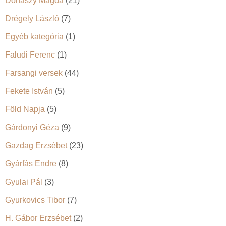
Donászy Magda
(21)
Drégely László
(7)
Egyéb kategória
(1)
Faludi Ferenc
(1)
Farsangi versek
(44)
Fekete István
(5)
Föld Napja
(5)
Gárdonyi Géza
(9)
Gazdag Erzsébet
(23)
Gyárfás Endre
(8)
Gyulai Pál
(3)
Gyurkovics Tibor
(7)
H. Gábor Erzsébet
(2)