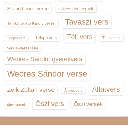
Szabó Lőrinc verse
szilveszteri versek
Tavaszi vers
Tamkó Sirató Károly versei
Téli vers
Télapó vers
Téli versek
Télapós vers
Vers iskolakezdésre
Weöres Sándor gyerekvers
Weöres Sándor verse
Állatvers
Zelk Zoltán verse
Állatos vers
Őszi vers
Őszi versek
újévi versek