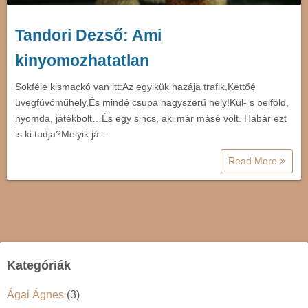
Tandori Dezső: Ami
kinyomozhatatlan
Sokféle kismackó van itt:Az egyikük hazája trafik,Kettőé
üvegfúvóműhely,És mindé csupa nagyszerű hely!Kül- s belföld,
nyomda, játékbolt…És egy sincs, aki már másé volt. Habár ezt
is ki tudja?Melyik já…
Read More
Kategóriák
Ágai Ágnes
(3)