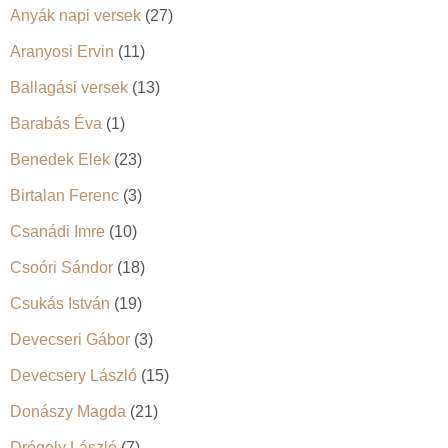
Anyák napi versek
(27)
Aranyosi Ervin
(11)
Ballagási versek
(13)
Barabás Éva
(1)
Benedek Elek
(23)
Birtalan Ferenc
(3)
Csanádi Imre
(10)
Csoóri Sándor
(18)
Csukás István
(19)
Devecseri Gábor
(3)
Devecsery László
(15)
Donászy Magda
(21)
Drégely László
(7)