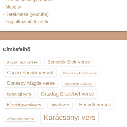
- Mese.tv
- Kerekmese (youtube)
- Foglalkoztató füzetek
Címkefelhő
Benedek Elek verse
Anyák napi versek
Csoóri Sándor versek
Devecsery László verse
Donászy Magda verse
farsangi gyerekvers
Gazdag Erzsébet verse
farsangi vers
Húsvéti versek
húsvéti gyerekvers
Húsvéti vers
Karácsonyi vers
József Attila versek