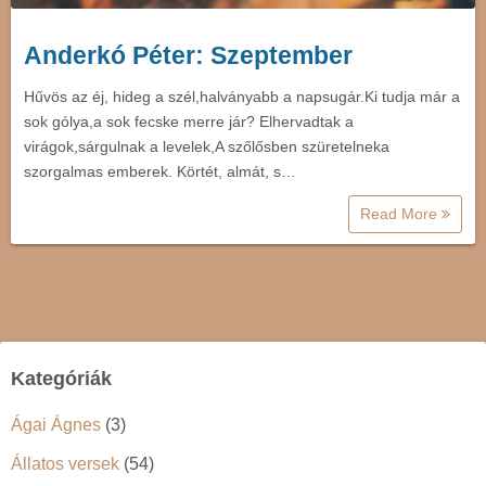
Anderkó Péter: Szeptember
Hűvös az éj, hideg a szél,halványabb a napsugár.Ki tudja már a
sok gólya,a sok fecske merre jár? Elhervadtak a
virágok,sárgulnak a levelek,A szőlősben szüretelneka
szorgalmas emberek. Körtét, almát, s…
Read More
Kategóriák
Ágai Ágnes
(3)
Állatos versek
(54)