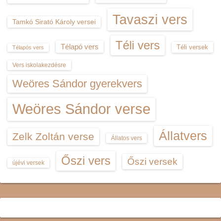
Tavaszi vers
Tamkó Sirató Károly versei
Téli vers
Télapó vers
Téli versek
Télapós vers
Vers iskolakezdésre
Weöres Sándor gyerekvers
Weöres Sándor verse
Állatvers
Zelk Zoltán verse
Állatos vers
Őszi vers
Őszi versek
újévi versek