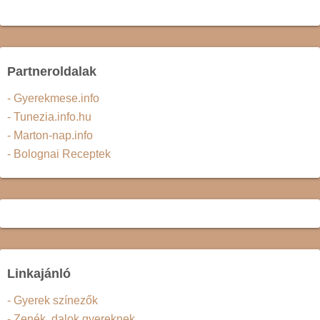
Partneroldalak
- Gyerekmese.info
- Tunezia.info.hu
- Marton-nap.info
- Bolognai Receptek
Linkajánló
- Gyerek színezők
- Zenék, dalok gyereknek