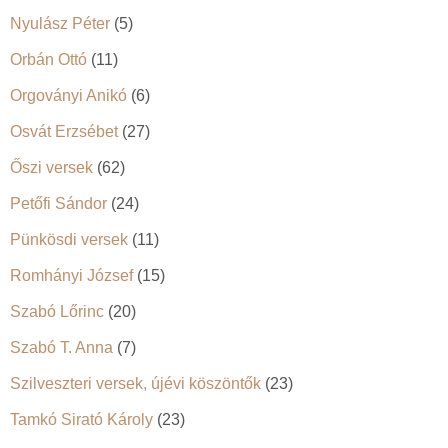
Nyulász Péter
(5)
Orbán Ottó
(11)
Orgoványi Anikó
(6)
Osvát Erzsébet
(27)
Őszi versek
(62)
Petőfi Sándor
(24)
Pünkösdi versek
(11)
Romhányi József
(15)
Szabó Lőrinc
(20)
Szabó T. Anna
(7)
Szilveszteri versek, újévi köszöntők
(23)
Tamkó Sirató Károly
(23)