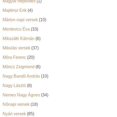
Magyar népköltés
(1)
Majtényi Erik
(4)
Márton napi versek
(10)
Mentovics Éva
(33)
Mikszáth Kálmán
(6)
Mikulás versek
(37)
Móra Ferenc
(20)
Móricz Zsigmond
(6)
Nagy Bandó András
(10)
Nagy László
(8)
Nemes Nagy Ágnes
(34)
Nőnapi versek
(18)
Nyári versek
(85)