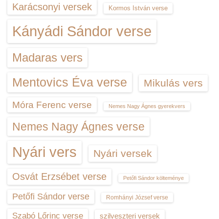
Karácsonyi versek
Kormos István verse
Kányádi Sándor verse
Madaras vers
Mentovics Éva verse
Mikulás vers
Móra Ferenc verse
Nemes Nagy Ágnes gyerekvers
Nemes Nagy Ágnes verse
Nyári vers
Nyári versek
Osvát Erzsébet verse
Petőfi Sándor költeménye
Petőfi Sándor verse
Romhányi József verse
Szabó Lőrinc verse
szilveszteri versek