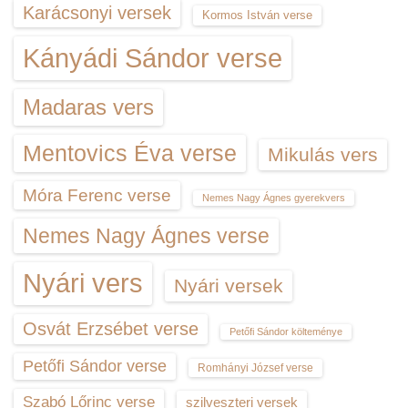
Karácsonyi versek
Kormos István verse
Kányádi Sándor verse
Madaras vers
Mentovics Éva verse
Mikulás vers
Móra Ferenc verse
Nemes Nagy Ágnes gyerekvers
Nemes Nagy Ágnes verse
Nyári vers
Nyári versek
Osvát Erzsébet verse
Petőfi Sándor költeménye
Petőfi Sándor verse
Romhányi József verse
Szabó Lőrinc verse
szilveszteri versek