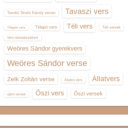
Tavaszi vers
Tamkó Sirató Károly versei
Téli vers
Télapó vers
Téli versek
Télapós vers
Vers iskolakezdésre
Weöres Sándor gyerekvers
Weöres Sándor verse
Állatvers
Zelk Zoltán verse
Állatos vers
Őszi vers
Őszi versek
újévi versek