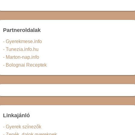
Partneroldalak
- Gyerekmese.info
- Tunezia.info.hu
- Marton-nap.info
- Bolognai Receptek
Linkajánló
- Gyerek színezők
- Zenék, dalok gyereknek