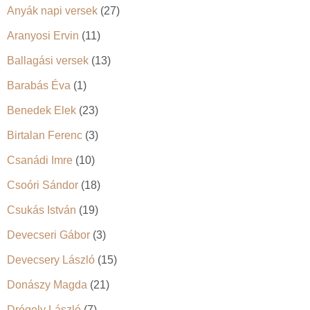
Anyák napi versek
(27)
Aranyosi Ervin
(11)
Ballagási versek
(13)
Barabás Éva
(1)
Benedek Elek
(23)
Birtalan Ferenc
(3)
Csanádi Imre
(10)
Csoóri Sándor
(18)
Csukás István
(19)
Devecseri Gábor
(3)
Devecsery László
(15)
Donászy Magda
(21)
Drégely László
(7)