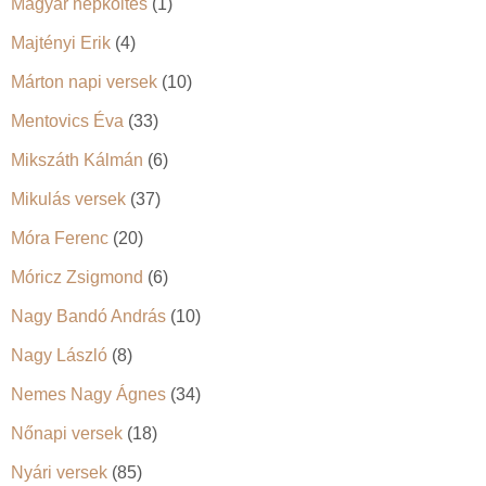
Magyar népköltés
(1)
Majtényi Erik
(4)
Márton napi versek
(10)
Mentovics Éva
(33)
Mikszáth Kálmán
(6)
Mikulás versek
(37)
Móra Ferenc
(20)
Móricz Zsigmond
(6)
Nagy Bandó András
(10)
Nagy László
(8)
Nemes Nagy Ágnes
(34)
Nőnapi versek
(18)
Nyári versek
(85)