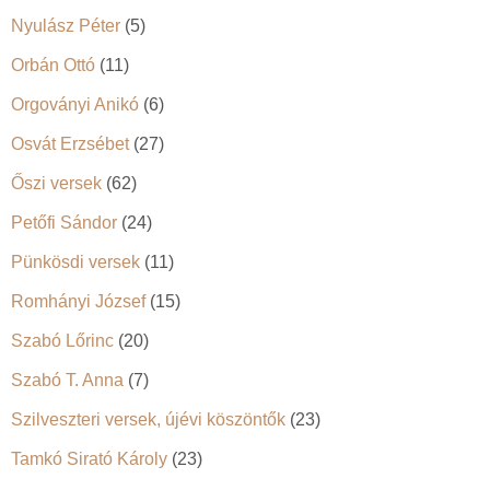
Nyulász Péter
(5)
Orbán Ottó
(11)
Orgoványi Anikó
(6)
Osvát Erzsébet
(27)
Őszi versek
(62)
Petőfi Sándor
(24)
Pünkösdi versek
(11)
Romhányi József
(15)
Szabó Lőrinc
(20)
Szabó T. Anna
(7)
Szilveszteri versek, újévi köszöntők
(23)
Tamkó Sirató Károly
(23)