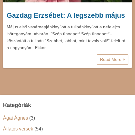
Gazdag Erzsébet: A legszebb május
Május első vasárnapjánkinyílott a tulipánkinyílott a nefelejcs
isöreganyám udvarán. ”Szép ünnepet! Szép ünnepet!”-
köszöntött a tulipán.”Szebbet, jobbat, mint tavaly volt!”-felelt rá
a nagyanyám. Ekkor…
Read More
Kategóriák
Ágai Ágnes
(3)
Állatos versek
(54)