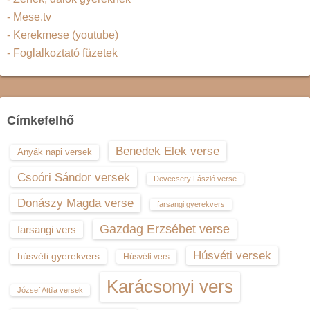
- Mese.tv
- Kerekmese (youtube)
- Foglalkoztató füzetek
Címkefelhő
Benedek Elek verse
Anyák napi versek
Csoóri Sándor versek
Devecsery László verse
Donászy Magda verse
farsangi gyerekvers
Gazdag Erzsébet verse
farsangi vers
Húsvéti versek
húsvéti gyerekvers
Húsvéti vers
Karácsonyi vers
József Attila versek