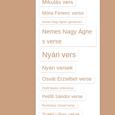
Mikulás vers
Móra Ferenc verse
Nemes Nagy Ágnes gyerekvers
Nemes Nagy Ágne
s verse
Nyári vers
Nyári versek
Osvát Erzsébet verse
Petőfi Sándor költeménye
Petőfi Sándor verse
Romhányi József verse
Szabó Lőrinc verse