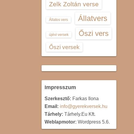
Zelk Zoltán verse
Állatvers
Állatos vers
Őszi vers
újévi versek
Őszi versek
Impresszum
Szerkesztő:
Farkas Ilona
Email:
info@gyerekversek.hu
Tárhely:
Tárhely.Eu Kft.
Weblapmotor:
Wordpress 5.6.