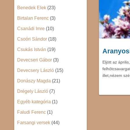
Benedek Elek
(23)
Birtalan Ferenc
(3)
Csanádi Imre
(10)
Csoóri Sándor
(18)
Csukás István
(19)
Aranyosi
Devecseri Gábor
(3)
Eljött az ápri
felhőtcsavargat
Devecsery László
(15)
illet,nézem sz
Donászy Magda
(21)
Drégely László
(7)
Egyéb kategória
(1)
Faludi Ferenc
(1)
Farsangi versek
(44)