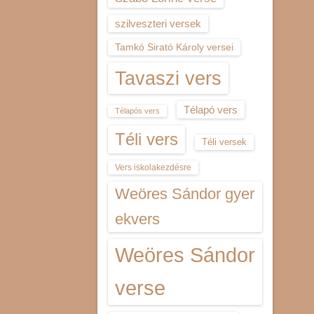
szilveszteri versek
Tamkó Sirató Károly versei
Tavaszi vers
Télapó vers
Télapós vers
Téli vers
Téli versek
Vers iskolakezdésre
Weöres Sándor gyer
ekvers
Weöres Sándor
verse