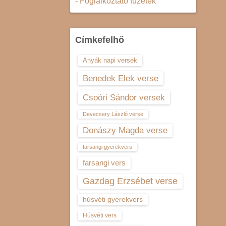
- Foglalkoztató füzetek
Címkefelhő
Anyák napi versek
Benedek Elek verse
Csoóri Sándor versek
Devecsery László verse
Donászy Magda verse
farsangi gyerekvers
farsangi vers
Gazdag Erzsébet verse
húsvéti gyerekvers
Húsvéti vers