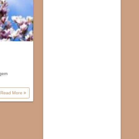
engem
Read More