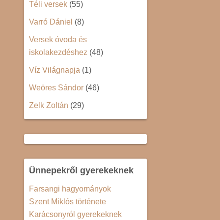
Téli versek
(55)
Varró Dániel
(8)
Versek óvoda és
iskolakezdéshez
(48)
Víz Világnapja
(1)
Weöres Sándor
(46)
Zelk Zoltán
(29)
Ünnepekről gyerekeknek
Farsangi hagyományok
Szent Miklós története
Karácsonyról gyerekeknek