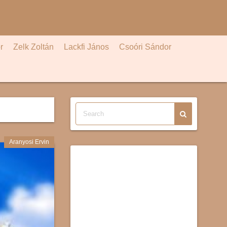
r
Zelk Zoltán
Lackfi János
Csoóri Sándor
Aranyosi Ervin