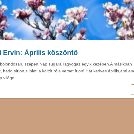
 Ervin: Április köszöntő
lis,bolondosan, szépen.Nap sugara ragyogaz egyik kezében.A másikban
, hadd sírjon,s ihleti a költőt,róla verset írjon! Hát kedves április,ami 
ép világo…