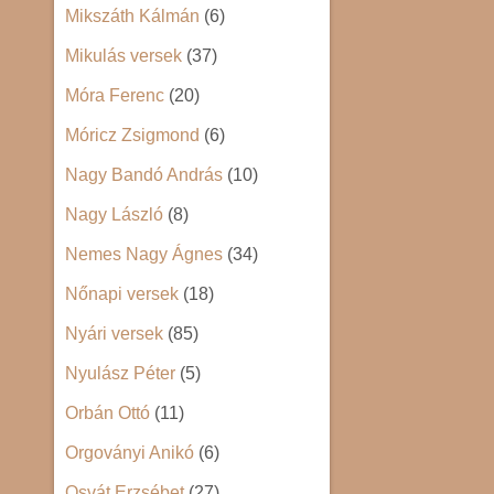
Mikszáth Kálmán
(6)
Mikulás versek
(37)
Móra Ferenc
(20)
Móricz Zsigmond
(6)
Nagy Bandó András
(10)
Nagy László
(8)
Nemes Nagy Ágnes
(34)
Nőnapi versek
(18)
Nyári versek
(85)
Nyulász Péter
(5)
Orbán Ottó
(11)
Orgoványi Anikó
(6)
Osvát Erzsébet
(27)