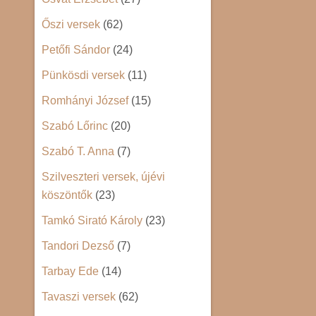
Őszi versek
(62)
Petőfi Sándor
(24)
Pünkösdi versek
(11)
Romhányi József
(15)
Szabó Lőrinc
(20)
Szabó T. Anna
(7)
Szilveszteri versek, újévi
köszöntők
(23)
Tamkó Sirató Károly
(23)
Tandori Dezső
(7)
Tarbay Ede
(14)
Tavaszi versek
(62)