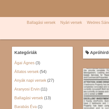
S
k
i
p
Ballagási versek
Nyári versek
Weöres Sán
t
o
c
o
Kategóriák
Apróhird
n
t
Ágai Ágnes
(3)
e
Állatos versek
(54)
n
t
Anyák napi versek
(27)
Aranyosi Ervin
(11)
Ballagási versek
(13)
Barabás Éva
(1)