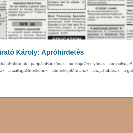
rató Károly: Apróhirdetés
rikájaPalikának - paripájaBorikának - barikájaOrsolyának - korcsolyája
ak - a csillagaÖdönkének - bödönkéjeMáriának - áriájaHubának - a g