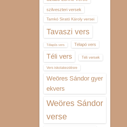
szilveszteri versek
Tamkó Sirató Károly versei
Tavaszi vers
Télapó vers
Télapós vers
Téli vers
Téli versek
Vers iskolakezdésre
Weöres Sándor gyer
ekvers
Weöres Sándor
verse