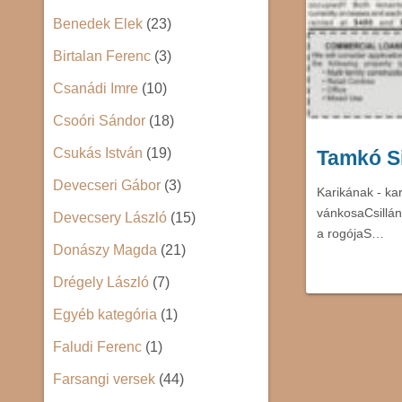
Benedek Elek
(23)
Birtalan Ferenc
(3)
Csanádi Imre
(10)
Csoóri Sándor
(18)
Csukás István
(19)
Tamkó Si
Devecseri Gábor
(3)
Karikának - ka
vánkosaCsillán
Devecsery László
(15)
a rogójaS…
Donászy Magda
(21)
Drégely László
(7)
Egyéb kategória
(1)
Faludi Ferenc
(1)
Farsangi versek
(44)