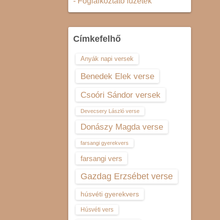
- Foglalkoztató füzetek
Címkefelhő
Anyák napi versek
Benedek Elek verse
Csoóri Sándor versek
Devecsery László verse
Donászy Magda verse
farsangi gyerekvers
farsangi vers
Gazdag Erzsébet verse
húsvéti gyerekvers
Húsvéti vers