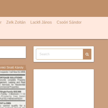
r
Zelk Zoltán
Lackfi János
Csoóri Sándor
mkó Sirató Károly