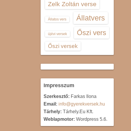
Zelk Zoltán verse
Állatvers
Állatos vers
Őszi vers
újévi versek
Őszi versek
Impresszum
Szerkesztő:
Farkas Ilona
Email:
info@gyerekversek.hu
Tárhely:
Tárhely.Eu Kft.
Weblapmotor:
Wordpress 5.6.