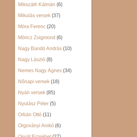
Mikszáth Kálmán
(6)
Mikulás versek
(37)
Móra Ferenc
(20)
Móricz Zsigmond
(6)
Nagy Bandó András
(10)
Nagy László
(8)
Nemes Nagy Ágnes
(34)
Nőnapi versek
(18)
Nyári versek
(85)
Nyulász Péter
(5)
Orbán Ottó
(11)
Orgoványi Anikó
(6)
Osvát Erzsébet
(27)