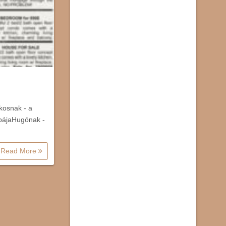
Ákosnak - a
ubájaHugónak -
Read More