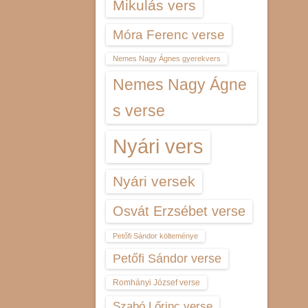
Mikulás vers
Móra Ferenc verse
Nemes Nagy Ágnes gyerekvers
Nemes Nagy Ágne
s verse
Nyári vers
Nyári versek
Osvát Erzsébet verse
Petőfi Sándor költeménye
Petőfi Sándor verse
Romhányi József verse
Szabó Lőrinc verse