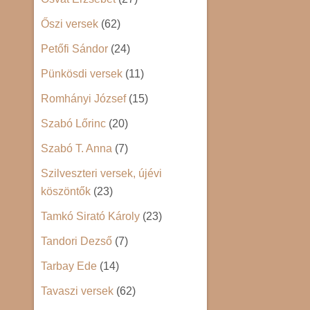
Őszi versek
(62)
Petőfi Sándor
(24)
Pünkösdi versek
(11)
Romhányi József
(15)
Szabó Lőrinc
(20)
Szabó T. Anna
(7)
Szilveszteri versek, újévi
köszöntők
(23)
Tamkó Sirató Károly
(23)
Tandori Dezső
(7)
Tarbay Ede
(14)
Tavaszi versek
(62)