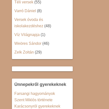
Téli versek
(55)
Varró Dániel
(8)
Versek óvoda és
iskolakezdéshez
(48)
Víz Világnapja
(1)
Weöres Sándor
(46)
Zelk Zoltán
(29)
Ünnepekről gyerekeknek
Farsangi hagyományok
Szent Miklós története
Karácsonyról gyerekeknek