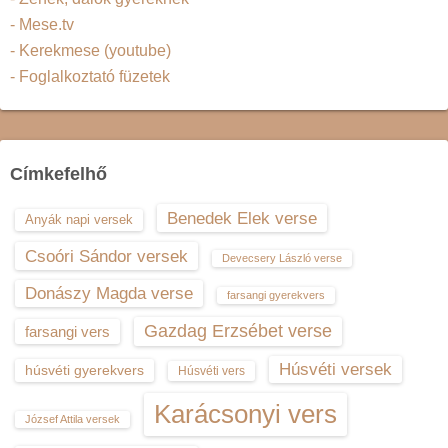
- Mese.tv
- Kerekmese (youtube)
- Foglalkoztató füzetek
Címkefelhő
Benedek Elek verse
Anyák napi versek
Csoóri Sándor versek
Devecsery László verse
Donászy Magda verse
farsangi gyerekvers
Gazdag Erzsébet verse
farsangi vers
Húsvéti versek
húsvéti gyerekvers
Húsvéti vers
Karácsonyi vers
József Attila versek