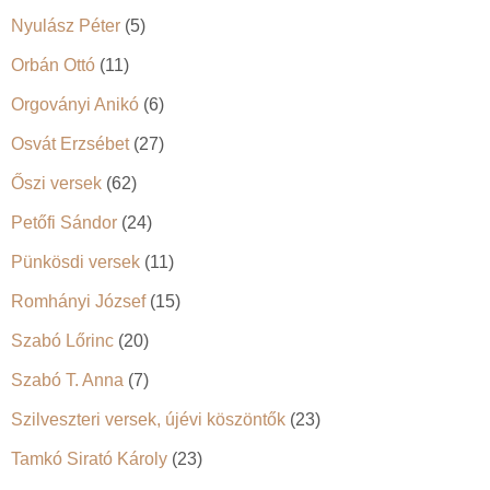
Nyulász Péter
(5)
Orbán Ottó
(11)
Orgoványi Anikó
(6)
Osvát Erzsébet
(27)
Őszi versek
(62)
Petőfi Sándor
(24)
Pünkösdi versek
(11)
Romhányi József
(15)
Szabó Lőrinc
(20)
Szabó T. Anna
(7)
Szilveszteri versek, újévi köszöntők
(23)
Tamkó Sirató Károly
(23)