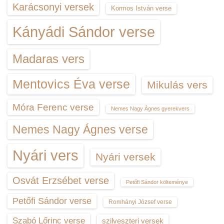
Karácsonyi versek
Kormos István verse
Kányádi Sándor verse
Madaras vers
Mentovics Éva verse
Mikulás vers
Móra Ferenc verse
Nemes Nagy Ágnes gyerekvers
Nemes Nagy Ágnes verse
Nyári vers
Nyári versek
Osvát Erzsébet verse
Petőfi Sándor költeménye
Petőfi Sándor verse
Romhányi József verse
Szabó Lőrinc verse
szilveszteri versek