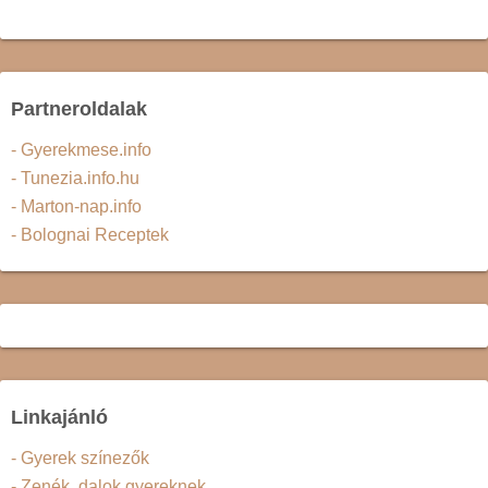
Partneroldalak
- Gyerekmese.info
- Tunezia.info.hu
- Marton-nap.info
- Bolognai Receptek
Linkajánló
- Gyerek színezők
- Zenék, dalok gyereknek