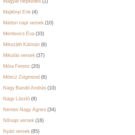
Magyar népköltés
(1)
Majtényi Erik
(4)
Márton napi versek
(10)
Mentovics Éva
(33)
Mikszáth Kálmán
(6)
Mikulás versek
(37)
Móra Ferenc
(20)
Móricz Zsigmond
(6)
Nagy Bandó András
(10)
Nagy László
(8)
Nemes Nagy Ágnes
(34)
Nőnapi versek
(18)
Nyári versek
(85)