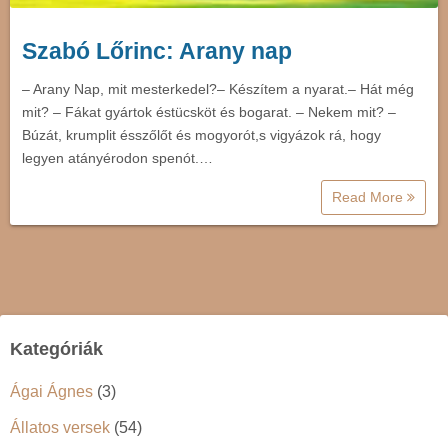
Szabó Lőrinc: Arany nap
– Arany Nap, mit mesterkedel?– Készítem a nyarat.– Hát még
mit? – Fákat gyártok éstücsköt és bogarat. – Nekem mit? –
Búzát, krumplit ésszőlőt és mogyorót,s vigyázok rá, hogy
legyen atányérodon spenót.…
Read More
Kategóriák
Ágai Ágnes
(3)
Állatos versek
(54)