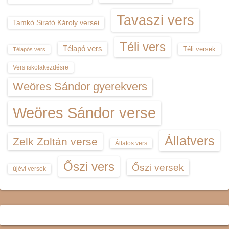
Tavaszi vers
Tamkó Sirató Károly versei
Téli vers
Télapó vers
Téli versek
Télapós vers
Vers iskolakezdésre
Weöres Sándor gyerekvers
Weöres Sándor verse
Állatvers
Zelk Zoltán verse
Állatos vers
Őszi vers
Őszi versek
újévi versek