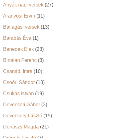
Anyák napi versek
(27)
Aranyosi Ervin
(11)
Ballagási versek
(13)
Barabás Éva
(1)
Benedek Elek
(23)
Birtalan Ferenc
(3)
Csanádi Imre
(10)
Csoóri Sándor
(18)
Csukás István
(19)
Devecseri Gábor
(3)
Devecsery László
(15)
Donászy Magda
(21)
Drégely László
(7)