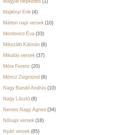
Magyar népköltés
(1)
Majtényi Erik
(4)
Márton napi versek
(10)
Mentovics Éva
(33)
Mikszáth Kálmán
(6)
Mikulás versek
(37)
Móra Ferenc
(20)
Móricz Zsigmond
(6)
Nagy Bandó András
(10)
Nagy László
(8)
Nemes Nagy Ágnes
(34)
Nőnapi versek
(18)
Nyári versek
(85)