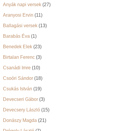
Anyák napi versek
(27)
Aranyosi Ervin
(11)
Ballagási versek
(13)
Barabás Éva
(1)
Benedek Elek
(23)
Birtalan Ferenc
(3)
Csanádi Imre
(10)
Csoóri Sándor
(18)
Csukás István
(19)
Devecseri Gábor
(3)
Devecsery László
(15)
Donászy Magda
(21)
Drégely László
(7)