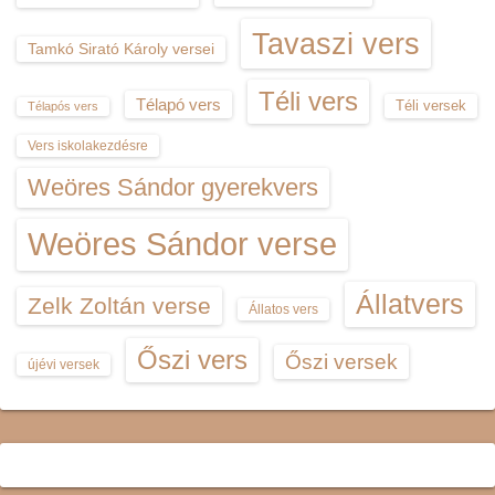
Tavaszi vers
Tamkó Sirató Károly versei
Téli vers
Télapó vers
Téli versek
Télapós vers
Vers iskolakezdésre
Weöres Sándor gyerekvers
Weöres Sándor verse
Állatvers
Zelk Zoltán verse
Állatos vers
Őszi vers
Őszi versek
újévi versek