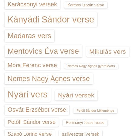
Karácsonyi versek
Kormos István verse
Kányádi Sándor verse
Madaras vers
Mentovics Éva verse
Mikulás vers
Móra Ferenc verse
Nemes Nagy Ágnes gyerekvers
Nemes Nagy Ágnes verse
Nyári vers
Nyári versek
Osvát Erzsébet verse
Petőfi Sándor költeménye
Petőfi Sándor verse
Romhányi József verse
Szabó Lőrinc verse
szilveszteri versek