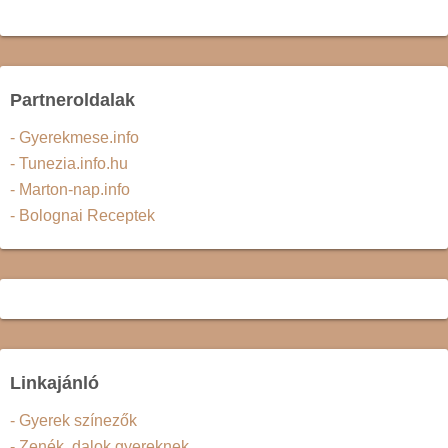
Partneroldalak
- Gyerekmese.info
- Tunezia.info.hu
- Marton-nap.info
- Bolognai Receptek
Linkajánló
- Gyerek színezők
- Zenék, dalok gyereknek