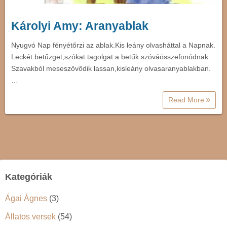
Károlyi Amy: Aranyablak
Nyugvó Nap fényétőrzi az ablak.Kis leány olvasháttal a Napnak.
Leckét betűzget,szókat tagolgat:a betűk szóváösszefonódnak.
Szavakból meseszövődik lassan,kisleány olvasaranyablakban.
…
Read More
Kategóriák
Ágai Ágnes
(3)
Állatos versek
(54)