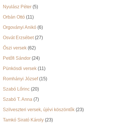
Nyulász Péter
(5)
Orbán Ottó
(11)
Orgoványi Anikó
(6)
Osvát Erzsébet
(27)
Őszi versek
(62)
Petőfi Sándor
(24)
Pünkösdi versek
(11)
Romhányi József
(15)
Szabó Lőrinc
(20)
Szabó T. Anna
(7)
Szilveszteri versek, újévi köszöntők
(23)
Tamkó Sirató Károly
(23)