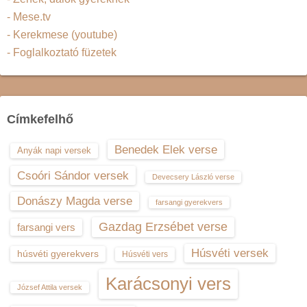
- Mese.tv
- Kerekmese (youtube)
- Foglalkoztató füzetek
Címkefelhő
Benedek Elek verse
Anyák napi versek
Csoóri Sándor versek
Devecsery László verse
Donászy Magda verse
farsangi gyerekvers
Gazdag Erzsébet verse
farsangi vers
Húsvéti versek
húsvéti gyerekvers
Húsvéti vers
Karácsonyi vers
József Attila versek