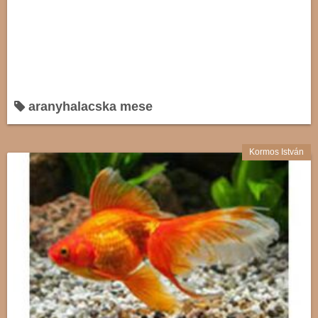
aranyhalacska mese
Kormos István