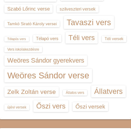
Szabó Lőrinc verse
szilveszteri versek
Tavaszi vers
Tamkó Sirató Károly versei
Téli vers
Télapó vers
Téli versek
Télapós vers
Vers iskolakezdésre
Weöres Sándor gyerekvers
Weöres Sándor verse
Állatvers
Zelk Zoltán verse
Állatos vers
Őszi vers
Őszi versek
újévi versek