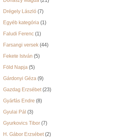
Donászy Magda
(21)
Drégely László
(7)
Egyéb kategória
(1)
Faludi Ferenc
(1)
Farsangi versek
(44)
Fekete István
(5)
Föld Napja
(5)
Gárdonyi Géza
(9)
Gazdag Erzsébet
(23)
Gyárfás Endre
(8)
Gyulai Pál
(3)
Gyurkovics Tibor
(7)
H. Gábor Erzsébet
(2)