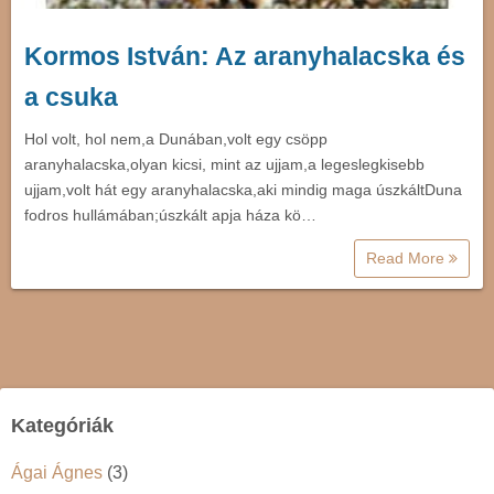
Kormos István: Az aranyhalacska és
a csuka
Hol volt, hol nem,a Dunában,volt egy csöpp
aranyhalacska,olyan kicsi, mint az ujjam,a legeslegkisebb
ujjam,volt hát egy aranyhalacska,aki mindig maga úszkáltDuna
fodros hullámában;úszkált apja háza kö…
Read More
Kategóriák
Ágai Ágnes
(3)