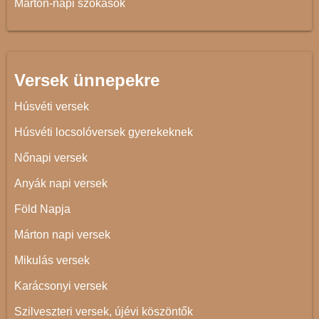
Márton-napi szokások
Versek ünnepekre
Húsvéti versek
Húsvéti locsolóversek gyerekeknek
Nőnapi versek
Anyák napi versek
Föld Napja
Márton napi versek
Mikulás versek
Karácsonyi versek
Szilveszteri versek, újévi köszöntők