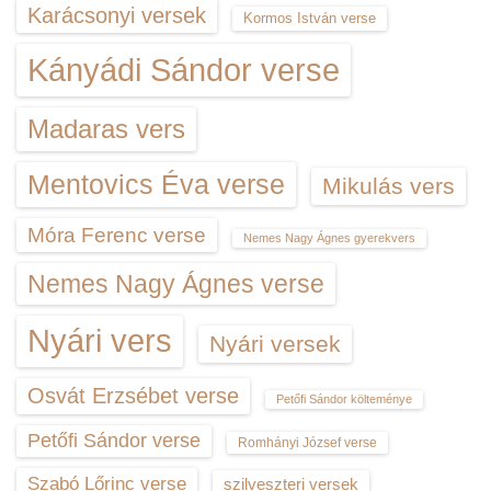
Karácsonyi versek
Kormos István verse
Kányádi Sándor verse
Madaras vers
Mentovics Éva verse
Mikulás vers
Móra Ferenc verse
Nemes Nagy Ágnes gyerekvers
Nemes Nagy Ágnes verse
Nyári vers
Nyári versek
Osvát Erzsébet verse
Petőfi Sándor költeménye
Petőfi Sándor verse
Romhányi József verse
Szabó Lőrinc verse
szilveszteri versek