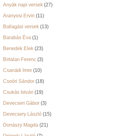
Anyák napi versek
(27)
Aranyosi Ervin
(11)
Ballagási versek
(13)
Barabás Éva
(1)
Benedek Elek
(23)
Birtalan Ferenc
(3)
Csanádi Imre
(10)
Csoóri Sándor
(18)
Csukás István
(19)
Devecseri Gábor
(3)
Devecsery László
(15)
Donászy Magda
(21)
Drégely László
(7)