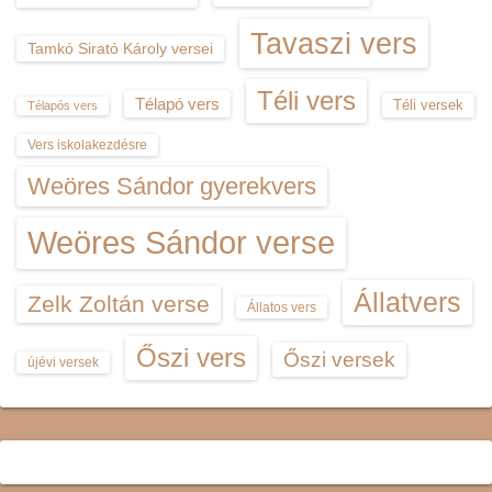
Tavaszi vers
Tamkó Sirató Károly versei
Téli vers
Télapó vers
Téli versek
Télapós vers
Vers iskolakezdésre
Weöres Sándor gyerekvers
Weöres Sándor verse
Állatvers
Zelk Zoltán verse
Állatos vers
Őszi vers
Őszi versek
újévi versek