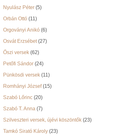
Nyulász Péter
(5)
Orbán Ottó
(11)
Orgoványi Anikó
(6)
Osvát Erzsébet
(27)
Őszi versek
(62)
Petőfi Sándor
(24)
Pünkösdi versek
(11)
Romhányi József
(15)
Szabó Lőrinc
(20)
Szabó T. Anna
(7)
Szilveszteri versek, újévi köszöntők
(23)
Tamkó Sirató Károly
(23)