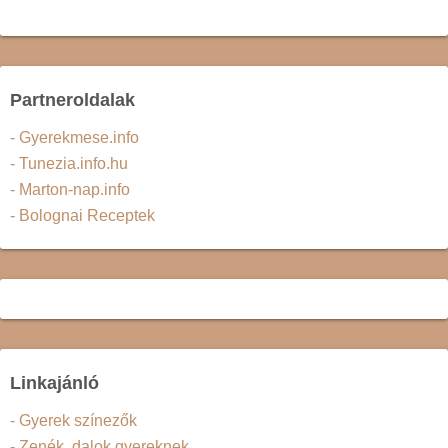
Partneroldalak
- Gyerekmese.info
- Tunezia.info.hu
- Marton-nap.info
- Bolognai Receptek
Linkajánló
- Gyerek színezők
- Zenék, dalok gyereknek