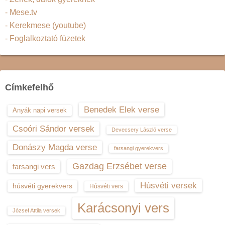
- Mese.tv
- Kerekmese (youtube)
- Foglalkoztató füzetek
Címkefelhő
Benedek Elek verse
Anyák napi versek
Csoóri Sándor versek
Devecsery László verse
Donászy Magda verse
farsangi gyerekvers
Gazdag Erzsébet verse
farsangi vers
Húsvéti versek
húsvéti gyerekvers
Húsvéti vers
Karácsonyi vers
József Attila versek