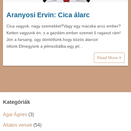
Aranyosi Ervin: Cica álarc
Cica vagyok, nagy szemekkel?Vagy egy macska arcú ember?
Ketten vagyunk én, s a gazdám,ember szemet ő ragaszt rám!
Jön a farsang, úgy döntöttünk,hogy közös álarcot
öltünk.Elmegyünk a jelmezbálba,egy jel…
Read More
Kategóriák
Ágai Ágnes
(3)
Állatos versek
(54)