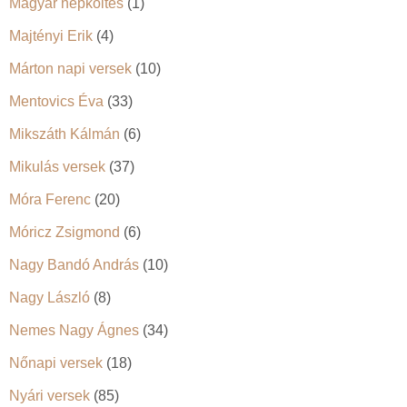
Magyar népköltés
(1)
Majtényi Erik
(4)
Márton napi versek
(10)
Mentovics Éva
(33)
Mikszáth Kálmán
(6)
Mikulás versek
(37)
Móra Ferenc
(20)
Móricz Zsigmond
(6)
Nagy Bandó András
(10)
Nagy László
(8)
Nemes Nagy Ágnes
(34)
Nőnapi versek
(18)
Nyári versek
(85)