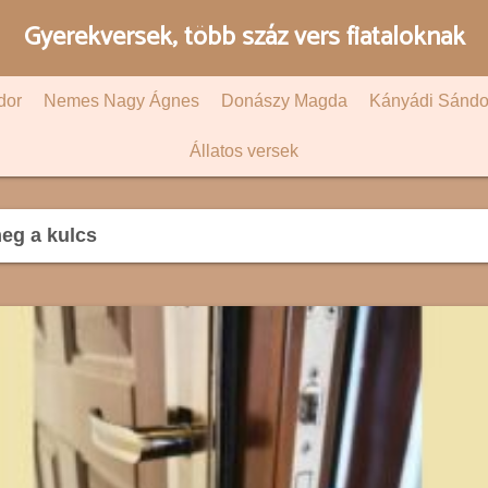
Gyerekversek, több száz vers fiataloknak
dor
Nemes Nagy Ágnes
Donászy Magda
Kányádi Sándo
Állatos versek
eg a kulcs