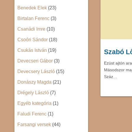
Benedek Elek
(23)
Birtalan Ferenc
(3)
Csanádi Imre
(10)
Csoóri Sándor
(18)
Csukás István
(19)
Szabó Lő
Devecseri Gábor
(3)
Ezüst ajtón ara
Másodszor majd
Devecsery László
(15)
Száz…
Donászy Magda
(21)
Drégely László
(7)
Egyéb kategória
(1)
Faludi Ferenc
(1)
Farsangi versek
(44)