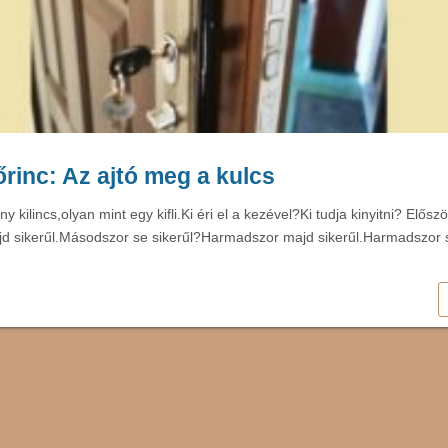
rinc: Az ajtó meg a kulcs
ny kilincs,olyan mint egy kifli.Ki éri el a kezével?Ki tudja kinyitni? Elős
 sikerűl.Másodszor se sikerűl?Harmadszor majd sikerűl.Harmadszor s