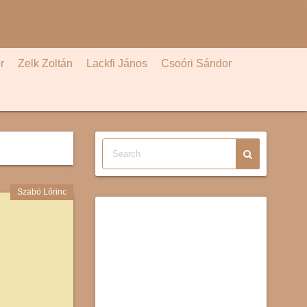
r
Zelk Zoltán
Lackfi János
Csoóri Sándor
Szabó Lőrinc