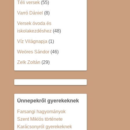
Téli versek
(55)
Varró Dániel
(8)
Versek óvoda és
iskolakezdéshez
(48)
Víz Világnapja
(1)
Weöres Sándor
(46)
Zelk Zoltán
(29)
Ünnepekről gyerekeknek
Farsangi hagyományok
Szent Miklós története
Karácsonyról gyerekeknek