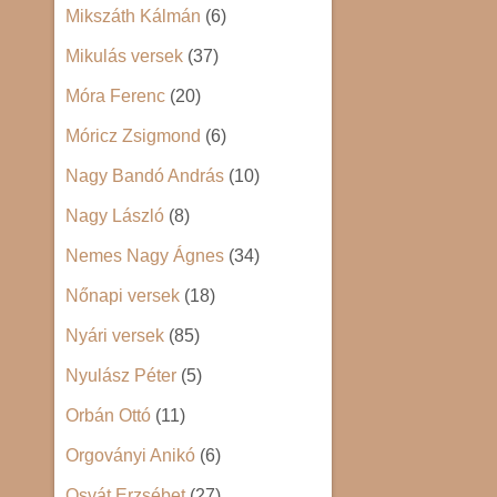
Mikszáth Kálmán
(6)
Mikulás versek
(37)
Móra Ferenc
(20)
Móricz Zsigmond
(6)
Nagy Bandó András
(10)
Nagy László
(8)
Nemes Nagy Ágnes
(34)
Nőnapi versek
(18)
Nyári versek
(85)
Nyulász Péter
(5)
Orbán Ottó
(11)
Orgoványi Anikó
(6)
Osvát Erzsébet
(27)