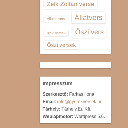
Zelk Zoltán verse
Állatvers
Állatos vers
Őszi vers
újévi versek
Őszi versek
Impresszum
Szerkesztő:
Farkas Ilona
Email:
info@gyerekversek.hu
Tárhely:
Tárhely.Eu Kft.
Weblapmotor:
Wordpress 5.6.