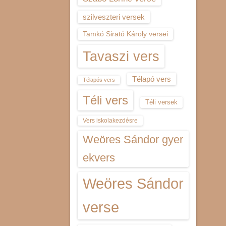
szilveszteri versek
Tamkó Sirató Károly versei
Tavaszi vers
Télapó vers
Télapós vers
Téli vers
Téli versek
Vers iskolakezdésre
Weöres Sándor gyer
ekvers
Weöres Sándor
verse