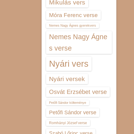
Mikulás vers
Móra Ferenc verse
Nemes Nagy Ágnes gyerekvers
Nemes Nagy Ágne
s verse
Nyári vers
Nyári versek
Osvát Erzsébet verse
Petőfi Sándor költeménye
Petőfi Sándor verse
Romhányi József verse
Szabó Lőrinc verse