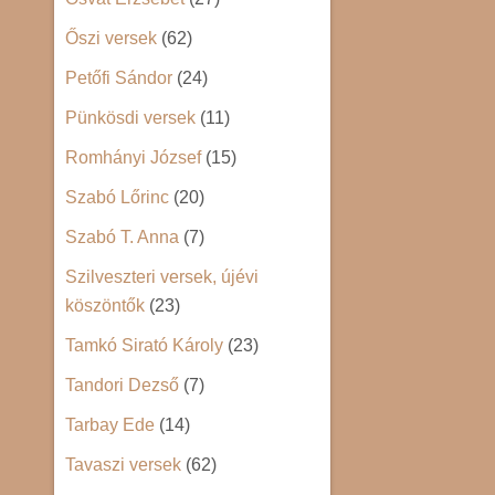
Őszi versek
(62)
Petőfi Sándor
(24)
Pünkösdi versek
(11)
Romhányi József
(15)
Szabó Lőrinc
(20)
Szabó T. Anna
(7)
Szilveszteri versek, újévi
köszöntők
(23)
Tamkó Sirató Károly
(23)
Tandori Dezső
(7)
Tarbay Ede
(14)
Tavaszi versek
(62)