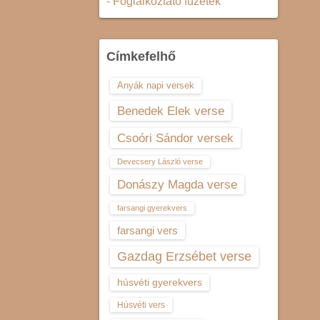
- Foglalkoztató füzetek
Címkefelhő
Anyák napi versek
Benedek Elek verse
Csoóri Sándor versek
Devecsery László verse
Donászy Magda verse
farsangi gyerekvers
farsangi vers
Gazdag Erzsébet verse
húsvéti gyerekvers
Húsvéti vers