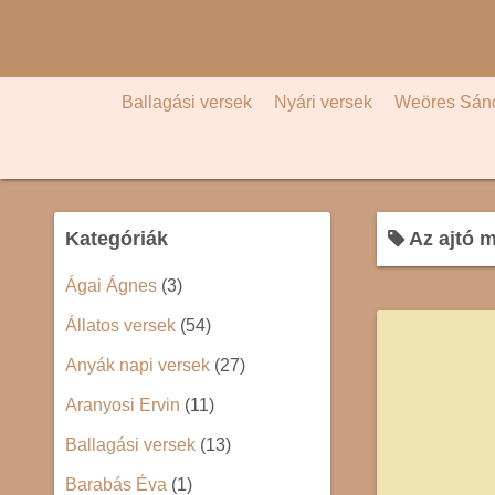
S
k
i
p
Ballagási versek
Nyári versek
Weöres Sán
t
o
c
o
Kategóriák
Az ajtó m
n
t
Ágai Ágnes
(3)
e
Állatos versek
(54)
n
t
Anyák napi versek
(27)
Aranyosi Ervin
(11)
Ballagási versek
(13)
Barabás Éva
(1)