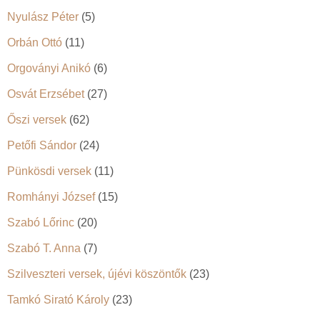
Nyulász Péter
(5)
Orbán Ottó
(11)
Orgoványi Anikó
(6)
Osvát Erzsébet
(27)
Őszi versek
(62)
Petőfi Sándor
(24)
Pünkösdi versek
(11)
Romhányi József
(15)
Szabó Lőrinc
(20)
Szabó T. Anna
(7)
Szilveszteri versek, újévi köszöntők
(23)
Tamkó Sirató Károly
(23)