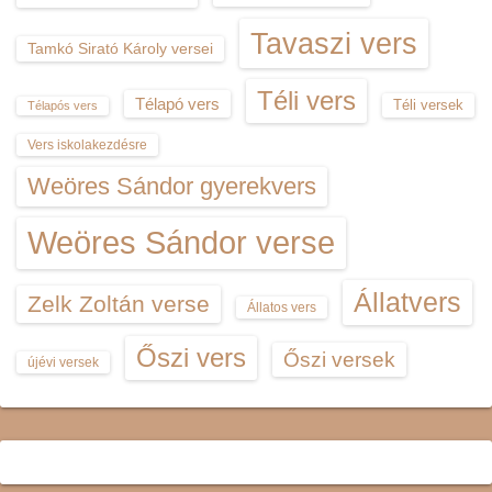
Tavaszi vers
Tamkó Sirató Károly versei
Téli vers
Télapó vers
Téli versek
Télapós vers
Vers iskolakezdésre
Weöres Sándor gyerekvers
Weöres Sándor verse
Állatvers
Zelk Zoltán verse
Állatos vers
Őszi vers
Őszi versek
újévi versek