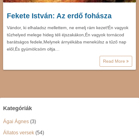
Fekete István: Az erdő fohásza
Vándor, ki elhaladsz mellettem, ne emelj rám kezet!Én vagyok
tűzhelyed melege hideg téli éjszakákon,Én vagyok tornácod
barátságos fedele,Melynek árnyékába menekülsz a tűző nap
elől,És gyümölcsöm oltja…
Read More
Kategóriák
Ágai Ágnes
(3)
Állatos versek
(54)