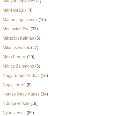
Magyar népköltés
(1)
Majtényi Erik
(4)
Márton napi versek
(10)
Mentovics Éva
(33)
Mikszáth Kálmán
(6)
Mikulás versek
(37)
Móra Ferenc
(20)
Móricz Zsigmond
(6)
Nagy Bandó András
(10)
Nagy László
(8)
Nemes Nagy Ágnes
(34)
Nőnapi versek
(18)
Nyári versek
(85)