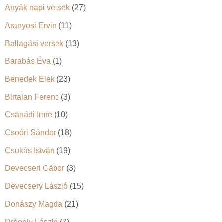
Anyák napi versek
(27)
Aranyosi Ervin
(11)
Ballagási versek
(13)
Barabás Éva
(1)
Benedek Elek
(23)
Birtalan Ferenc
(3)
Csanádi Imre
(10)
Csoóri Sándor
(18)
Csukás István
(19)
Devecseri Gábor
(3)
Devecsery László
(15)
Donászy Magda
(21)
Drégely László
(7)