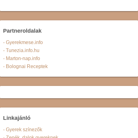
Partneroldalak
- Gyerekmese.info
- Tunezia.info.hu
- Marton-nap.info
- Bolognai Receptek
Linkajánló
- Gyerek színezők
- Zenék, dalok gyereknek