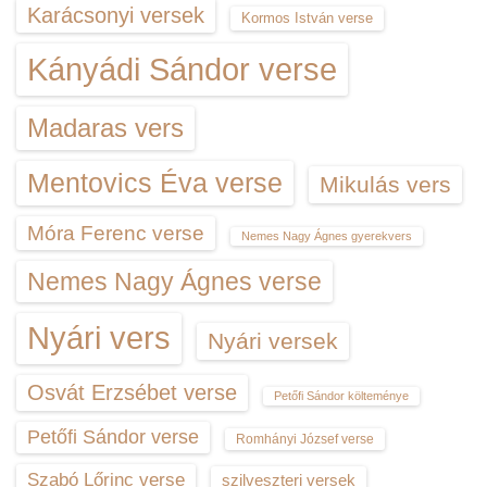
Karácsonyi versek
Kormos István verse
Kányádi Sándor verse
Madaras vers
Mentovics Éva verse
Mikulás vers
Móra Ferenc verse
Nemes Nagy Ágnes gyerekvers
Nemes Nagy Ágnes verse
Nyári vers
Nyári versek
Osvát Erzsébet verse
Petőfi Sándor költeménye
Petőfi Sándor verse
Romhányi József verse
Szabó Lőrinc verse
szilveszteri versek