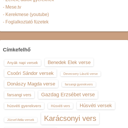
- Mese.tv
- Kerekmese (youtube)
- Foglalkoztató füzetek
Címkefelhő
Benedek Elek verse
Anyák napi versek
Csoóri Sándor versek
Devecsery László verse
Donászy Magda verse
farsangi gyerekvers
Gazdag Erzsébet verse
farsangi vers
Húsvéti versek
húsvéti gyerekvers
Húsvéti vers
Karácsonyi vers
József Attila versek