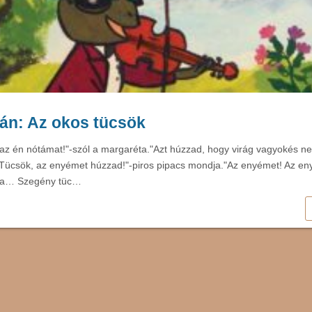
tán: Az okos tücsök
az én nótámat!"-szól a margaréta."Azt húzzad, hogy virág vagyokés n
Tücsök, az enyémet húzzad!"-piros pipacs mondja."Az enyémet! Az en
rba… Szegény tüc…