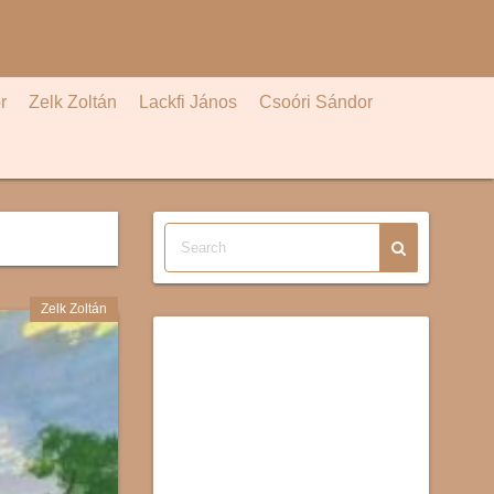
r
Zelk Zoltán
Lackfi János
Csoóri Sándor
Zelk Zoltán