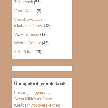
Téli versek
(55)
Varró Dániel
(8)
Versek óvoda és
iskolakezdéshez
(48)
Víz Világnapja
(1)
Weöres Sándor
(46)
Zelk Zoltán
(29)
Ünnepekről gyerekeknek
Farsangi hagyományok
Szent Miklós története
Karácsonyról gyerekeknek