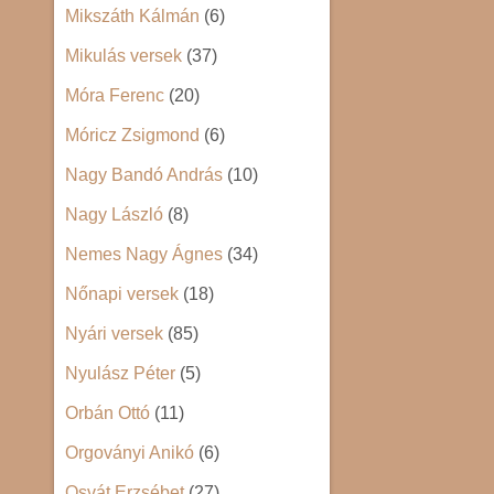
Mikszáth Kálmán
(6)
Mikulás versek
(37)
Móra Ferenc
(20)
Móricz Zsigmond
(6)
Nagy Bandó András
(10)
Nagy László
(8)
Nemes Nagy Ágnes
(34)
Nőnapi versek
(18)
Nyári versek
(85)
Nyulász Péter
(5)
Orbán Ottó
(11)
Orgoványi Anikó
(6)
Osvát Erzsébet
(27)