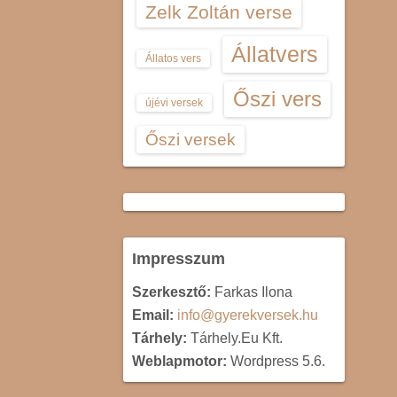
Zelk Zoltán verse
Állatvers
Állatos vers
Őszi vers
újévi versek
Őszi versek
Impresszum
Szerkesztő:
Farkas Ilona
Email:
info@gyerekversek.hu
Tárhely:
Tárhely.Eu Kft.
Weblapmotor:
Wordpress 5.6.