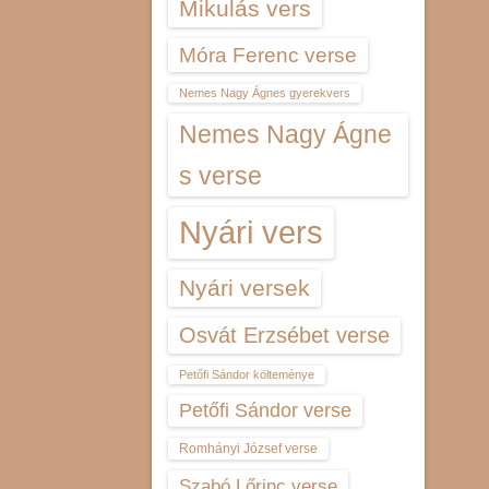
Mikulás vers
Móra Ferenc verse
Nemes Nagy Ágnes gyerekvers
Nemes Nagy Ágne
s verse
Nyári vers
Nyári versek
Osvát Erzsébet verse
Petőfi Sándor költeménye
Petőfi Sándor verse
Romhányi József verse
Szabó Lőrinc verse