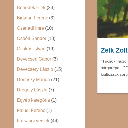
Benedek Elek
(23)
Birtalan Ferenc
(3)
Csanádi Imre
(10)
Csoóri Sándor
(18)
Csukás István
(19)
Zelk Zol
Devecseri Gábor
(3)
"Tücsök, húzd 
sárgarépa…" "
Devecsery László
(15)
kiáltozzák so
Donászy Magda
(21)
Drégely László
(7)
Egyéb kategória
(1)
Faludi Ferenc
(1)
Farsangi versek
(44)