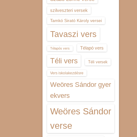
szilveszteri versek
Tamkó Sirató Károly versei
Tavaszi vers
Télapó vers
Télapós vers
Téli vers
Téli versek
Vers iskolakezdésre
Weöres Sándor gyer
ekvers
Weöres Sándor
verse