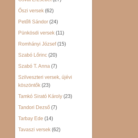
Őszi versek
(62)
Petőfi Sándor
(24)
Pünkösdi versek
(11)
Romhányi József
(15)
Szabó Lőrinc
(20)
Szabó T. Anna
(7)
Szilveszteri versek, újévi
köszöntők
(23)
Tamkó Sirató Károly
(23)
Tandori Dezső
(7)
Tarbay Ede
(14)
Tavaszi versek
(62)