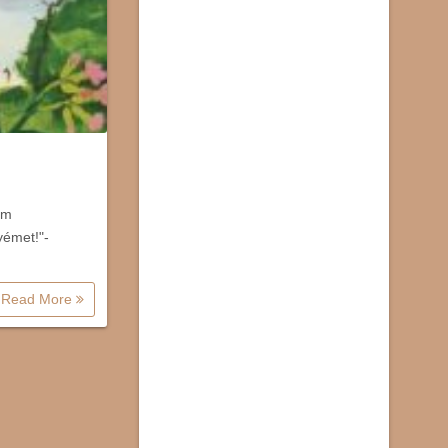
em
yémet!"-
Read More