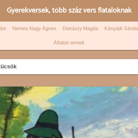
Gyerekversek, több száz vers fiataloknak
dor
Nemes Nagy Ágnes
Donászy Magda
Kányádi Sándo
Állatos versek
tücsök