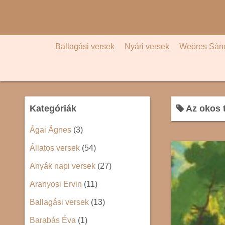
S
k
i
p
Ballagási versek
Nyári versek
Weöres Sán
t
o
c
o
Kategóriák
Az okos 
n
t
Ágai Ágnes
(3)
e
Állatos versek
(54)
n
t
Anyák napi versek
(27)
Aranyosi Ervin
(11)
Ballagási versek
(13)
Barabás Éva
(1)