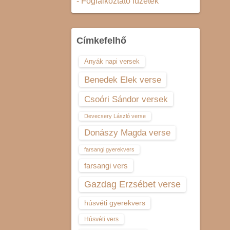
- Foglalkoztató füzetek
Címkefelhő
Anyák napi versek
Benedek Elek verse
Csoóri Sándor versek
Devecsery László verse
Donászy Magda verse
farsangi gyerekvers
farsangi vers
Gazdag Erzsébet verse
húsvéti gyerekvers
Húsvéti vers