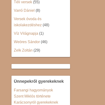
Téli versek
(55)
Varró Dániel
(8)
Versek óvoda és
iskolakezdéshez
(48)
Víz Világnapja
(1)
Weöres Sándor
(46)
Zelk Zoltán
(29)
Ünnepekről gyerekeknek
Farsangi hagyományok
Szent Miklós története
Karácsonyról gyerekeknek