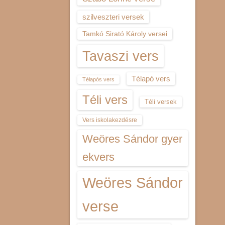
szilveszteri versek
Tamkó Sirató Károly versei
Tavaszi vers
Télapó vers
Télapós vers
Téli vers
Téli versek
Vers iskolakezdésre
Weöres Sándor gyer
ekvers
Weöres Sándor
verse