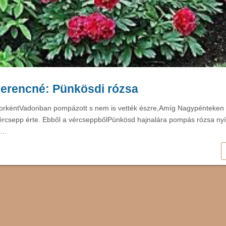
Ferencné: Pünkösdi rózsa
korkéntVadonban pompázott s nem is vették észre,Amíg Nagypénteken 
ércsepp érte. Ebből a vércseppbőlPünkösd hajnalára pompás rózsa nyíl
s…