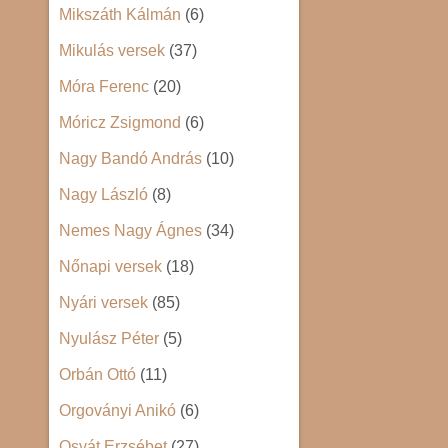
Mikszáth Kálmán
(6)
Mikulás versek
(37)
Móra Ferenc
(20)
Móricz Zsigmond
(6)
Nagy Bandó András
(10)
Nagy László
(8)
Nemes Nagy Ágnes
(34)
Nőnapi versek
(18)
Nyári versek
(85)
Nyulász Péter
(5)
Orbán Ottó
(11)
Orgoványi Anikó
(6)
Osvát Erzsébet
(27)