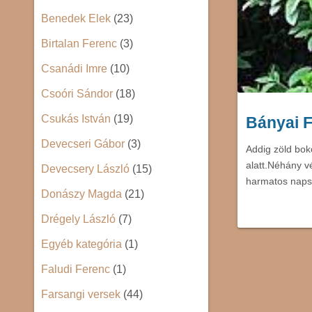
Benedek Elek
(23)
Birtalan Ferenc
(3)
Csanádi Imre
(10)
Csoóri Sándor
(18)
Csukás István
(19)
Bányai 
Devecseri Gábor
(3)
Addig zöld bo
alatt.Néhány v
Devecsery László
(15)
harmatos nap
Donászy Magda
(21)
Drégely László
(7)
Egyéb kategória
(1)
Faludi Ferenc
(1)
Farsangi versek
(44)