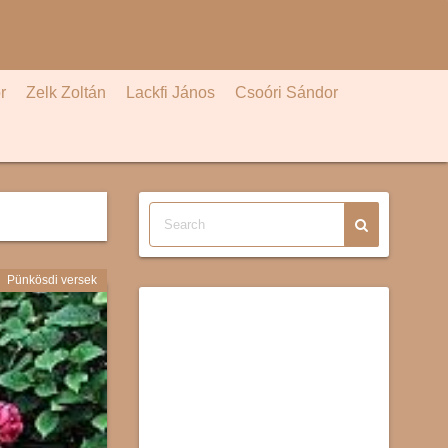
r
Zelk Zoltán
Lackfi János
Csoóri Sándor
Pünkösdi versek