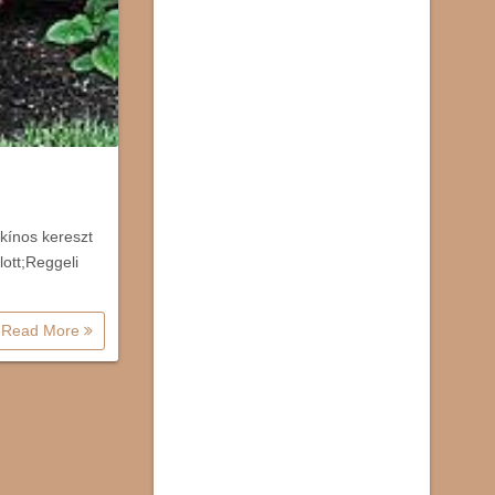
kínos kereszt
ott;Reggeli
Read More