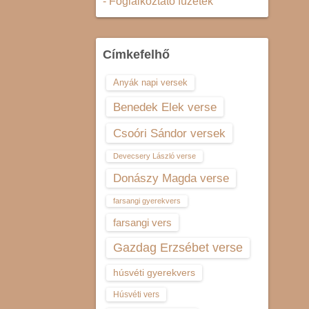
- Foglalkoztató füzetek
Címkefelhő
Anyák napi versek
Benedek Elek verse
Csoóri Sándor versek
Devecsery László verse
Donászy Magda verse
farsangi gyerekvers
farsangi vers
Gazdag Erzsébet verse
húsvéti gyerekvers
Húsvéti vers