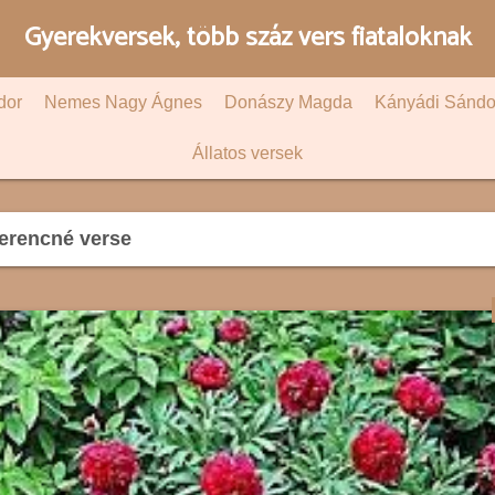
Gyerekversek, több száz vers fiataloknak
dor
Nemes Nagy Ágnes
Donászy Magda
Kányádi Sándo
Állatos versek
erencné verse