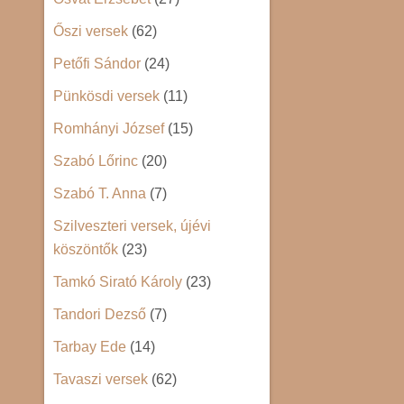
Őszi versek
(62)
Petőfi Sándor
(24)
Pünkösdi versek
(11)
Romhányi József
(15)
Szabó Lőrinc
(20)
Szabó T. Anna
(7)
Szilveszteri versek, újévi
köszöntők
(23)
Tamkó Sirató Károly
(23)
Tandori Dezső
(7)
Tarbay Ede
(14)
Tavaszi versek
(62)