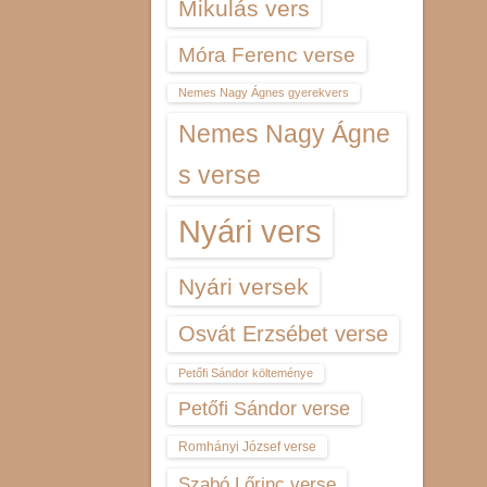
Mikulás vers
Móra Ferenc verse
Nemes Nagy Ágnes gyerekvers
Nemes Nagy Ágne
s verse
Nyári vers
Nyári versek
Osvát Erzsébet verse
Petőfi Sándor költeménye
Petőfi Sándor verse
Romhányi József verse
Szabó Lőrinc verse