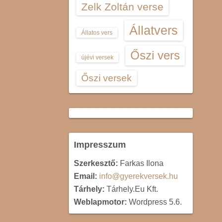
Zelk Zoltán verse
Állatvers
Állatos vers
Őszi vers
újévi versek
Őszi versek
Impresszum
Szerkesztő:
Farkas Ilona
Email:
info@gyerekversek.hu
Tárhely:
Tárhely.Eu Kft.
Weblapmotor:
Wordpress 5.6.