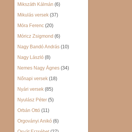
Mikszáth Kálmán
(6)
Mikulás versek
(37)
Móra Ferenc
(20)
Móricz Zsigmond
(6)
Nagy Bandó András
(10)
Nagy László
(8)
Nemes Nagy Ágnes
(34)
Nőnapi versek
(18)
Nyári versek
(85)
Nyulász Péter
(5)
Orbán Ottó
(11)
Orgoványi Anikó
(6)
Osvát Erzsébet
(27)