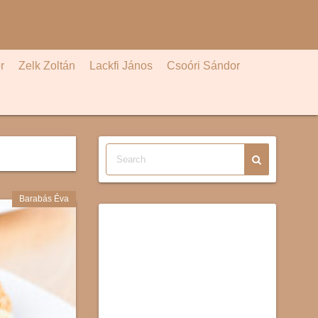
r
Zelk Zoltán
Lackfi János
Csoóri Sándor
Barabás Éva