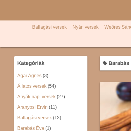
S
k
i
p
Ballagási versek
Nyári versek
Weöres Sán
t
o
c
o
Kategóriák
Barabás 
n
t
Ágai Ágnes
(3)
e
Állatos versek
(54)
n
t
Anyák napi versek
(27)
Aranyosi Ervin
(11)
Ballagási versek
(13)
Barabás Éva
(1)