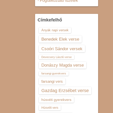
- Foglalkoztató füzetek
Címkefelhő
Anyák napi versek
Benedek Elek verse
Csoóri Sándor versek
Devecsery László verse
Donászy Magda verse
farsangi gyerekvers
farsangi vers
Gazdag Erzsébet verse
húsvéti gyerekvers
Húsvéti vers