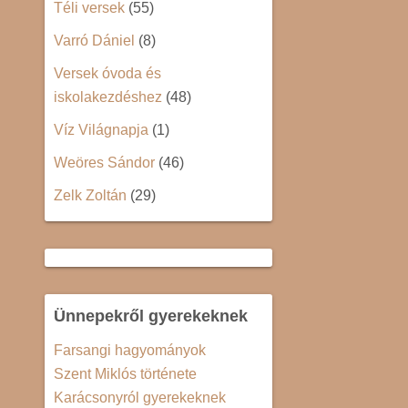
Téli versek
(55)
Varró Dániel
(8)
Versek óvoda és
iskolakezdéshez
(48)
Víz Világnapja
(1)
Weöres Sándor
(46)
Zelk Zoltán
(29)
Ünnepekről gyerekeknek
Farsangi hagyományok
Szent Miklós története
Karácsonyról gyerekeknek