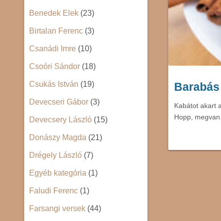
Benedek Elek
(23)
Birtalan Ferenc
(3)
Csanádi Imre
(10)
Csoóri Sándor
(18)
Csukás István
(19)
Barabás
Devecseri Gábor
(3)
Kabátot akart a
Hopp, megvan.
Devecsery László
(15)
Donászy Magda
(21)
Drégely László
(7)
Egyéb kategória
(1)
Faludi Ferenc
(1)
Farsangi versek
(44)