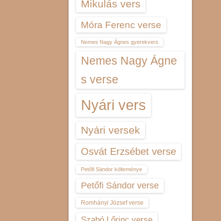
Mikulás vers
Móra Ferenc verse
Nemes Nagy Ágnes gyerekvers
Nemes Nagy Ágne
s verse
Nyári vers
Nyári versek
Osvát Erzsébet verse
Petőfi Sándor költeménye
Petőfi Sándor verse
Romhányi József verse
Szabó Lőrinc verse