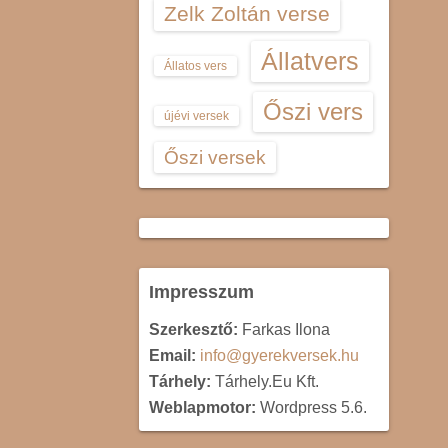
Zelk Zoltán verse
Állatvers
Állatos vers
Őszi vers
újévi versek
Őszi versek
Impresszum
Szerkesztő:
Farkas Ilona
Email:
info@gyerekversek.hu
Tárhely:
Tárhely.Eu Kft.
Weblapmotor:
Wordpress 5.6.