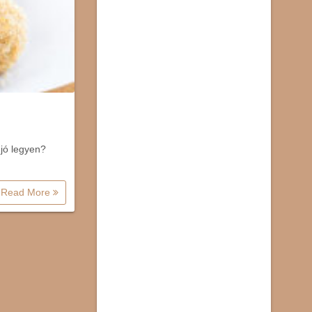
 jó legyen?
Read More