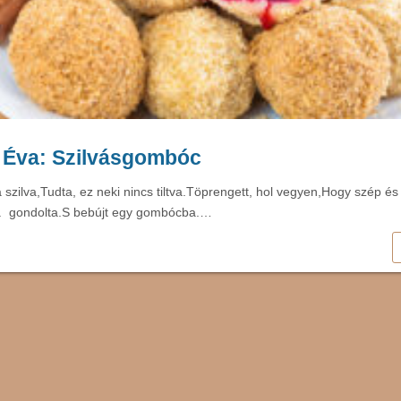
 Éva: Szilvásgombóc
 szilva,Tudta, ez neki nincs tiltva.Töprengett, hol vegyen,Hogy szép és
  gondolta.S bebújt egy gombócba.…