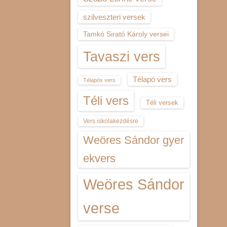
szilveszteri versek
Tamkó Sirató Károly versei
Tavaszi vers
Télapó vers
Télapós vers
Téli vers
Téli versek
Vers iskolakezdésre
Weöres Sándor gyer
ekvers
Weöres Sándor
verse