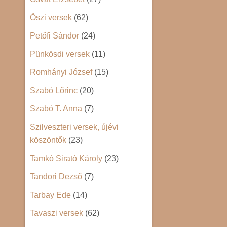
Őszi versek
(62)
Petőfi Sándor
(24)
Pünkösdi versek
(11)
Romhányi József
(15)
Szabó Lőrinc
(20)
Szabó T. Anna
(7)
Szilveszteri versek, újévi
köszöntők
(23)
Tamkó Sirató Károly
(23)
Tandori Dezső
(7)
Tarbay Ede
(14)
Tavaszi versek
(62)