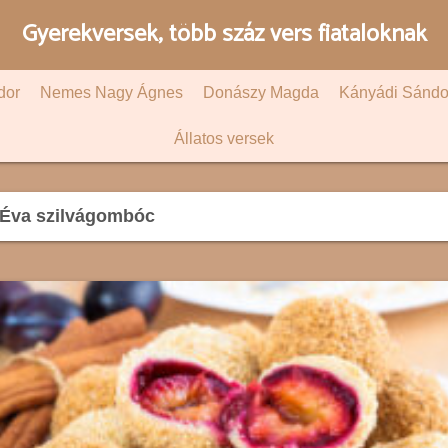
Gyerekversek, több száz vers fiataloknak
dor
Nemes Nagy Ágnes
Donászy Magda
Kányádi Sándo
Állatos versek
Éva szilvágombóc