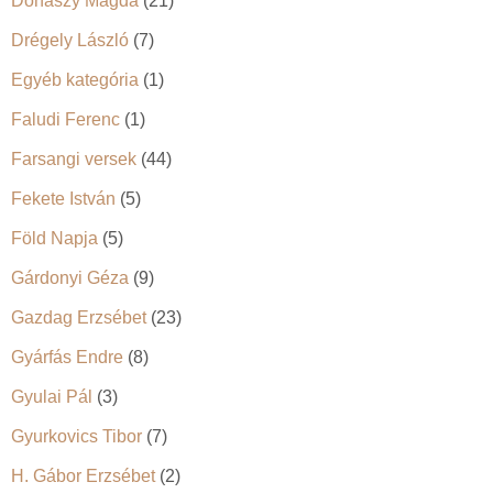
Donászy Magda
(21)
Drégely László
(7)
Egyéb kategória
(1)
Faludi Ferenc
(1)
Farsangi versek
(44)
Fekete István
(5)
Föld Napja
(5)
Gárdonyi Géza
(9)
Gazdag Erzsébet
(23)
Gyárfás Endre
(8)
Gyulai Pál
(3)
Gyurkovics Tibor
(7)
H. Gábor Erzsébet
(2)