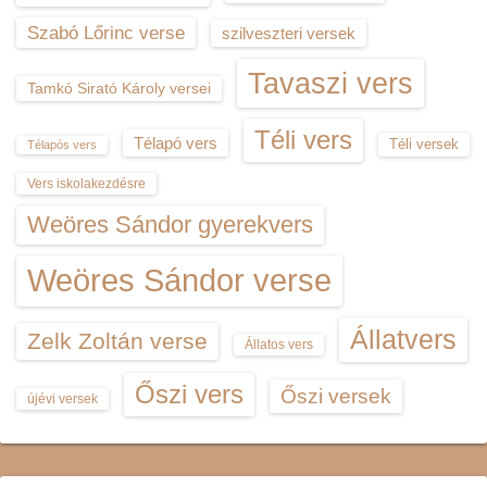
Szabó Lőrinc verse
szilveszteri versek
Tavaszi vers
Tamkó Sirató Károly versei
Téli vers
Télapó vers
Téli versek
Télapós vers
Vers iskolakezdésre
Weöres Sándor gyerekvers
Weöres Sándor verse
Állatvers
Zelk Zoltán verse
Állatos vers
Őszi vers
Őszi versek
újévi versek