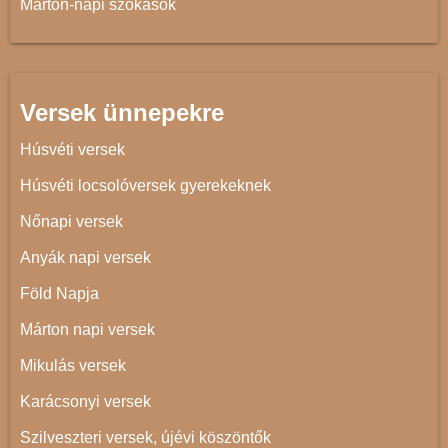
Márton-napi szokások
Versek ünnepekre
Húsvéti versek
Húsvéti locsolóversek gyerekeknek
Nőnapi versek
Anyák napi versek
Föld Napja
Márton napi versek
Mikulás versek
Karácsonyi versek
Szilveszteri versek, újévi köszöntők