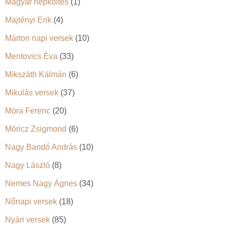
Magyar népköltés
(1)
Majtényi Erik
(4)
Márton napi versek
(10)
Mentovics Éva
(33)
Mikszáth Kálmán
(6)
Mikulás versek
(37)
Móra Ferenc
(20)
Móricz Zsigmond
(6)
Nagy Bandó András
(10)
Nagy László
(8)
Nemes Nagy Ágnes
(34)
Nőnapi versek
(18)
Nyári versek
(85)