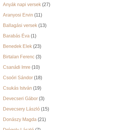
Anyák napi versek
(27)
Aranyosi Ervin
(11)
Ballagási versek
(13)
Barabás Éva
(1)
Benedek Elek
(23)
Birtalan Ferenc
(3)
Csanádi Imre
(10)
Csoóri Sándor
(18)
Csukás István
(19)
Devecseri Gábor
(3)
Devecsery László
(15)
Donászy Magda
(21)
Drégely László
(7)