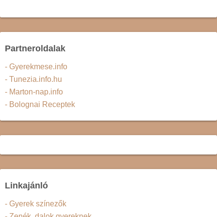
Partneroldalak
- Gyerekmese.info
- Tunezia.info.hu
- Marton-nap.info
- Bolognai Receptek
Linkajánló
- Gyerek színezők
- Zenék, dalok gyereknek