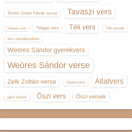
Tavaszi vers
Tamkó Sirató Károly versei
Téli vers
Télapó vers
Téli versek
Télapós vers
Vers iskolakezdésre
Weöres Sándor gyerekvers
Weöres Sándor verse
Állatvers
Zelk Zoltán verse
Állatos vers
Őszi vers
Őszi versek
újévi versek