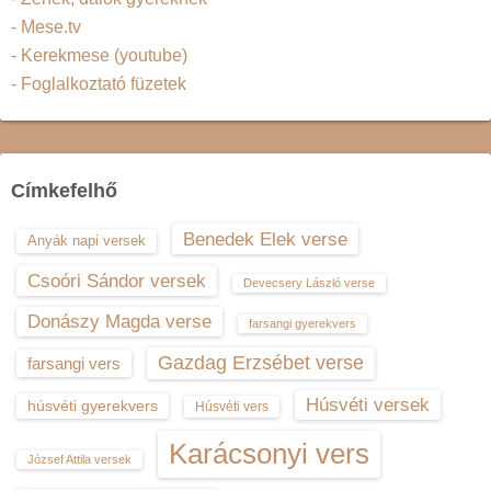
- Mese.tv
- Kerekmese (youtube)
- Foglalkoztató füzetek
Címkefelhő
Benedek Elek verse
Anyák napi versek
Csoóri Sándor versek
Devecsery László verse
Donászy Magda verse
farsangi gyerekvers
Gazdag Erzsébet verse
farsangi vers
Húsvéti versek
húsvéti gyerekvers
Húsvéti vers
Karácsonyi vers
József Attila versek