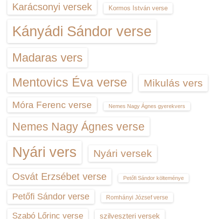
Karácsonyi versek
Kormos István verse
Kányádi Sándor verse
Madaras vers
Mentovics Éva verse
Mikulás vers
Móra Ferenc verse
Nemes Nagy Ágnes gyerekvers
Nemes Nagy Ágnes verse
Nyári vers
Nyári versek
Osvát Erzsébet verse
Petőfi Sándor költeménye
Petőfi Sándor verse
Romhányi József verse
Szabó Lőrinc verse
szilveszteri versek