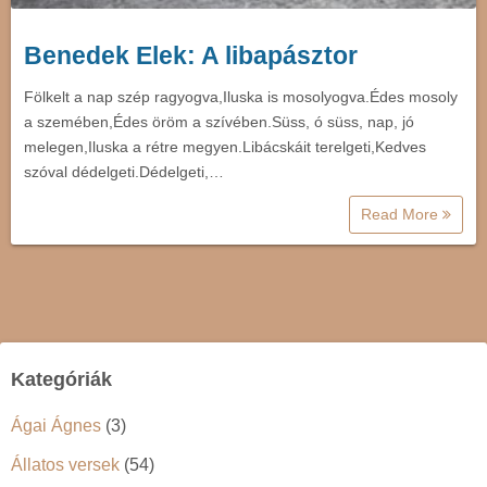
Benedek Elek: A libapásztor
Fölkelt a nap szép ragyogva,Iluska is mosolyogva.Édes mosoly
a szemében,Édes öröm a szívében.Süss, ó süss, nap, jó
melegen,Iluska a rétre megyen.Libácskáit terelgeti,Kedves
szóval dédelgeti.Dédelgeti,…
Read More
Kategóriák
Ágai Ágnes
(3)
Állatos versek
(54)