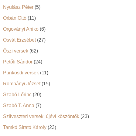
Nyulász Péter
(5)
Orbán Ottó
(11)
Orgoványi Anikó
(6)
Osvát Erzsébet
(27)
Őszi versek
(62)
Petőfi Sándor
(24)
Pünkösdi versek
(11)
Romhányi József
(15)
Szabó Lőrinc
(20)
Szabó T. Anna
(7)
Szilveszteri versek, újévi köszöntők
(23)
Tamkó Sirató Károly
(23)