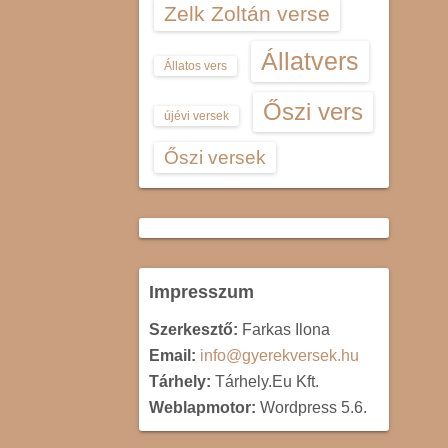
Zelk Zoltán verse
Állatvers
Állatos vers
Őszi vers
újévi versek
Őszi versek
Impresszum
Szerkesztő:
Farkas Ilona
Email:
info@gyerekversek.hu
Tárhely:
Tárhely.Eu Kft.
Weblapmotor:
Wordpress 5.6.