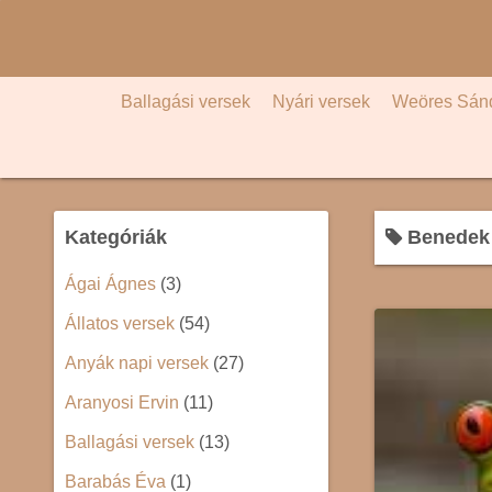
S
k
i
p
Ballagási versek
Nyári versek
Weöres Sán
t
o
c
o
Kategóriák
Benedek E
n
t
Ágai Ágnes
(3)
e
Állatos versek
(54)
n
t
Anyák napi versek
(27)
Aranyosi Ervin
(11)
Ballagási versek
(13)
Barabás Éva
(1)