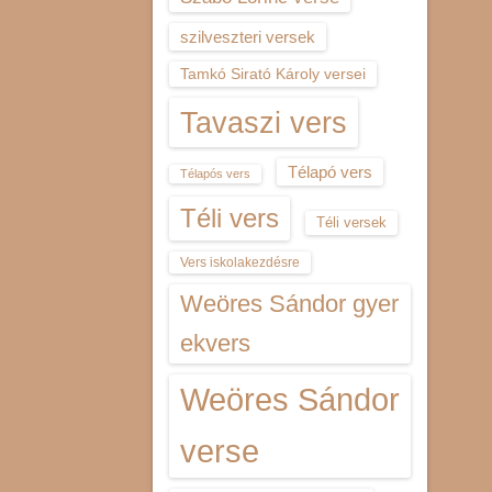
szilveszteri versek
Tamkó Sirató Károly versei
Tavaszi vers
Télapó vers
Télapós vers
Téli vers
Téli versek
Vers iskolakezdésre
Weöres Sándor gyer
ekvers
Weöres Sándor
verse