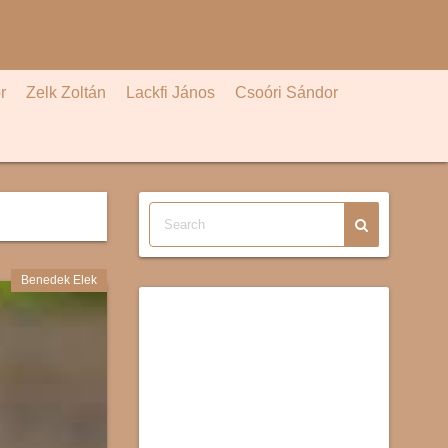
r
Zelk Zoltán
Lackfi János
Csoóri Sándor
Benedek Elek