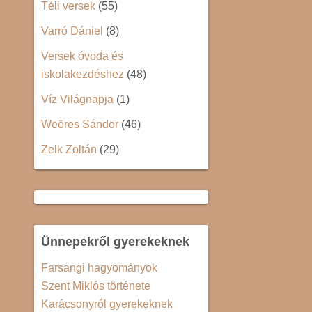
Téli versek
(55)
Varró Dániel
(8)
Versek óvoda és
iskolakezdéshez
(48)
Víz Világnapja
(1)
Weöres Sándor
(46)
Zelk Zoltán
(29)
Ünnepekről gyerekeknek
Farsangi hagyományok
Szent Miklós története
Karácsonyról gyerekeknek