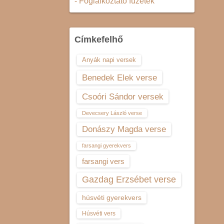
- Foglalkoztató füzetek
Címkefelhő
Anyák napi versek
Benedek Elek verse
Csoóri Sándor versek
Devecsery László verse
Donászy Magda verse
farsangi gyerekvers
farsangi vers
Gazdag Erzsébet verse
húsvéti gyerekvers
Húsvéti vers