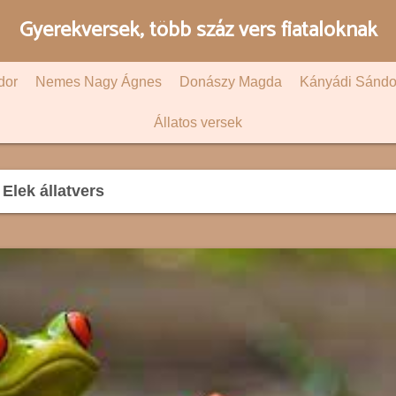
Gyerekversek, több száz vers fiataloknak
dor
Nemes Nagy Ágnes
Donászy Magda
Kányádi Sándo
Állatos versek
lek állatvers