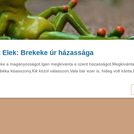
 Elek: Brekeke úr házassága
ke a magányosságot,Igen megkívánta a szent házasságot,Megkívánta,
béka kisasszony,Kik közül válasszon,Vala bár ezer is, hideg volt iránta,