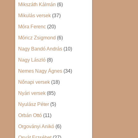
Mikszáth Kálmán
(6)
Mikulás versek
(37)
Móra Ferenc
(20)
Móricz Zsigmond
(6)
Nagy Bandó András
(10)
Nagy László
(8)
Nemes Nagy Ágnes
(34)
Nőnapi versek
(18)
Nyári versek
(85)
Nyulász Péter
(5)
Orbán Ottó
(11)
Orgoványi Anikó
(6)
Osvát Erzsébet
(27)