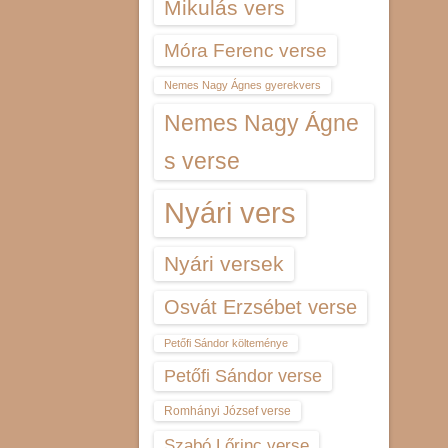
Mikulás vers
Móra Ferenc verse
Nemes Nagy Ágnes gyerekvers
Nemes Nagy Ágne
s verse
Nyári vers
Nyári versek
Osvát Erzsébet verse
Petőfi Sándor költeménye
Petőfi Sándor verse
Romhányi József verse
Szabó Lőrinc verse