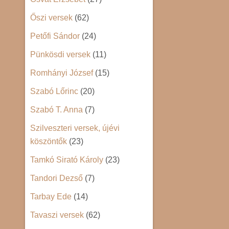
Őszi versek
(62)
Petőfi Sándor
(24)
Pünkösdi versek
(11)
Romhányi József
(15)
Szabó Lőrinc
(20)
Szabó T. Anna
(7)
Szilveszteri versek, újévi
köszöntők
(23)
Tamkó Sirató Károly
(23)
Tandori Dezső
(7)
Tarbay Ede
(14)
Tavaszi versek
(62)