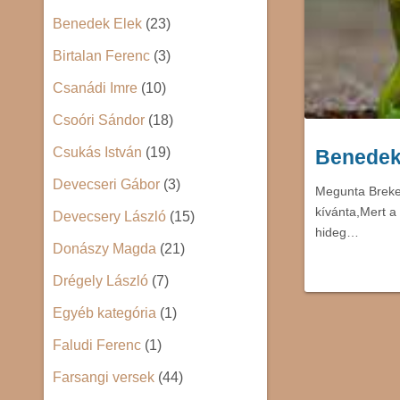
Benedek Elek
(23)
Birtalan Ferenc
(3)
Csanádi Imre
(10)
Csoóri Sándor
(18)
Csukás István
(19)
Benedek
Devecseri Gábor
(3)
Megunta Breke
kívánta,Mert a 
Devecsery László
(15)
hideg…
Donászy Magda
(21)
Drégely László
(7)
Egyéb kategória
(1)
Faludi Ferenc
(1)
Farsangi versek
(44)