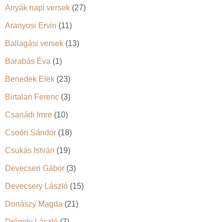
Anyák napi versek
(27)
Aranyosi Ervin
(11)
Ballagási versek
(13)
Barabás Éva
(1)
Benedek Elek
(23)
Birtalan Ferenc
(3)
Csanádi Imre
(10)
Csoóri Sándor
(18)
Csukás István
(19)
Devecseri Gábor
(3)
Devecsery László
(15)
Donászy Magda
(21)
Drégely László
(7)