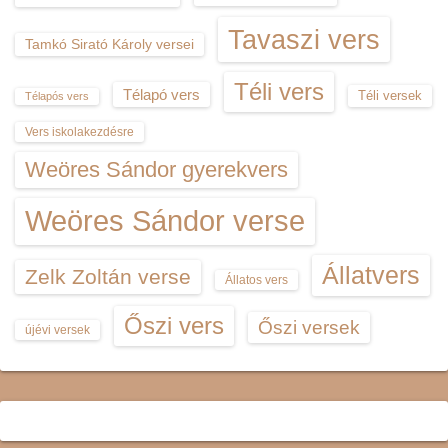
Tavaszi vers
Tamkó Sirató Károly versei
Téli vers
Télapó vers
Téli versek
Télapós vers
Vers iskolakezdésre
Weöres Sándor gyerekvers
Weöres Sándor verse
Állatvers
Zelk Zoltán verse
Állatos vers
Őszi vers
Őszi versek
újévi versek