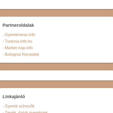
Partneroldalak
- Gyerekmese.info
- Tunezia.info.hu
- Marton-nap.info
- Bolognai Receptek
Linkajánló
- Gyerek színezők
- Zenék, dalok gyereknek