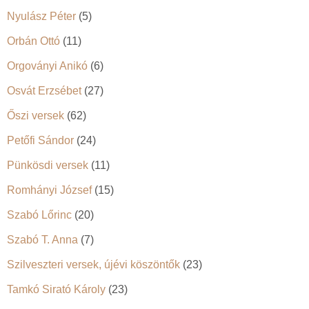
Nyulász Péter
(5)
Orbán Ottó
(11)
Orgoványi Anikó
(6)
Osvát Erzsébet
(27)
Őszi versek
(62)
Petőfi Sándor
(24)
Pünkösdi versek
(11)
Romhányi József
(15)
Szabó Lőrinc
(20)
Szabó T. Anna
(7)
Szilveszteri versek, újévi köszöntők
(23)
Tamkó Sirató Károly
(23)