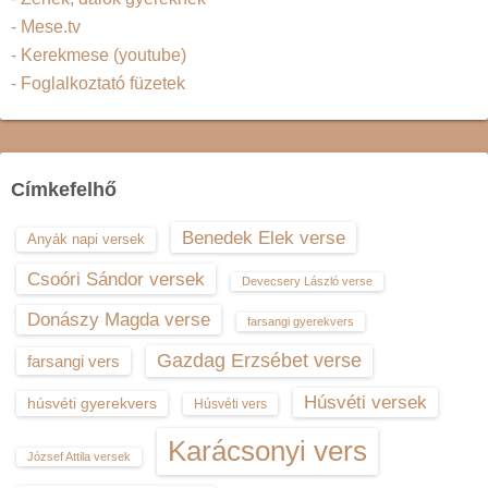
- Mese.tv
- Kerekmese (youtube)
- Foglalkoztató füzetek
Címkefelhő
Benedek Elek verse
Anyák napi versek
Csoóri Sándor versek
Devecsery László verse
Donászy Magda verse
farsangi gyerekvers
Gazdag Erzsébet verse
farsangi vers
Húsvéti versek
húsvéti gyerekvers
Húsvéti vers
Karácsonyi vers
József Attila versek