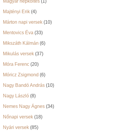
Magyar népköltés
(1)
Majtényi Erik
(4)
Márton napi versek
(10)
Mentovics Éva
(33)
Mikszáth Kálmán
(6)
Mikulás versek
(37)
Móra Ferenc
(20)
Móricz Zsigmond
(6)
Nagy Bandó András
(10)
Nagy László
(8)
Nemes Nagy Ágnes
(34)
Nőnapi versek
(18)
Nyári versek
(85)