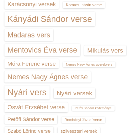
Karácsonyi versek
Kormos István verse
Kányádi Sándor verse
Madaras vers
Mentovics Éva verse
Mikulás vers
Móra Ferenc verse
Nemes Nagy Ágnes gyerekvers
Nemes Nagy Ágnes verse
Nyári vers
Nyári versek
Osvát Erzsébet verse
Petőfi Sándor költeménye
Petőfi Sándor verse
Romhányi József verse
Szabó Lőrinc verse
szilveszteri versek