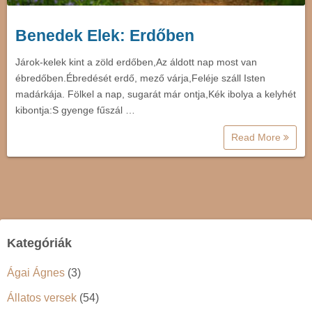
Benedek Elek: Erdőben
Járok-kelek kint a zöld erdőben,Az áldott nap most van
ébredőben.Ébredését erdő, mező várja,Feléje száll Isten
madárkája. Fölkel a nap, sugarát már ontja,Kék ibolya a kelyhét
kibontja:S gyenge fűszál …
Read More
Kategóriák
Ágai Ágnes
(3)
Állatos versek
(54)