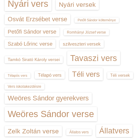
Nyári vers
Nyári versek
Osvát Erzsébet verse
Petőfi Sándor költeménye
Petőfi Sándor verse
Romhányi József verse
Szabó Lőrinc verse
szilveszteri versek
Tavaszi vers
Tamkó Sirató Károly versei
Téli vers
Télapó vers
Téli versek
Télapós vers
Vers iskolakezdésre
Weöres Sándor gyerekvers
Weöres Sándor verse
Állatvers
Zelk Zoltán verse
Állatos vers