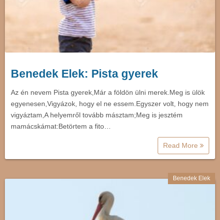
Benedek Elek: Pista gyerek
Az én nevem Pista gyerek,Már a földön ülni merek.Meg is ülök
egyenesen,Vigyázok, hogy el ne essem.Egyszer volt, hogy nem
vigyáztam,A helyemről tovább másztam;Meg is jesztém
mamácskámat:Betörtem a fito…
Read More
Benedek Elek