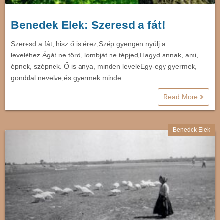
Benedek Elek: Szeresd a fát!
Szeresd a fát, hisz ő is érez,Szép gyengén nyúlj a
leveléhez.Ágát ne törd, lombját ne tépjed,Hagyd annak, ami,
épnek, szépnek. Ő is anya, minden leveleEgy-egy gyermek,
gonddal nevelve;és gyermek minde…
Read More
Benedek Elek