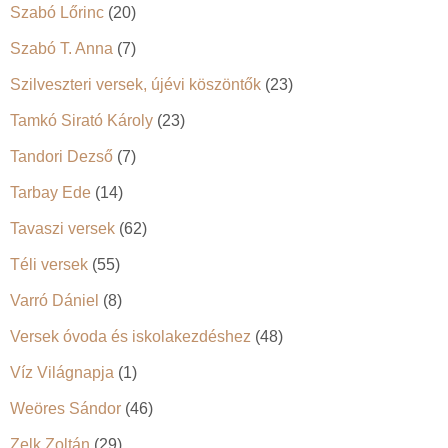
Szabó Lőrinc
(20)
Szabó T. Anna
(7)
Szilveszteri versek, újévi köszöntők
(23)
Tamkó Sirató Károly
(23)
Tandori Dezső
(7)
Tarbay Ede
(14)
Tavaszi versek
(62)
Téli versek
(55)
Varró Dániel
(8)
Versek óvoda és iskolakezdéshez
(48)
Víz Világnapja
(1)
Weöres Sándor
(46)
Zelk Zoltán
(29)