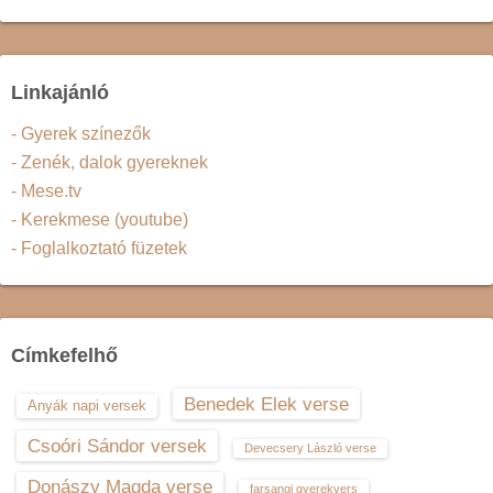
Linkajánló
- Gyerek színezők
- Zenék, dalok gyereknek
- Mese.tv
- Kerekmese (youtube)
- Foglalkoztató füzetek
Címkefelhő
Benedek Elek verse
Anyák napi versek
Csoóri Sándor versek
Devecsery László verse
Donászy Magda verse
farsangi gyerekvers