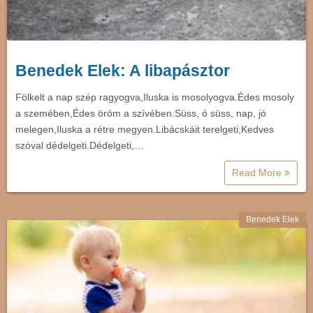
Benedek Elek: A libapásztor
Fölkelt a nap szép ragyogva,Iluska is mosolyogva.Édes mosoly
a szemében,Édes öröm a szívében.Süss, ó süss, nap, jó
melegen,Iluska a rétre megyen.Libácskáit terelgeti,Kedves
szóval dédelgeti.Dédelgeti,…
Read More
Benedek Elek