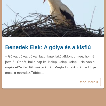
Benedek Elek: A gólya és a kisfiú
– Gólya, gólya, gólya,Házunknak lakója!Mondd meg, honnét
jöttél?– Onnét, hol a nap kél.Kelep, kelep, kelep.– Hol van a
napkelet?– Kelj föl csak jó korán,Megtudod akkor ám.– Ugye
most itt maradsz,Többe…
Read More