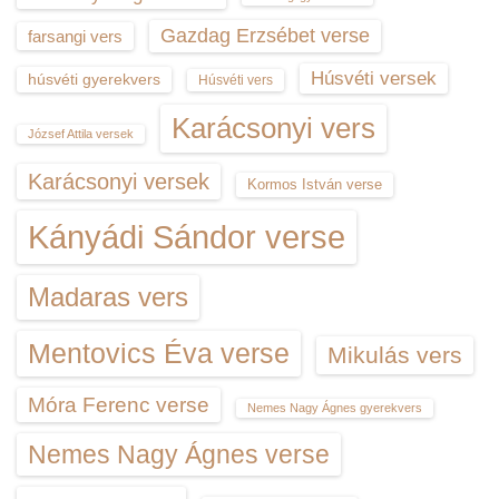
Gazdag Erzsébet verse
farsangi vers
Húsvéti versek
húsvéti gyerekvers
Húsvéti vers
Karácsonyi vers
József Attila versek
Karácsonyi versek
Kormos István verse
Kányádi Sándor verse
Madaras vers
Mentovics Éva verse
Mikulás vers
Móra Ferenc verse
Nemes Nagy Ágnes gyerekvers
Nemes Nagy Ágnes verse