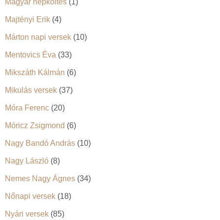
Magyar népköltés
(1)
Majtényi Erik
(4)
Márton napi versek
(10)
Mentovics Éva
(33)
Mikszáth Kálmán
(6)
Mikulás versek
(37)
Móra Ferenc
(20)
Móricz Zsigmond
(6)
Nagy Bandó András
(10)
Nagy László
(8)
Nemes Nagy Ágnes
(34)
Nőnapi versek
(18)
Nyári versek
(85)