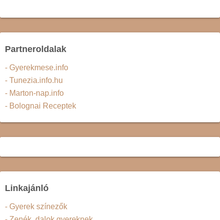
Partneroldalak
- Gyerekmese.info
- Tunezia.info.hu
- Marton-nap.info
- Bolognai Receptek
Linkajánló
- Gyerek színezők
- Zenék, dalok gyereknek