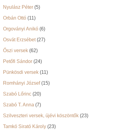
Nyulász Péter
(5)
Orbán Ottó
(11)
Orgoványi Anikó
(6)
Osvát Erzsébet
(27)
Őszi versek
(62)
Petőfi Sándor
(24)
Pünkösdi versek
(11)
Romhányi József
(15)
Szabó Lőrinc
(20)
Szabó T. Anna
(7)
Szilveszteri versek, újévi köszöntők
(23)
Tamkó Sirató Károly
(23)