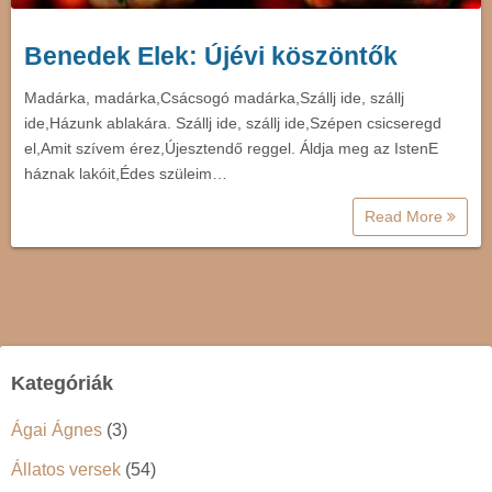
Benedek Elek: Újévi köszöntők
Madárka, madárka,Csácsogó madárka,Szállj ide, szállj
ide,Házunk ablakára. Szállj ide, szállj ide,Szépen csicseregd
el,Amit szívem érez,Újesztendő reggel. Áldja meg az IstenE
háznak lakóit,Édes szüleim…
Read More
Kategóriák
Ágai Ágnes
(3)
Állatos versek
(54)