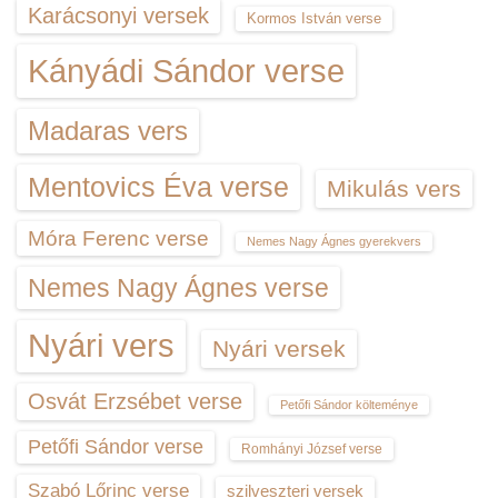
Karácsonyi versek
Kormos István verse
Kányádi Sándor verse
Madaras vers
Mentovics Éva verse
Mikulás vers
Móra Ferenc verse
Nemes Nagy Ágnes gyerekvers
Nemes Nagy Ágnes verse
Nyári vers
Nyári versek
Osvát Erzsébet verse
Petőfi Sándor költeménye
Petőfi Sándor verse
Romhányi József verse
Szabó Lőrinc verse
szilveszteri versek