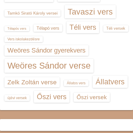
Tavaszi vers
Tamkó Sirató Károly versei
Téli vers
Télapó vers
Téli versek
Télapós vers
Vers iskolakezdésre
Weöres Sándor gyerekvers
Weöres Sándor verse
Állatvers
Zelk Zoltán verse
Állatos vers
Őszi vers
Őszi versek
újévi versek