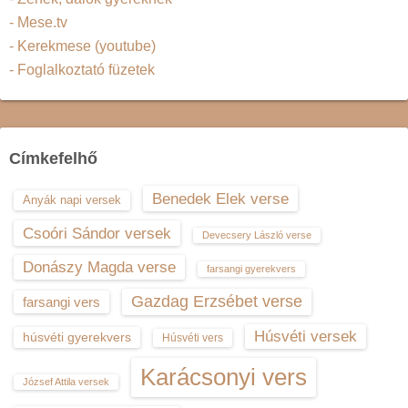
- Mese.tv
- Kerekmese (youtube)
- Foglalkoztató füzetek
Címkefelhő
Benedek Elek verse
Anyák napi versek
Csoóri Sándor versek
Devecsery László verse
Donászy Magda verse
farsangi gyerekvers
Gazdag Erzsébet verse
farsangi vers
Húsvéti versek
húsvéti gyerekvers
Húsvéti vers
Karácsonyi vers
József Attila versek