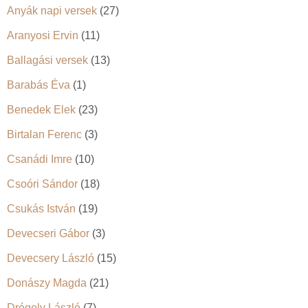
Anyák napi versek
(27)
Aranyosi Ervin
(11)
Ballagási versek
(13)
Barabás Éva
(1)
Benedek Elek
(23)
Birtalan Ferenc
(3)
Csanádi Imre
(10)
Csoóri Sándor
(18)
Csukás István
(19)
Devecseri Gábor
(3)
Devecsery László
(15)
Donászy Magda
(21)
Drégely László
(7)