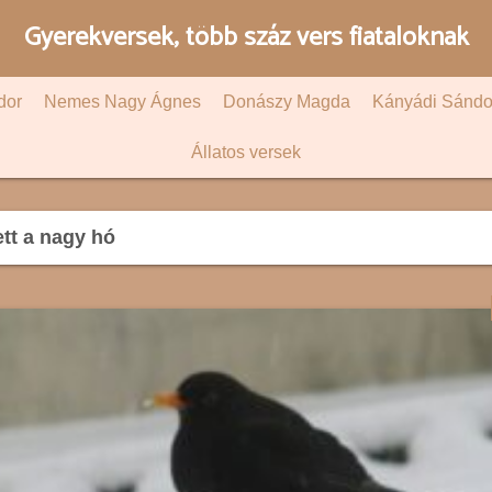
Gyerekversek, több száz vers fiataloknak
dor
Nemes Nagy Ágnes
Donászy Magda
Kányádi Sándo
Állatos versek
tt a nagy hó