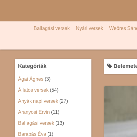
S
k
i
p
Ballagási versek
Nyári versek
Weöres Sán
t
o
c
o
Kategóriák
Betemete
n
t
Ágai Ágnes
(3)
e
Állatos versek
(54)
n
t
Anyák napi versek
(27)
Aranyosi Ervin
(11)
Ballagási versek
(13)
Barabás Éva
(1)