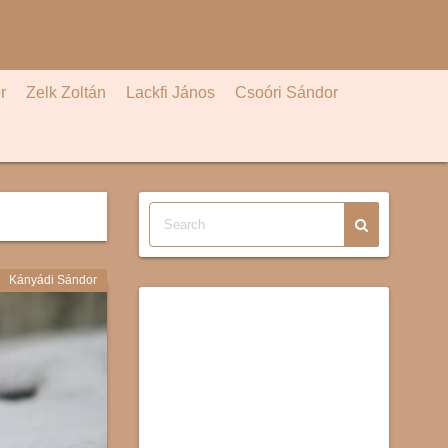
r
Zelk Zoltán
Lackfi János
Csoóri Sándor
Kányádi Sándor