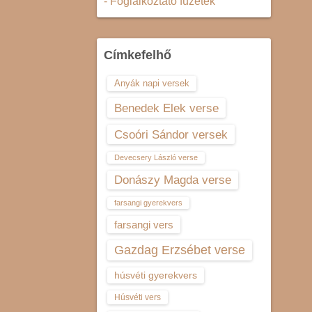
- Foglalkoztató füzetek
Címkefelhő
Anyák napi versek
Benedek Elek verse
Csoóri Sándor versek
Devecsery László verse
Donászy Magda verse
farsangi gyerekvers
farsangi vers
Gazdag Erzsébet verse
húsvéti gyerekvers
Húsvéti vers