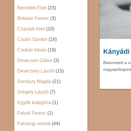
Benedek Elek
(23)
Birtalan Ferenc
(3)
Csanádi Imre
(10)
Csoóri Sándor
(18)
Csukás István
(19)
Kányádi 
Devecseri Gábor
(3)
Betemetett a n
nagyapóbajsza,
Devecsery László
(15)
Donászy Magda
(21)
Drégely László
(7)
Egyéb kategória
(1)
Faludi Ferenc
(1)
Farsangi versek
(44)