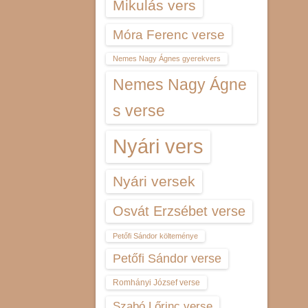
Mikulás vers
Móra Ferenc verse
Nemes Nagy Ágnes gyerekvers
Nemes Nagy Ágne
s verse
Nyári vers
Nyári versek
Osvát Erzsébet verse
Petőfi Sándor költeménye
Petőfi Sándor verse
Romhányi József verse
Szabó Lőrinc verse