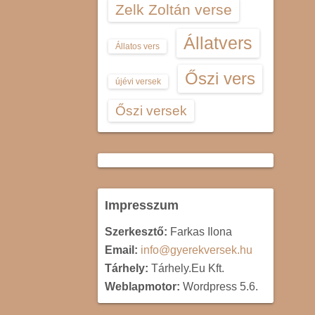
Zelk Zoltán verse
Állatvers
Állatos vers
Őszi vers
újévi versek
Őszi versek
Impresszum
Szerkesztő:
Farkas Ilona
Email:
info@gyerekversek.hu
Tárhely:
Tárhely.Eu Kft.
Weblapmotor:
Wordpress 5.6.