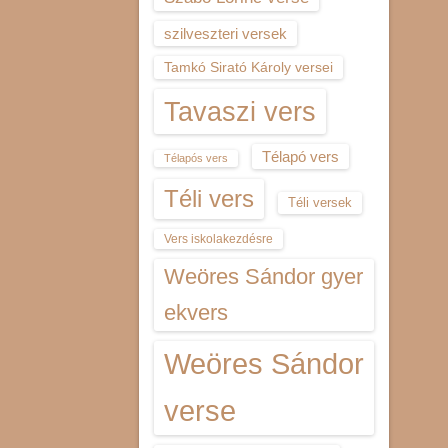
szilveszteri versek
Tamkó Sirató Károly versei
Tavaszi vers
Télapó vers
Télapós vers
Téli vers
Téli versek
Vers iskolakezdésre
Weöres Sándor gyer
ekvers
Weöres Sándor
verse