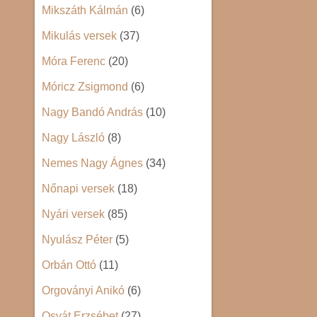
Mikszáth Kálmán
(6)
Mikulás versek
(37)
Móra Ferenc
(20)
Móricz Zsigmond
(6)
Nagy Bandó András
(10)
Nagy László
(8)
Nemes Nagy Ágnes
(34)
Nőnapi versek
(18)
Nyári versek
(85)
Nyulász Péter
(5)
Orbán Ottó
(11)
Orgoványi Anikó
(6)
Osvát Erzsébet
(27)