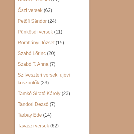
Őszi versek
(62)
Petőfi Sándor
(24)
Pünkösdi versek
(11)
Romhányi József
(15)
Szabó Lőrinc
(20)
Szabó T. Anna
(7)
Szilveszteri versek, újévi
köszöntők
(23)
Tamkó Sirató Károly
(23)
Tandori Dezső
(7)
Tarbay Ede
(14)
Tavaszi versek
(62)