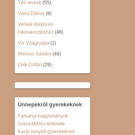
Téli versek
(55)
Varró Dániel
(8)
Versek óvoda és
iskolakezdéshez
(48)
Víz Világnapja
(1)
Weöres Sándor
(46)
Zelk Zoltán
(29)
Ünnepekről gyerekeknek
Farsangi hagyományok
Szent Miklós története
Karácsonyról gyerekeknek