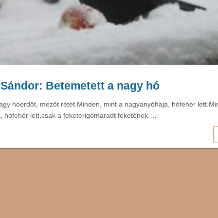
Sándor: Betemetett a nagy hó
agy hóerdőt, mezőt rétet.Minden, mint a nagyanyóhaja, hófehér lett.Mi
 hófehér lett,csak a feketerigómaradt feketének.…