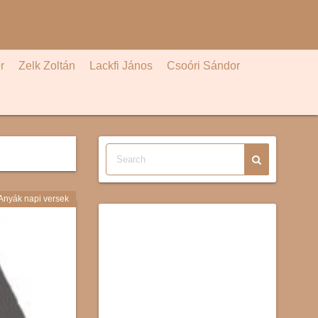
r
Zelk Zoltán
Lackfi János
Csoóri Sándor
Anyák napi versek