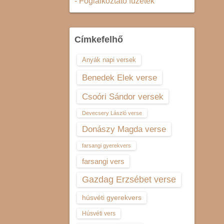
- Foglalkoztató füzetek
Címkefelhő
Anyák napi versek
Benedek Elek verse
Csoóri Sándor versek
Devecsery László verse
Donászy Magda verse
farsangi gyerekvers
farsangi vers
Gazdag Erzsébet verse
húsvéti gyerekvers
Húsvéti vers