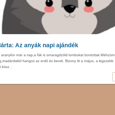
árta: Az anyák napi ajándék
a aranylón már a nap,a fák is smaragdzöld lombokat bontottak.Méhzüm
eng,madárdaltól hangos az erdő és berek. Bizony itt a május, a legszebb
t kösz…