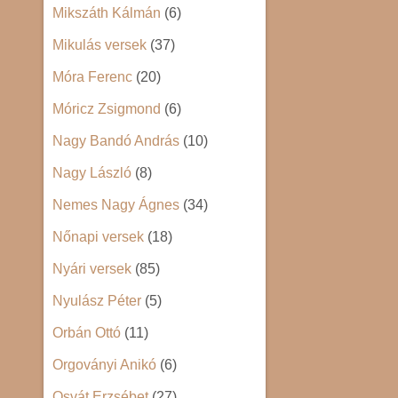
Mikszáth Kálmán
(6)
Mikulás versek
(37)
Móra Ferenc
(20)
Móricz Zsigmond
(6)
Nagy Bandó András
(10)
Nagy László
(8)
Nemes Nagy Ágnes
(34)
Nőnapi versek
(18)
Nyári versek
(85)
Nyulász Péter
(5)
Orbán Ottó
(11)
Orgoványi Anikó
(6)
Osvát Erzsébet
(27)