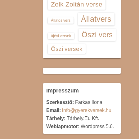
Zelk Zoltán verse
Állatvers
Állatos vers
Őszi vers
újévi versek
Őszi versek
Impresszum
Szerkesztő:
Farkas Ilona
Email:
info@gyerekversek.hu
Tárhely:
Tárhely.Eu Kft.
Weblapmotor:
Wordpress 5.6.