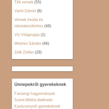
Téli versek
(55)
Varró Dániel
(8)
Versek óvoda és
iskolakezdéshez
(48)
Víz Világnapja
(1)
Weöres Sándor
(46)
Zelk Zoltán
(29)
Ünnepekről gyerekeknek
Farsangi hagyományok
Szent Miklós története
Karácsonyról gyerekeknek