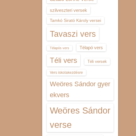
szilveszteri versek
Tamkó Sirató Károly versei
Tavaszi vers
Télapó vers
Télapós vers
Téli vers
Téli versek
Vers iskolakezdésre
Weöres Sándor gyer
ekvers
Weöres Sándor
verse