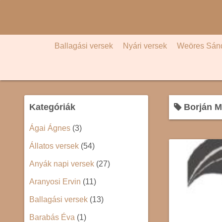
S
k
i
p
Ballagási versek
Nyári versek
Weöres Sán
t
o
c
o
Kategóriák
Borján Má
n
t
Ágai Ágnes
(3)
e
Állatos versek
(54)
n
t
Anyák napi versek
(27)
Aranyosi Ervin
(11)
Ballagási versek
(13)
Barabás Éva
(1)