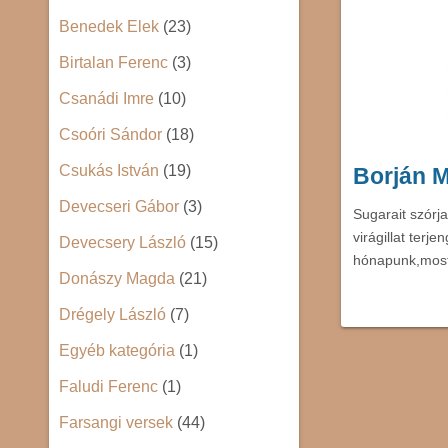
Benedek Elek
(23)
Birtalan Ferenc
(3)
Csanádi Imre
(10)
Csoóri Sándor
(18)
Csukás István
(19)
Borján M
Devecseri Gábor
(3)
Sugarait szórj
virágillat terj
Devecsery László
(15)
hónapunk,mos
Donászy Magda
(21)
Drégely László
(7)
Egyéb kategória
(1)
Faludi Ferenc
(1)
Farsangi versek
(44)