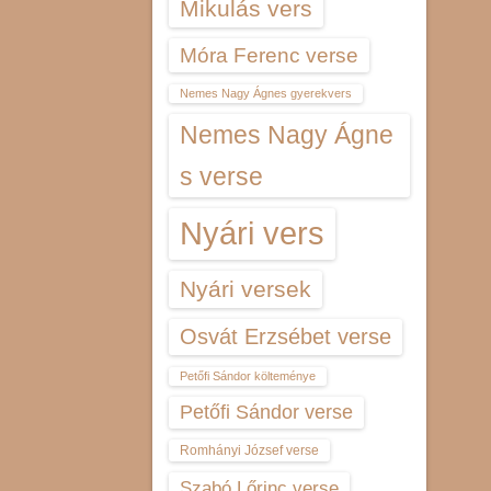
Mikulás vers
Móra Ferenc verse
Nemes Nagy Ágnes gyerekvers
Nemes Nagy Ágne
s verse
Nyári vers
Nyári versek
Osvát Erzsébet verse
Petőfi Sándor költeménye
Petőfi Sándor verse
Romhányi József verse
Szabó Lőrinc verse