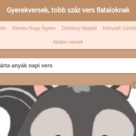
Gyerekversek, több száz vers fiataloknak
dor
Nemes Nagy Ágnes
Donászy Magda
Kányádi Sándo
Állatos versek
rta anyák napi vers