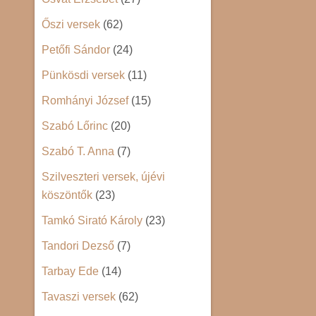
Őszi versek
(62)
Petőfi Sándor
(24)
Pünkösdi versek
(11)
Romhányi József
(15)
Szabó Lőrinc
(20)
Szabó T. Anna
(7)
Szilveszteri versek, újévi
köszöntők
(23)
Tamkó Sirató Károly
(23)
Tandori Dezső
(7)
Tarbay Ede
(14)
Tavaszi versek
(62)